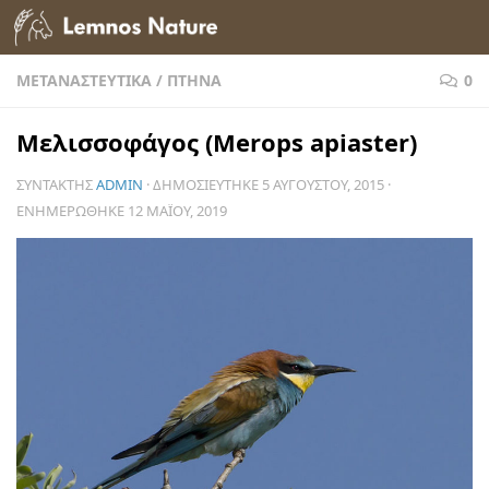
Skip to content
ΜΕΤΑΝΑΣΤΕΥΤΙΚΆ
/
ΠΤΗΝΆ
0
Μελισσοφάγος (Merops apiaster)
ΣΥΝΤΆΚΤΗΣ
ADMIN
· ΔΗΜΟΣΙΕΎΤΗΚΕ
5 ΑΥΓΟΎΣΤΟΥ, 2015
·
ΕΝΗΜΕΡΏΘΗΚΕ
12 ΜΑΪ́ΟΥ, 2019