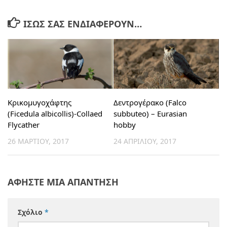
ΊΣΩΣ ΣΑΣ ΕΝΔΙΑΦΈΡΟΥΝ…
Κρικομυγοχάφτης
Δεντρογέρακο (Falco
(Ficedula albicollis)-Collaed
subbuteo) – Eurasian
Flycather
hobby
26 ΜΑΡΤΊΟΥ, 2017
24 ΑΠΡΙΛΊΟΥ, 2017
ΑΦΉΣΤΕ ΜΙΑ ΑΠΆΝΤΗΣΗ
Σχόλιο
*