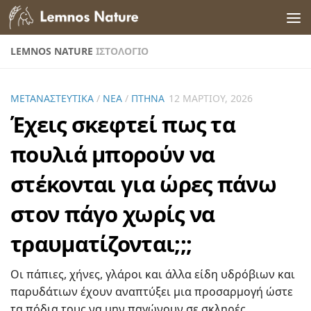
Skip to content
LEMNOS NATURE
ΙΣΤΟΛΌΓΙΟ
ΜΕΤΑΝΑΣΤΕΥΤΙΚΆ
/
ΝΈΑ
/
ΠΤΗΝΆ
12 ΜΑΡΤΊΟΥ, 2026
Έχεις σκεφτεί πως τα
πουλιά μπορούν να
στέκονται για ώρες πάνω
στον πάγο χωρίς να
τραυματίζονται;;;
Οι πάπιες, χήνες, γλάροι και άλλα είδη υδρόβιων και
παρυδάτιων έχουν αναπτύξει μια προσαρμογή ώστε
τα πόδια τους να μην παγώνουν σε σκληρές