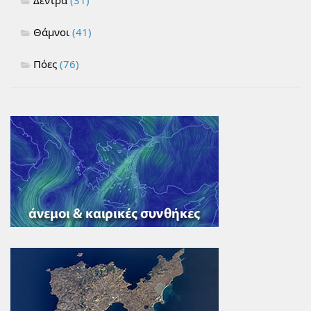
Δέντρα
(31)
Θάμνοι
(41)
Πόες
(76)