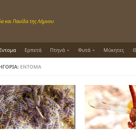
α και Πανίδα της Λήμνου
Έντομα
Ερπετά
Πτηνά
Φυτά
Μύκητες
Θ
ΗΓΟΡΊΑ:
ΈΝΤΟΜΑ