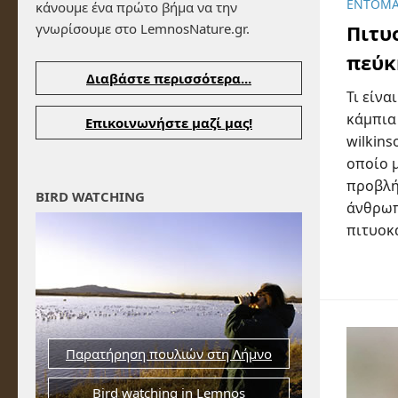
ΈΝΤΟΜ
κάνουμε ένα πρώτο βήμα να την
γνωρίσουμε στο LemnosNature.gr.
Πιτυ
πεύκ
Διαβάστε περισσότερα...
Τι είνα
κάμπια
Επικοινωνήστε μαζί μας!
wilkins
οποίο 
προβλή
BIRD WATCHING
άνθρωπ
πιτυοκά
Παρατήρηση πουλιών στη Λήμνο
Bird watching in Lemnos