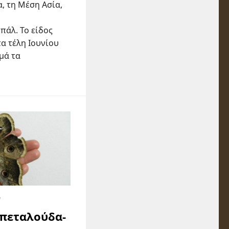
α, τη Μέση Ασία,
πάλ. Το είδος
α τέλη Ιουνίου
μά τα
7
οπεταλούδα-