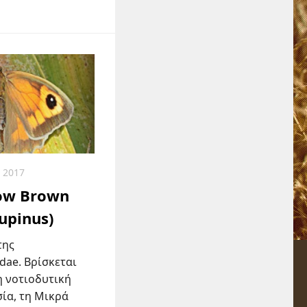
 2017
ow Brown
upinus)
της
dae. Βρίσκεται
η νοτιοδυτική
ία, τη Μικρά