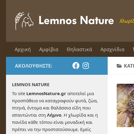
Skip to content
Χλωρίδ
Αρχική
Αμφίβια
Θηλαστικά
Αραχνίδια
ΑΚΟΛΟΥΘΉΣΤΕ:
ΚΑΤ
LEMNOS NATURE
Το site
LemnosNature.gr
αποτελεί μια
προσπάθεια να καταγραφούν φυτά, ζώα,
πτηνά, έντομα και θαλάσσια είδη που
απαντώνται στη
Λήμνο
. Η χλωρίδα και η
πανίδα κάθε τόπου είναι μοναδική και
πρέπει να την προστατεύσουμε. Εμείς