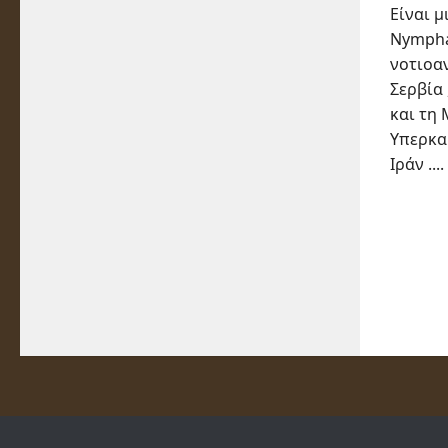
Είναι μ
Nympha
νοτιοα
Σερβία 
και τη 
Υπερκα
Ιράν ....