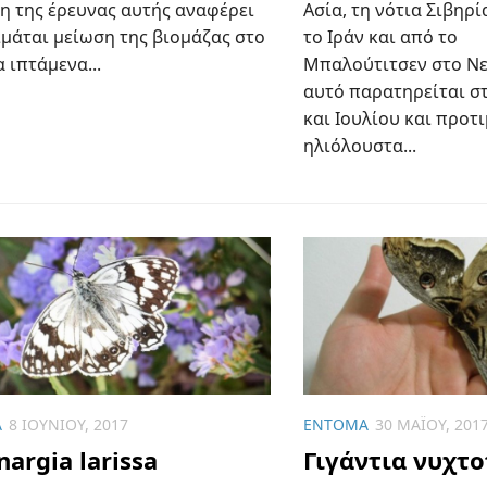
η της έρευνας αυτής αναφέρει
Ασία, τη νότια Σιβηρί
ιμάται μείωση της βιομάζας στο
το Ιράν και από το
 ιπτάμενα...
Μπαλούτιτσεν στο Νε
αυτό παρατηρείται στ
και Ιουλίου και προτι
ηλιόλουστα...
Α
8 ΙΟΥΝΊΟΥ, 2017
ΈΝΤΟΜΑ
30 ΜΑΪ́ΟΥ, 201
argia larissa
Γιγάντια νυχτ