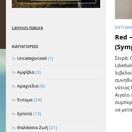
Lemnos Nature
ΈΝΤΟΜ
Red 
(Sym
ΚΑΤΗΓΟΡΙΕΣ
Σειρά:
Uncategorized
(1)
Libellu
Αμφίβια
(3)
λιβελο
συνηθι
Αραχνίδια
(8)
νότιας
Αιγαίο 
Έντομα
(29)
συμπερ
να μετα
Ερπετά
(13)
Θαλάσσια Ζωή
(21)