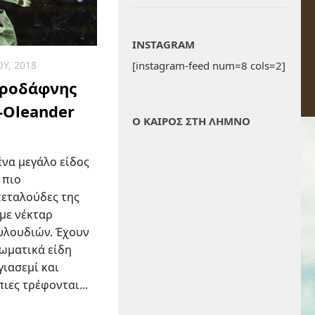
INSTAGRAM
[instagram-feed num=8 cols=2]
Υ, 2018
κροδάφνης
 -Oleander
Ο ΚΑΙΡΟΣ ΣΤΗ ΛΗΜΝΟ
 ένα μεγάλο είδος
 πιο
εταλούδες της
με νέκταρ
υλουδιών. Έχουν
ρωματικά είδη
γιασεμί και
ιες τρέφονται...