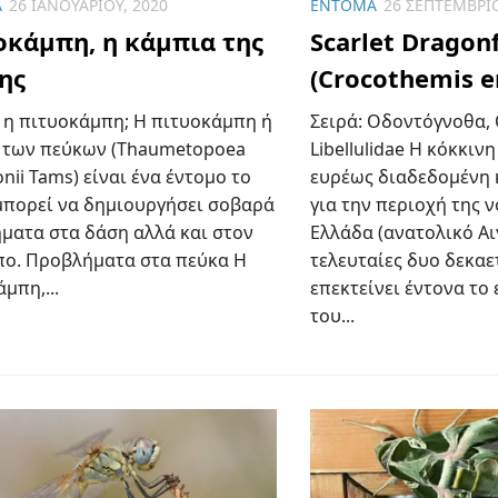
Α
26 ΙΑΝΟΥΑΡΊΟΥ, 2020
ΈΝΤΟΜΑ
26 ΣΕΠΤΕΜΒΡΊΟ
οκάμπη, η κάμπια της
Scarlet Dragonf
ης
(Crocothemis e
ι η πιτυοκάμπη; Η πιτυοκάμπη ή
Σειρά: Οδοντόγνοθα, 
 των πεύκων (Thaumetopoea
Libellulidae Η κόκκιν
onii Tams) είναι ένα έντομο το
ευρέως διαδεδομένη 
μπορεί να δημιουργήσει σοβαρά
για την περιοχή της 
ματα στα δάση αλλά και στον
Ελλάδα (ανατολικό Αιγ
ο. Προβλήματα στα πεύκα Η
τελευταίες δυο δεκαετ
μπη,...
επεκτείνει έντονα το
του...