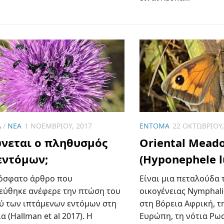
Α
/
ΝΈΑ
1 ΝΟΕΜΒΡΊΟΥ, 2017
ΈΝΤΟΜΑ
22 ΟΚΤΩΒΡΊΟΥ,
νεται ο πληθυσμός
Oriental Mead
εντόμων;
(Hyponephele l
όσφατο άρθρο που
Είναι μια πεταλούδα 
εύθηκε ανέφερε την πτώση του
οικογένειας Nymphali
ύ των ιπτάμενων εντόμων στη
στη Βόρεια Αφρική, τ
α (Hallman et al 2017). Η
Ευρώπη, τη νότια Ρωσ