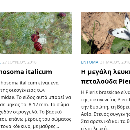
Α
27 ΙΟΥΝΊΟΥ, 2018
ΈΝΤΟΜΑ
31 ΜΑΪ́ΟΥ, 201
hosoma italicum
Η μεγάλη λευκ
πεταλούδα Pier
hosoma italicum είναι ένα
της οικογένειας των
Η Pieris brassicae εί
midae. Το είδος αυτό μπορεί να
της οικογενείας Pieri
 σε μήκος τα 8-12 mm. Το σώμα
την Ευρώπη, τη Βόρει
χεδόν στρογγυλό. Το βασικό
Ασία. Στενός συγγενής 
του επάνω μέρους του σώματος
Στα αρσενικά και τα 
ντονα κόκκινο, με μαύρες...
είναι λευκά...