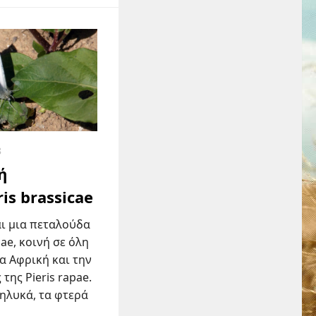
8
ή
is brassicae
ναι μια πεταλούδα
dae, κοινή σε όλη
α Αφρική και την
της Pieris rapae.
θηλυκά, τα φτερά