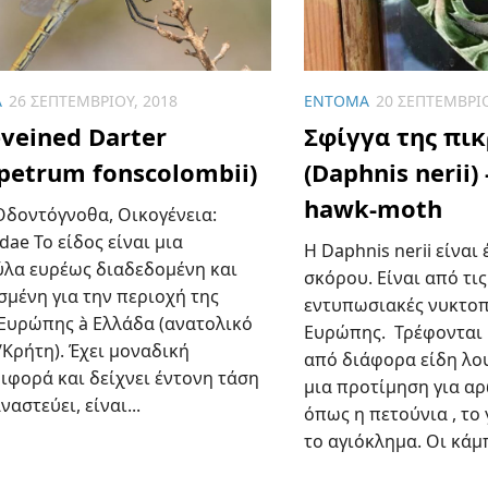
Α
26 ΣΕΠΤΕΜΒΡΊΟΥ, 2018
ΈΝΤΟΜΑ
20 ΣΕΠΤΕΜΒΡΊΟ
–veined Darter
Σφίγγα της πι
petrum fonscolombii)
(Daphnis nerii)
hawk-moth
 Οδοντόγνοθα, Οικογένεια:
lidae Το είδος είναι μια
Η Daphnis nerii είναι
ύλα ευρέως διαδεδομένη και
σκόρου. Είναι από τις
σμένη για την περιοχή της
εντυπωσιακές νυκτοπ
 Ευρώπης à Ελλάδα (ανατολικό
Ευρώπης. Τρέφονται 
/Κρήτη). Έχει μοναδική
από διάφορα είδη λο
ιφορά και δείχνει έντονη τάση
μια προτίμηση για α
ναστεύει, είναι...
όπως η πετούνια , το 
το αγιόκλημα. Οι κάμπ