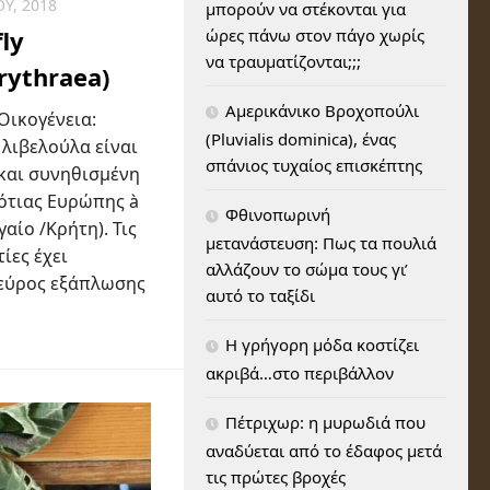
Υ, 2018
μπορούν να στέκονται για
ώρες πάνω στον πάγο χωρίς
ly
να τραυματίζονται;;;
rythraea)
Αμερικάνικο Βροχοπούλι
Οικογένεια:
(Pluvialis dominica), ένας
η λιβελούλα είναι
σπάνιος τυχαίος επισκέπτης
και συνηθισμένη
νότιας Ευρώπης à
Φθινοπωρινή
αίο /Κρήτη). Τις
μετανάστευση: Πως τα πουλιά
ίες έχει
αλλάζουν το σώμα τους γι’
 εύρος εξάπλωσης
αυτό το ταξίδι
H γρήγορη μόδα κοστίζει
ακριβά…στο περιβάλλον
Πέτριχωρ: η μυρωδιά που
αναδύεται από το έδαφος μετά
τις πρώτες βροχές