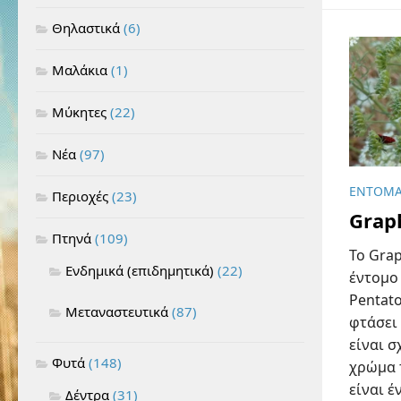
Θηλαστικά
(6)
Μαλάκια
(1)
Μύκητες
(22)
Νέα
(97)
ΈΝΤΟΜ
Περιοχές
(23)
Grap
Πτηνά
(109)
To Grap
Ενδημικά (επιδημητικά)
(22)
έντομο 
Pentato
Μεταναστευτικά
(87)
φτάσει
είναι σ
Φυτά
(148)
χρώμα 
είναι έ
Δέντρα
(31)