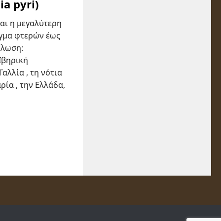
a pyri)
αι η μεγαλύτερη
ιγμα φτερών έως
πλωση:
Ιβηρική
Γαλλία , τη νότια
ρία , την Ελλάδα,