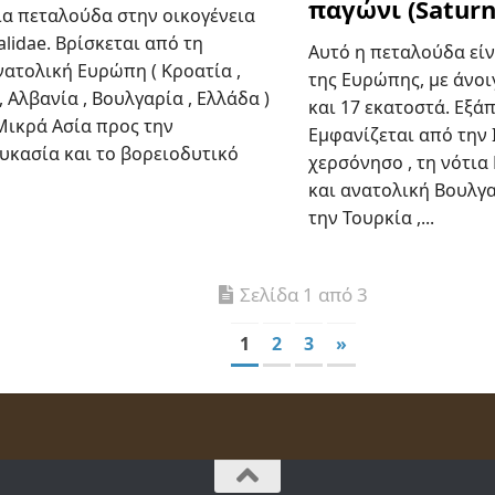
παγώνι (Saturni
ια πεταλούδα στην οικογένεια
lidae. Βρίσκεται από τη
Αυτό η πεταλούδα είν
νατολική Ευρώπη ( Κροατία ,
της Ευρώπης, με άνο
, Αλβανία , Βουλγαρία , Ελλάδα )
και 17 εκατοστά. Εξά
Μικρά Ασία προς την
Εμφανίζεται από την 
υκασία και το βορειοδυτικό
χερσόνησο , τη νότια 
και ανατολική Βουλγα
την Τουρκία ,...
Σελίδα 1 από 3
1
2
3
»