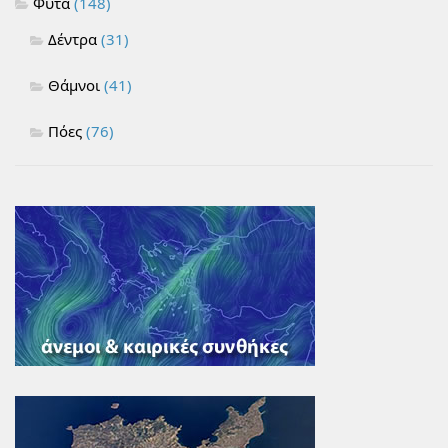
Φυτά
(148)
Δέντρα
(31)
Θάμνοι
(41)
Πόες
(76)