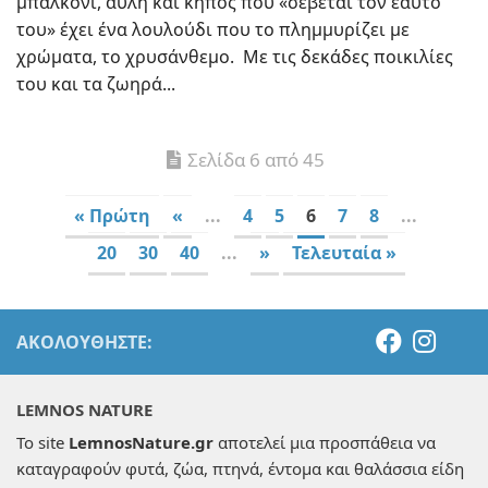
μπαλκόνι, αυλή και κήπος που «σέβεται τον εαυτό
του» έχει ένα λουλούδι που το πλημμυρίζει με
χρώματα, το χρυσάνθεμο. Με τις δεκάδες ποικιλίες
του και τα ζωηρά...
Σελίδα 6 από 45
« Πρώτη
«
...
4
5
6
7
8
...
20
30
40
...
»
Τελευταία »
ΑΚΟΛΟΥΘΉΣΤΕ:
LEMNOS NATURE
Το site
LemnosNature.gr
αποτελεί μια προσπάθεια να
καταγραφούν φυτά, ζώα, πτηνά, έντομα και θαλάσσια είδη