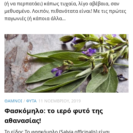
(ή να περπατάει) κάπως τυχαία, λίγο αβέβαια, σαν
μεθυσμένο. Λοιπόν, πιθανότατα είναι! Με τις πρώτες
παγωνιές (ή κάποια άλλα...
ΘΆΜΝΟΙ
/
ΦΥΤΆ
11 ΝΟΕΜΒΡΊΟΥ, 2019
Φασκόμηλο: το ιερό φυτό της
αθανασίας!
Το είδος Το φασκόμηλο (Salvia officinalis) είναι