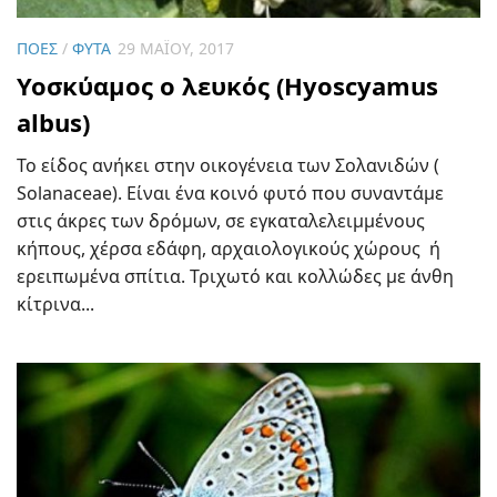
ΠΌΕΣ
/
ΦΥΤΆ
29 ΜΑΪ́ΟΥ, 2017
Υοσκύαμος ο λευκός (Hyoscyamus
albus)
To είδος ανήκει στην οικογένεια των Σολανιδών (
Solanaceae). Είναι ένα κοινό φυτό που συναντάμε
στις άκρες των δρόμων, σε εγκαταλελειμμένους
κήπους, χέρσα εδάφη, αρχαιολογικούς χώρους ή
ερειπωμένα σπίτια. Τριχωτό και κολλώδες με άνθη
κίτρινα...