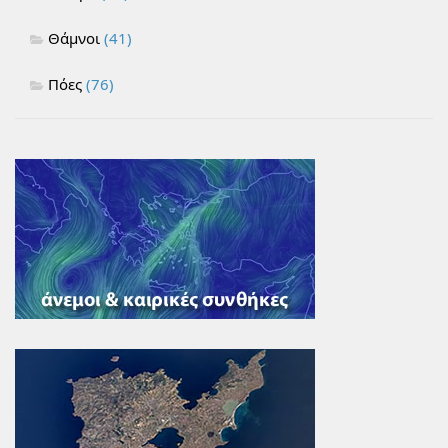
Θάμνοι
(41)
Πόες
(76)