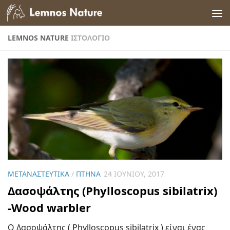
Skip to content
LEMNOS NATURE
ΙΣΤΟΛΌΓΙΟ
ΜΕΤΑΝΑΣΤΕΥΤΙΚΆ
/
ΠΤΗΝΆ
24 ΙΟΥΝΊΟΥ, 2017
Δασοψάλτης (Phylloscopus sibilatrix)
-Wood warbler
Ο Δασοψάλτης ( Phylloscopus sibilatrix ) είναι ένας