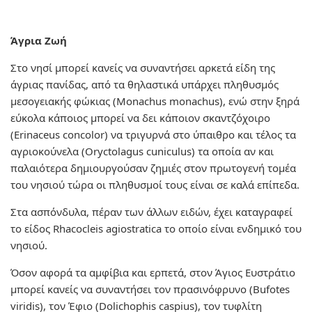
Άγρια Ζωή
Στο νησί μπορεί κανείς να συναντήσει αρκετά είδη της
άγριας πανίδας, από τα θηλαστικά υπάρχει πληθυσμός
μεσογειακής φώκιας (Monachus monachus), ενώ στην ξηρά
εύκολα κάποιος μπορεί να δει κάποιον σκαντζόχοιρο
(Erinaceus concolor) να τριγυρνά στο ύπαιθρο και τέλος τα
αγριοκούνελα (Oryctolagus cuniculus) τα οποία αν και
παλαιότερα δημιουργούσαν ζημιές στον πρωτογενή τομέα
του νησιού τώρα οι πληθυσμοί τους είναι σε καλά επίπεδα.
Στα ασπόνδυλα, πέραν των άλλων ειδών, έχει καταγραφεί
το είδος Rhacocleis agiostratica το οποίο είναι ενδημικό του
νησιού.
Όσον αφορά τα αμφίβια και ερπετά, στον Άγιος Ευστράτιο
μπορεί κανείς να συναντήσει τον πρασινόφρυνο (Bufotes
viridis), τον Έφιο (Dolichophis caspius), τον τυφλίτη