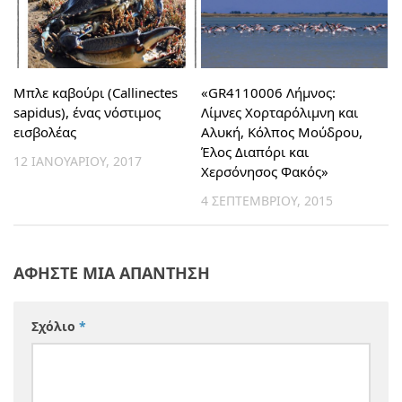
Μπλε καβούρι (Callinectes
«GR4110006 Λήμνος:
sapidus), ένας νόστιμος
Λίμνες Χορταρόλιμνη και
εισβολέας
Αλυκή, Κόλπος Μούδρου,
Έλος Διαπόρι και
12 ΙΑΝΟΥΑΡΊΟΥ, 2017
Χερσόνησος Φακός»
4 ΣΕΠΤΕΜΒΡΊΟΥ, 2015
ΑΦΉΣΤΕ ΜΙΑ ΑΠΆΝΤΗΣΗ
Σχόλιο
*