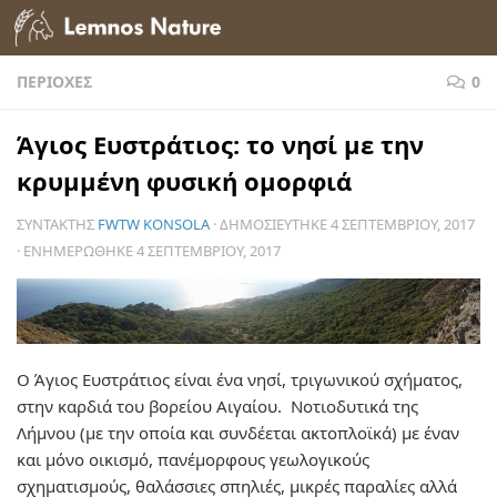
Skip to content
ΠΕΡΙΟΧΈΣ
0
Άγιος Ευστράτιος: το νησί με την
κρυμμένη φυσική ομορφιά
ΣΥΝΤΆΚΤΗΣ
FWTW KONSOLA
· ΔΗΜΟΣΙΕΎΤΗΚΕ
4 ΣΕΠΤΕΜΒΡΊΟΥ, 2017
· ΕΝΗΜΕΡΏΘΗΚΕ
4 ΣΕΠΤΕΜΒΡΊΟΥ, 2017
Ο Άγιος Ευστράτιος είναι ένα νησί, τριγωνικού σχήματος,
στην καρδιά του βορείου Αιγαίου. Νοτιοδυτικά της
Λήμνου (με την οποία και συνδέεται ακτοπλοϊκά) με έναν
και μόνο οικισμό, πανέμορφους γεωλογικούς
σχηματισμούς, θαλάσσιες σπηλιές, μικρές παραλίες αλλά