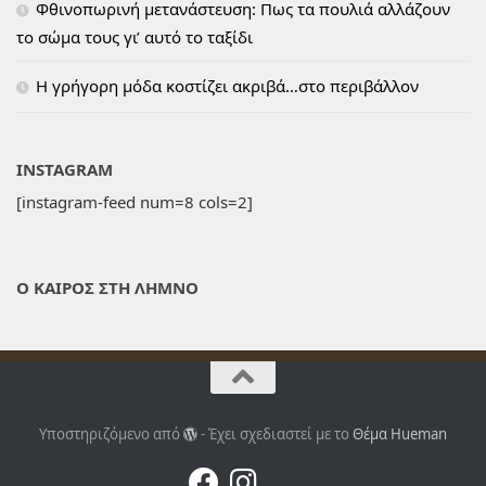
Φθινοπωρινή μετανάστευση: Πως τα πουλιά αλλάζουν
το σώμα τους γι’ αυτό το ταξίδι
H γρήγορη μόδα κοστίζει ακριβά…στο περιβάλλον
INSTAGRAM
[instagram-feed num=8 cols=2]
Ο ΚΑΙΡΟΣ ΣΤΗ ΛΗΜΝΟ
Υποστηριζόμενο από
- Έχει σχεδιαστεί με το
Θέμα Ηueman