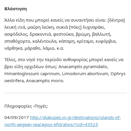
Βλάστηση
Άλλα είδη που μπορεί κανείς να συναντήσει είναι: [δέντρα]
λευκή ιτιά, μαύρη λεύκη, συκιά [πόες] λυχναράκι,
ασφόδελος, δρακοντιά, φεστούκα, βρώμη, βαλλωτή,
σπαθόχορτο, καλέντουλα, κάπαρη, κρίταμο, ευφόρβια,
νάρθηκα, μάραθο, λάμιο, κ.α.
Τέλος, στο νησί την περίοδο ανθοφορίας μπορεί κανείς να
βρει είδη ορχιδέων όπως: Anacamptis pyramidalis,
Himantoglossum caprinum, Limodorum abortivum, Ophrys
oestrifera, Anacamptis morio.
Πληροφορίες -Πηγές:
04/09/2017
http://diakopes.in.gr/destinations/islands-of-
north-aegean-sea/agios-efstratios/?cid=43523