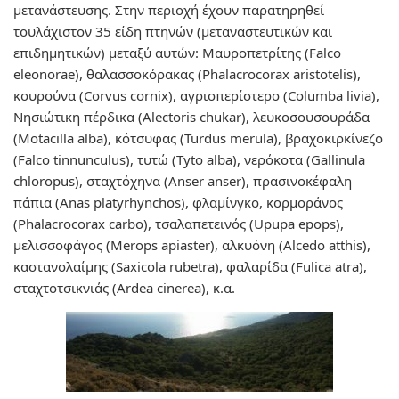
μετανάστευσης. Στην περιοχή έχουν παρατηρηθεί
τουλάχιστον 35 είδη πτηνών (μεταναστευτικών και
επιδημητικών) μεταξύ αυτών: Μαυροπετρίτης (Falco
eleonorae), θαλασσοκόρακας (Phalacrocorax aristotelis),
κουρούνα (Corvus cornix), αγριοπερίστερο (Columba livia),
Νησιώτικη πέρδικα (Alectoris chukar), λευκοσουσουράδα
(Motacilla alba), κότσυφας (Turdus merula), βραχοκιρκίνεζο
(Falco tinnunculus), τυτώ (Tyto alba), νερόκοτα (Gallinula
chloropus), σταχτόχηνα (Anser anser), πρασινοκέφαλη
πάπια (Anas platyrhynchos), φλαμίνγκο, κορμοράνος
(Phalacrocorax carbo), τσαλαπετεινός (Upupa epops),
μελισσοφάγος (Merops apiaster), αλκυόνη (Alcedo atthis),
καστανολαίμης (Saxicola rubetra), φαλαρίδα (Fulica atra),
σταχτοτσικνιάς (Ardea cinerea), κ.α.