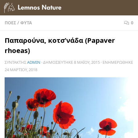
Skip to content
ΠΌΕΣ
/
ΦΥΤΆ
0
Παπαρούνα, κοτσ’νάδα (Papaver
rhoeas)
ΣΥΝΤΆΚΤΗΣ
ADMIN
· ΔΗΜΟΣΙΕΎΤΗΚΕ
8 ΜΑΪ́ΟΥ, 2015
· ΕΝΗΜΕΡΏΘΗΚΕ
24 ΜΑΡΤΊΟΥ, 2018