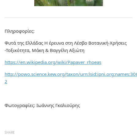
Πληροφορίες:
Φυτά της Ελλάδας Η έρευνα στη Λέσβο Βοτανική-Χρήσεις
-Τοξικότητα, Μάκη & Βαγγέλη Αξιώτη
https://en.wikipedia.org/wiki/Papaver_rhoeas
http://powo.science.kew.org/taxon/urn:lsid:ipni.org:names:3
2
Φωτογραφίες: Ιωάννης Γκαλιούρης
SHARE