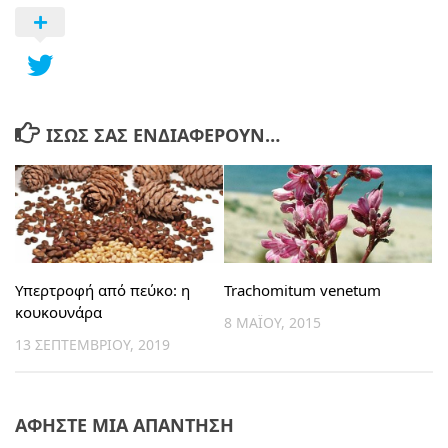
ΊΣΩΣ ΣΑΣ ΕΝΔΙΑΦΈΡΟΥΝ…
Υπερτροφή από πεύκο: η
Trachomitum venetum
κουκουνάρα
8 ΜΑΪ́ΟΥ, 2015
13 ΣΕΠΤΕΜΒΡΊΟΥ, 2019
ΑΦΉΣΤΕ ΜΙΑ ΑΠΆΝΤΗΣΗ