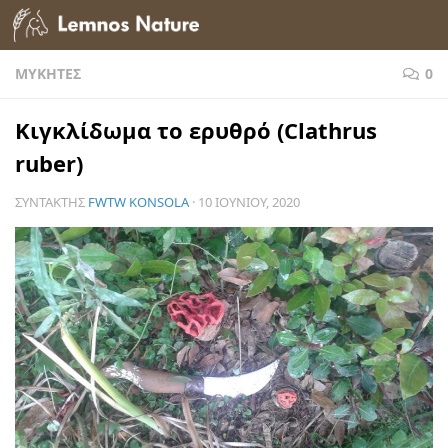
Skip to content
ΜΎΚΗΤΕΣ
0
Κιγκλίδωμα το ερυθρό (Clathrus
ruber)
ΣΥΝΤΆΚΤΗΣ
FWTW KONSOLA
·
10 ΙΟΥΝΊΟΥ, 2020