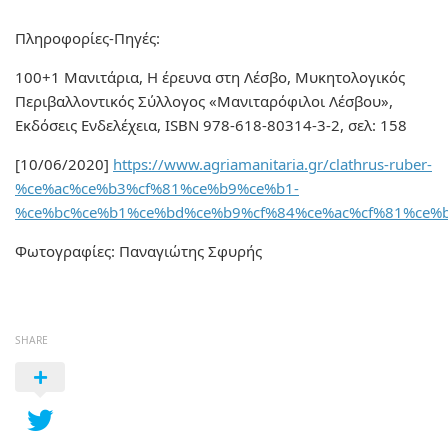
Πληροφορίες-Πηγές:
100+1 Μανιτάρια, Η έρευνα στη Λέσβο, Μυκητολογικός
Περιβαλλοντικός Σύλλογος «Μανιταρόφιλοι Λέσβου»,
Εκδόσεις Ενδελέχεια, ISBN 978-618-80314-3-2, σελ: 158
[10/06/2020]
https://www.agriamanitaria.gr/clathrus-ruber-
%ce%ac%ce%b3%cf%81%ce%b9%ce%b1-
%ce%bc%ce%b1%ce%bd%ce%b9%cf%84%ce%ac%cf%81%ce%
Φωτογραφίες: Παναγιώτης Σφυρής
SHARE