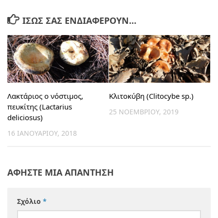
ΊΣΩΣ ΣΑΣ ΕΝΔΙΑΦΈΡΟΥΝ…
Λακτάριος ο νόστιμος,
Κλιτοκύβη (Clitocybe sp.)
πευκίτης (Lactarius
25 ΝΟΕΜΒΡΊΟΥ, 2019
deliciosus)
16 ΙΑΝΟΥΑΡΊΟΥ, 2018
ΑΦΉΣΤΕ ΜΙΑ ΑΠΆΝΤΗΣΗ
Σχόλιο
*