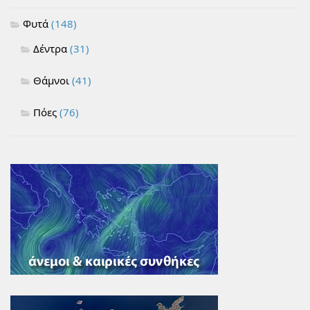
Φυτά
(148)
Δέντρα
(31)
Θάμνοι
(41)
Πόες
(76)