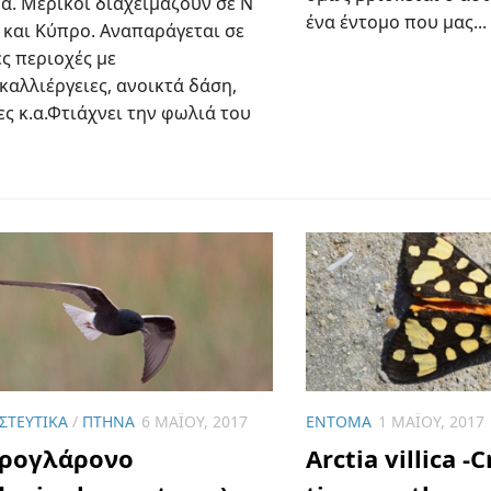
α. Μερικοί διαχειμάζουν σε Ν
ένα έντομο που μας...
 και Κύπρο. Αναπαράγεται σε
ς περιοχές με
καλλιέργειες, ανοικτά δάση,
ς κ.α.Φτιάχνει την φωλιά του
ΣΤΕΥΤΙΚΆ
/
ΠΤΗΝΆ
6 ΜΑΪ́ΟΥ, 2017
ΈΝΤΟΜΑ
1 ΜΑΪ́ΟΥ, 2017
ρογλάρονο
Arctia villica 