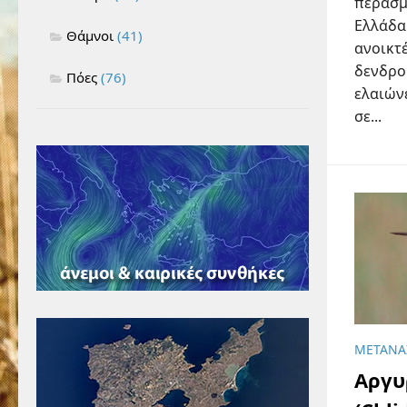
πέρασμ
Ελλάδα
Θάμνοι
(41)
ανοικτέ
δενδρο
Πόες
(76)
ελαιώνε
σε...
ΜΕΤΑΝΑ
Αργυ