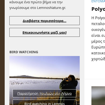
ΈΝΤΟΜ
κάνουμε ένα πρώτο βήμα να την
γνωρίσουμε στο LemnosNature.gr.
Poly
Η Polyo
Διαβάστε περισσότερα...
πεταλο
οικογέν
Επικοινωνήστε μαζί μας!
είναι 
μέρος τ
Ευρώπη
BIRD WATCHING
κατοικ
χορτώδε
Παρατήρηση πουλιών στη Λήμνο
Bird watching in Lemnos