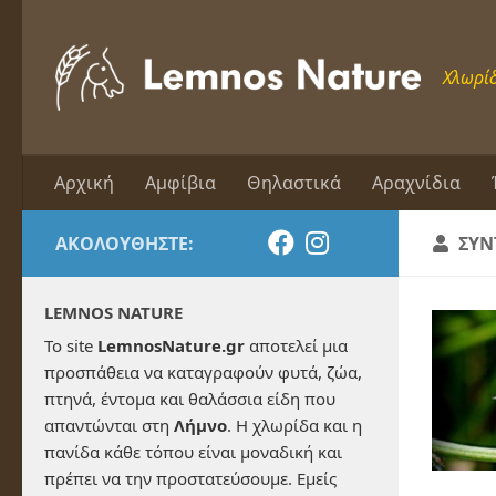
Skip to content
Χλωρίδ
Αρχική
Αμφίβια
Θηλαστικά
Αραχνίδια
ΑΚΟΛΟΥΘΉΣΤΕ:
ΣΥΝ
LEMNOS NATURE
Το site
LemnosNature.gr
αποτελεί μια
προσπάθεια να καταγραφούν φυτά, ζώα,
πτηνά, έντομα και θαλάσσια είδη που
απαντώνται στη
Λήμνο
. Η χλωρίδα και η
πανίδα κάθε τόπου είναι μοναδική και
πρέπει να την προστατεύσουμε. Εμείς