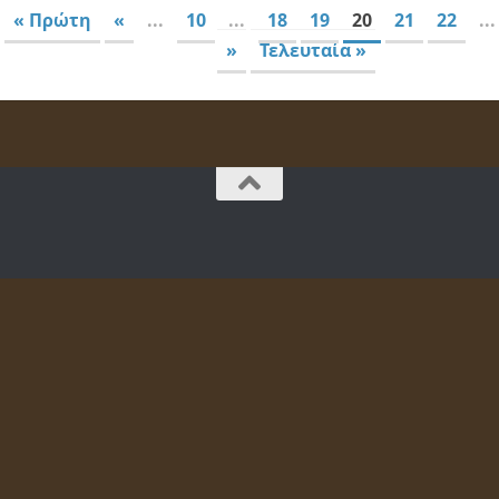
« Πρώτη
«
...
10
...
18
19
20
21
22
...
»
Τελευταία »