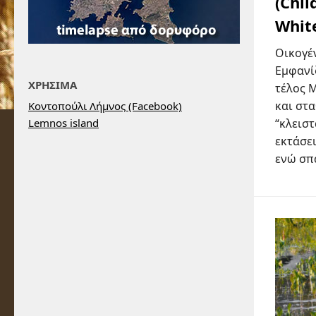
(Chli
Whit
Οικογέν
Εμφανί
ΧΡΗΣΙΜΑ
τέλος Μ
και στ
Κοντοπούλι Λήμνος (Facebook)
“κλεισ
Lemnos island
εκτάσει
ενώ σπά