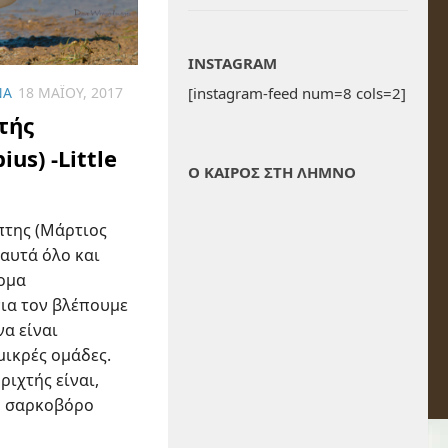
INSTAGRAM
[instagram-feed num=8 cols=2]
ΝΆ
18 ΜΑΪ́ΟΥ, 2017
τής
ius) -Little
Ο ΚΑΙΡΟΣ ΣΤΗ ΛΗΜΝΟ
πτης (Μάρτιος
αυτά όλο και
ομα
νια τον βλέπουμε
να είναι
μικρές ομάδες.
ιχτής είναι,
, σαρκοβόρο