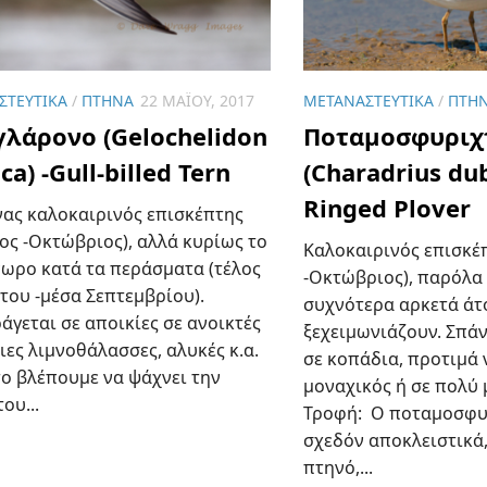
ΣΤΕΥΤΙΚΆ
/
ΠΤΗΝΆ
22 ΜΑΪ́ΟΥ, 2017
ΜΕΤΑΝΑΣΤΕΥΤΙΚΆ
/
ΠΤΗ
γλάρονο (Gelochelidon
Ποταμοσφυριχ
ica) -Gull-billed Tern
(Charadrius dub
Ringed Plover
ένας καλοκαιρινός επισκέπτης
ος -Οκτώβριος), αλλά κυρίως το
Καλοκαιρινός επισκέ
ωρο κατά τα περάσματα (τέλος
-Οκτώβριος), παρόλα 
του -μέσα Σεπτεμβρίου).
συχνότερα αρκετά άτ
γεται σε αποικίες σε ανοικτές
ξεχειμωνιάζουν. Σπά
ες λιμνοθάλασσες, αλυκές κ.α.
σε κοπάδια, προτιμά 
το βλέπουμε να ψάχνει την
μοναχικός ή σε πολύ 
ου...
Τροφή: Ο ποταμοσφυρ
σχεδόν αποκλειστικά
πτηνό,...