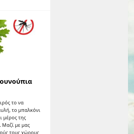
κουνούπια
ιρός το να
υλή, το μπαλκόνι
ι μέρος της
 Μαζί με μας
τούς τους χώρους