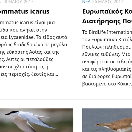
Α
28 ΜΑΪ́ΟΥ, 2017
ΝΈΑ
26 ΜΑΪ́ΟΥ, 2017
ommatus icarus
Ευρωπαϊκός Κ
Διατήρησης Π
mmatus icarus είναι μια
ύδα που ανήκει στην
Το BirdLife Internatio
εια Lycaenidae. Το είδος αυτό
τον Ευρωπαϊκό Κατάλ
ευρέως διαδεδομένο σε μεγάλο
Πουλιών: πληθυσμοί, 
ης εύκρατης Ασίας και της
εθνικές ευθύνες. Μια
ς. Αυτές οι πεταλούδες
αναφέρεται σε είδη 
ούν σε χλοοτάπητες ή
και τις πληθυσμιακές
ις περιοχές, ζεστές και...
σε διάφορες Ευρωπαϊκ
βασισμένο στο Κόκκιν