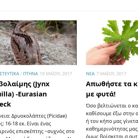
ΣΤΕΥΤΙΚΆ
/
ΠΤΗΝΆ
10 ΜΑΪ́ΟΥ, 2017
ΝΈΑ
7 ΜΑΪ́ΟΥ, 2017
βολαίμης (Jynx
Απωθήστε τα 
illa) -Eurasian
με φυτά!
eck
Όσο βελτιώνεται ο κα
καθίσουμε έξω στην α
εια: Δρυοκολάπτες (Picidae)
ή τον κήπο μας γίνετα
: 16-18 εκ. Είναι ένας
καθημερινότητας μας.
ιρινός επισκέπτης ~συχνός στο
όμως βρίσκεται σ αυ