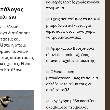
καυτερές τροφές χωρίς κανένα
πρόβλημα
ατάλογος
ουλιών
Έχεις σκεφτεί πως τα πουλιά
μπορούν να στέκονται για
nal εξέδωσε
ώρες πάνω στον πάγο χωρίς
ογο Διατήρησης
να τραυματίζονται;;;
τάσεις και
 λίστα η οποία
Αμερικάνικο Βροχοπούλι
άγριων πουλιών
(Pluvialis dominica), ένας
 τους καταστάσεις
σπάνιος τυχαίος επισκέπτης
ές χώρες. Είναι
ο Κατάλογο...
Φθινοπωρινή
μετανάστευση: Πως τα πουλιά
αλλάζουν το σώμα τους γι’
αυτό το ταξίδι
H γρήγορη μόδα κοστίζει
ακριβά…στο περιβάλλον