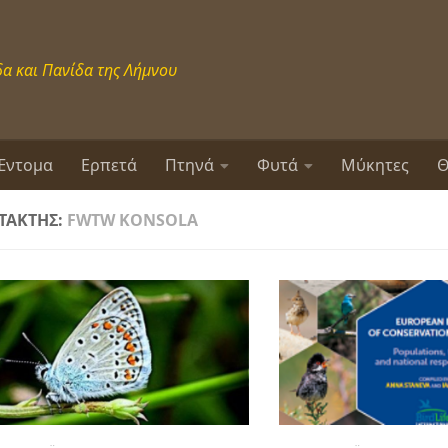
α και Πανίδα της Λήμνου
Έντομα
Ερπετά
Πτηνά
Φυτά
Μύκητες
Θ
ΤΆΚΤΗΣ:
FWTW KONSOLA