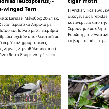
donias leucopterus) -
tiger moth
e-winged Tern
Η Arctia villica είναι 
οικογένειας Erebidae.
εια: Laridae, Μέγεθος: 20-24 εκ.
κατανέμεται από την 
ζεται περαστικό Απρίλιο με
Χερσόνησο σε όλη τη 
αΐου και Ιούλιο με Σεπτέμβριο
Ευρώπη , την Ανατολία
αθμεύει σχεδόν αποκλειστικά σε
το βόρειο Ιράν , τη...
τά νερά” (πλημμυρισμένες
ς, λίμνες, λιμνοθάλασσες κ.α.)
νια θα το δούμε να τρέφεται...