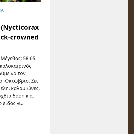
ΝΆ
(Nycticorax
lack-crowned
 Μέγεθος: 58-65
ς καλοκαιρινός
ούμε να τον
 -Οκτώβριο. Ζει
 έλη, καλαμιώνες,
όχθια δάση κ.α.
 είδος γι...