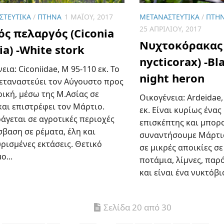
ΣΤΕΥΤΙΚΆ
/
ΠΤΗΝΆ
1 ΜΑΪ́ΟΥ, 2017
ΜΕΤΑΝΑΣΤΕΥΤΙΚΆ
/
ΠΤΗ
25 ΑΠΡΙΛΊΟΥ, 2017
ός πελαργός (Ciconia
Νυχτοκόρακας 
ia) -White stork
nycticorax) -B
εια: Ciconiidae, Μ 95-110 εκ. Το
night heron
μεταναστεύει τον Αύγουστο προς
ική, μέσω της Μ.Ασίας σε
Οικογένεια: Ardeidae,
και επιστρέφει τον Μάρτιο.
εκ. Είναι κυρίως ένα
άγεται σε αγροτικές περιοχές
επισκέπτης και μπορ
σβαση σε ρέματα, έλη και
συναντήσουμε Μάρτιο
ρισμένες εκτάσεις. Θετικό
σε μικρές αποικίες σε
ο...
ποτάμια, λίμνες, παρ
και είναι ένα νυκτόβιο
Σελίδα 20 από 30