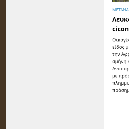
ΜΕΤΑΝΑ
Λευκ
cicon
Οικογέν
είδος 
την Αφρ
σμήνη 
Αναπαρ
με πρό
πλημμυ
πρόσημ