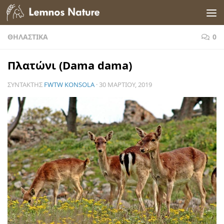
Skip to content
ΘΗΛΑΣΤΙΚΆ
0
Πλατώνι (Dama dama)
ΣΥΝΤΆΚΤΗΣ
FWTW KONSOLA
·
30 ΜΑΡΤΊΟΥ, 2019