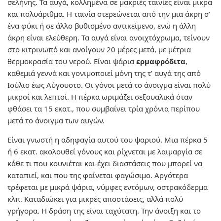
σελήνης. Τα αυγά, κολλημένα σε μακριές ταινίες είναι μικρά
και πολυάριθμα. Η ταινία στερεώνεται από την μια άκρη σ’
ένα φύκι ή σε άλλο βυθισμένο αντικείμενο, ενώ η άλλη
άκρη είναι ελεύθερη. Τα αυγά είναι ανοιχτόχρωμα, τείνουν
στο κιτρινωπό και ανοίγουν 20 μέρες μετά, με μέτρια
θερμοκρασία του νερού. Είναι ψάρια
ερμαφρόδιτα
,
καθεμιά γεννά και γονιμοποιεί μόνη της τ’ αυγά της από
Ιούλιο έως Αύγουστο. Οι γόνοι μετά το άνοιγμα είναι πολύ
μικροί και λεπτοί. Η πέρκα ωριμάζει σεξουαλικά όταν
φθάσει τα 15 εκατ., που συμβαίνει τρία χρόνια περίπου
μετά το άνοιγμα των αυγών.
Είναι γνωστή η αδηφαγία αυτού του ψαριού. Μια πέρκα 5
ή 6 εκατ. ακολουθεί γόνους και ρίχνεται με λαιμαργία σε
κάθε τι που κουνιέται και έχει διαστάσεις που μπορεί να
καταπιεί, και που της φαίνεται φαγώσιμο. Αργότερα
τρέφεται με μικρά ψάρια, νύμφες εντόμων, οστρακόδερμα
κλπ. Καταδιώκει για μικρές αποστάσεις, αλλά πολύ
γρήγορα. Η δράση της είναι ταχύτατη. Την άνοιξη και το