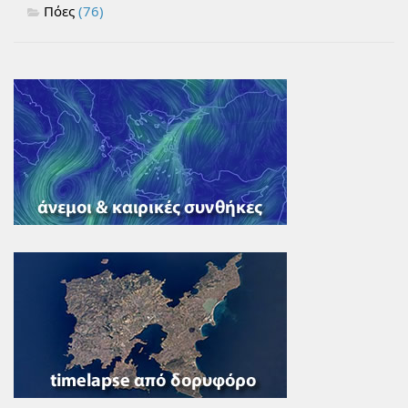
Πόες
(76)