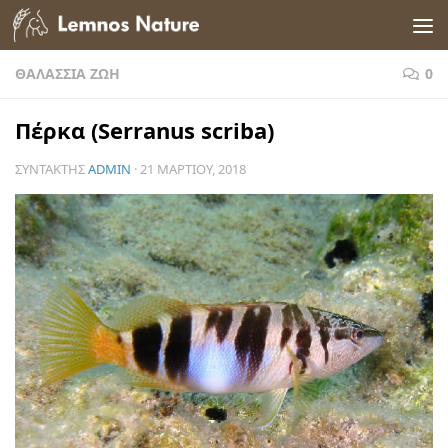
Skip to content
ΘΑΛΆΣΣΙΑ ΖΩΉ
0
Πέρκα (Serranus scriba)
ΣΥΝΤΆΚΤΗΣ
ADMIN
·
21 ΜΑΡΤΊΟΥ, 2018