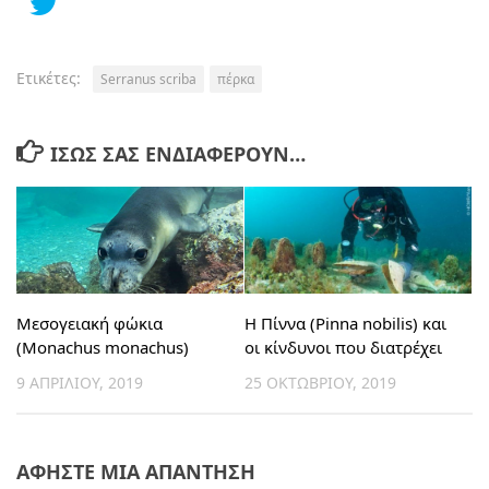
Ετικέτες:
Serranus scriba
πέρκα
ΊΣΩΣ ΣΑΣ ΕΝΔΙΑΦΈΡΟΥΝ…
Μεσογειακή φώκια
Η Πίννα (Pinna nobilis) και
(Monachus monachus)
οι κίνδυνοι που διατρέχει
9 ΑΠΡΙΛΊΟΥ, 2019
25 ΟΚΤΩΒΡΊΟΥ, 2019
ΑΦΉΣΤΕ ΜΙΑ ΑΠΆΝΤΗΣΗ