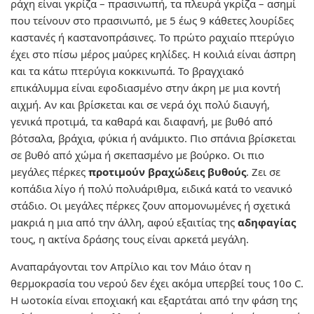
ράχη είναι γκρίζα – πρασινωπή, τα πλευρά γκρίζα – ασημί
που τείνουν στο πρασινωπό, με 5 έως 9 κάθετες λουρίδες
καστανές ή καστανοπράσινες. Το πρώτο ραχιαίο πτερύγιο
έχει στο πίσω μέρος μαύρες κηλίδες. Η κοιλιά είναι άσπρη
και τα κάτω πτερύγια κοκκινωπά. Το βραγχιακό
επικάλυμμα είναι εφοδιασμένο στην άκρη με μια κοντή
αιχμή. Αν και βρίσκεται και σε νερά όχι πολύ διαυγή,
γενικά προτιμά, τα καθαρά και διαφανή, με βυθό από
βότσαλα, βράχια, φύκια ή ανάμικτο. Πιο σπάνια βρίσκεται
σε βυθό από χώμα ή σκεπασμένο με βούρκο. Οι πιο
μεγάλες πέρκες
προτιμούν βραχώδεις βυθούς
. Ζει σε
κοπάδια λίγο ή πολύ πολυάριθμα, ειδικά κατά το νεανικό
στάδιο. Οι μεγάλες πέρκες ζουν απομονωμένες ή σχετικά
μακριά η μια από την άλλη, αφού εξαιτίας της
αδηφαγίας
τους, η ακτίνα δράσης τους είναι αρκετά μεγάλη.
Αναπαράγονται τον Απρίλιο και τον Μάιο όταν η
θερμοκρασία του νερού δεν έχει ακόμα υπερβεί τους 10ο C.
Η ωοτοκία είναι εποχιακή και εξαρτάται από την φάση της