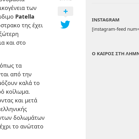
ικογένεια των
δώδιμο
Patella
INSTAGRAM
 όστρακο της έχει
[instagram-feed num=
εξώτερη
ια και στο
Ο ΚΑΙΡΟΣ ΣΤΗ ΛΗΜ
 όπως τα
νται από την
μόζουν καλά το
ρό κοίλωμα.
ντας και μετά
 ελληνικής
ώντων δολωμάτων
μέχρι το ανώτατο