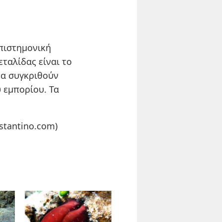
πιστημονική
εταλίδας είναι το
να συγκριθούν
υ εμπορίου. Τα
stantino.com)