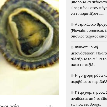
μπορούν να στέκοντα
ώρες πάνω στον πάγο
να τραυματίζονται;;;
Αμερικάνικο Βροχ
(Pluvialis dominica), 
σπάνιος τυχαίος επι
Φθινοπωρινή
μετανάστευση: Πως τ
αλλάζουν το σώμα του
αυτό το ταξίδι
H γρήγορη μόδα κο
ακριβά…στο περιβάλ
Πέτριχωρ: η μυρω
αναδύεται από το έδ
τις πρώτες βροχές
ή ονομασία
SHARE