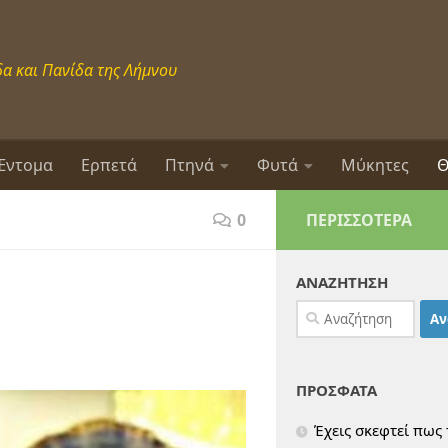
α και Πανίδα της Λήμνου
Έντομα
Ερπετά
Πτηνά
Φυτά
Μύκητες
Θ
0
ΠΕΡΙΣΣΌΤΕΡΑ
ΑΝΑΖΗΤΗΣΗ
Αναζήτηση
για:
ΠΡΟΣΦΑΤΑ
Έχεις σκεφτεί πως