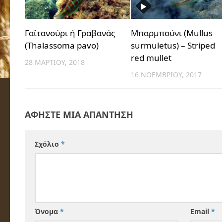
Γαϊτανούρι ή Γραβανάς
Μπαρμπούνι (Mullus
(Thalassoma pavo)
surmuletus) – Striped
red mullet
28 ΜΑΡΤΊΟΥ, 2018
16 ΝΟΕΜΒΡΊΟΥ, 2017
ΑΦΉΣΤΕ ΜΙΑ ΑΠΆΝΤΗΣΗ
Σχόλιο
*
Όνομα
*
Email
*