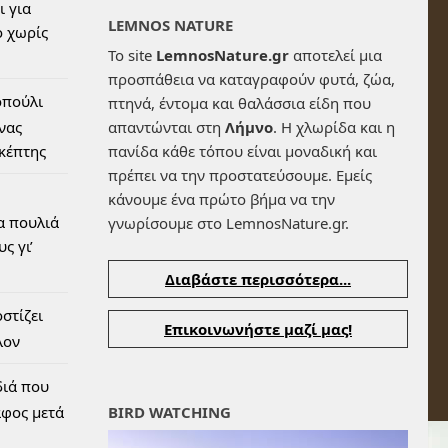
ι για
LEMNOS NATURE
 χωρίς
Το site
LemnosNature.gr
αποτελεί μια
προσπάθεια να καταγραφούν φυτά, ζώα,
οπούλι
πτηνά, έντομα και θαλάσσια είδη που
ένας
απαντώνται στη
Λήμνο
. Η χλωρίδα και η
σκέπτης
πανίδα κάθε τόπου είναι μοναδική και
πρέπει να την προστατεύσουμε. Εμείς
κάνουμε ένα πρώτο βήμα να την
α πουλιά
γνωρίσουμε στο LemnosNature.gr.
ς γι’
Διαβάστε περισσότερα...
στίζει
Επικοινωνήστε μαζί μας!
λον
διά που
αφος μετά
BIRD WATCHING