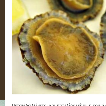
Πεταλίδα
(λέγεται και
πατελίδα
) είναι η κοιν