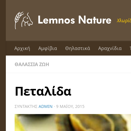
Skip to content
Χλωρίδ
Αρχική
Αμφίβια
Θηλαστικά
Αραχνίδια
ΘΑΛΆΣΣΙΑ ΖΩΉ
Πεταλίδα
ΣΥΝΤΆΚΤΗΣ
ADMIN
·
9 ΜΑΪ́ΟΥ, 2015