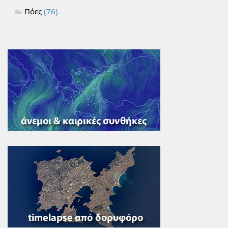
Πόες
(76)