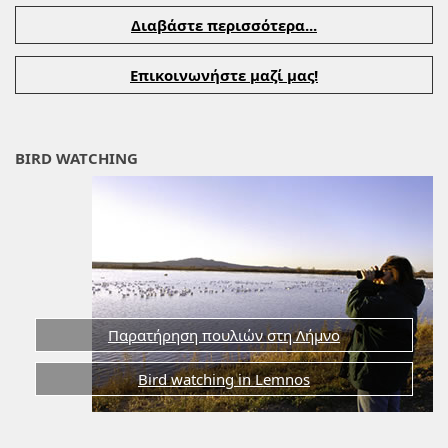
Διαβάστε περισσότερα...
Επικοινωνήστε μαζί μας!
BIRD WATCHING
Παρατήρηση πουλιών στη Λήμνο
Bird watching in Lemnos