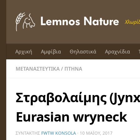
Skip to content
Χλωρίδ
Αρχική
Αμφίβια
Θηλαστικά
Αραχνίδια
ΜΕΤΑΝΑΣΤΕΥΤΙΚΆ
/
ΠΤΗΝΆ
Στραβολαίμης (Jynx 
Eurasian wryneck
ΣΥΝΤΆΚΤΗΣ
FWTW KONSOLA
·
10 ΜΑΪ́ΟΥ, 2017