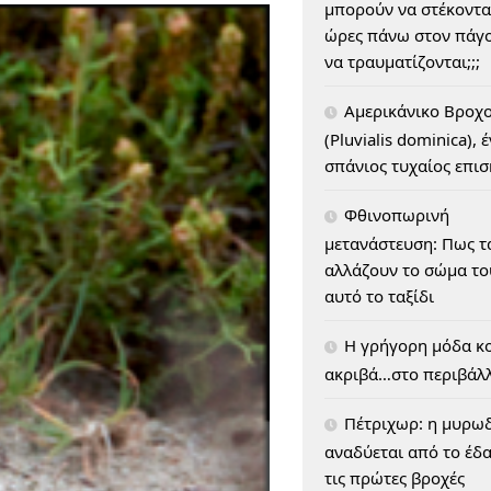
μπορούν να στέκοντα
ώρες πάνω στον πάγο
να τραυματίζονται;;;
Αμερικάνικο Βροχ
(Pluvialis dominica), 
σπάνιος τυχαίος επι
Φθινοπωρινή
μετανάστευση: Πως τ
αλλάζουν το σώμα του
αυτό το ταξίδι
H γρήγορη μόδα κο
ακριβά…στο περιβάλ
Πέτριχωρ: η μυρω
αναδύεται από το έδ
τις πρώτες βροχές