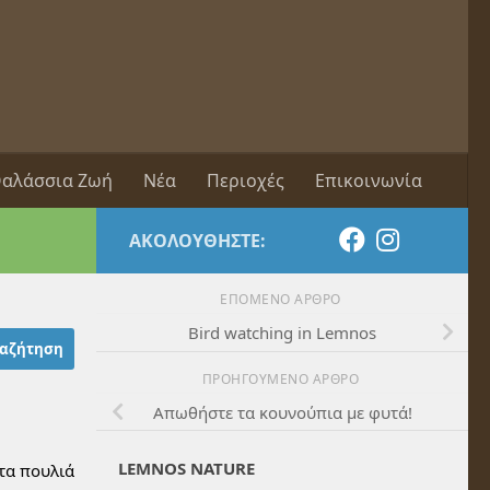
αλάσσια Ζωή
Νέα
Περιοχές
Επικοινωνία
ΑΚΟΛΟΥΘΉΣΤΕ:
ΕΠΌΜΕΝΟ ΆΡΘΡΟ
Bird watching in Lemnos
ΠΡΟΗΓΟΎΜΕΝΟ ΆΡΘΡΟ
Απωθήστε τα κουνούπια με φυτά!
LEMNOS NATURE
 τα πουλιά