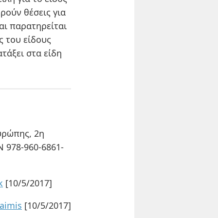
ρούν θέσεις για
και παρατηρείται
ς του είδους
ατάξει στα είδη
υρώπης, 2η
N 978-960-6861-
k
[10/5/2017]
laimis
[10/5/2017]