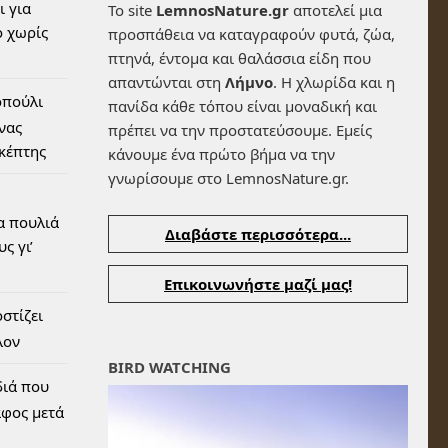
ι για
Το site
LemnosNature.gr
αποτελεί μια
 χωρίς
προσπάθεια να καταγραφούν φυτά, ζώα,
πτηνά, έντομα και θαλάσσια είδη που
απαντώνται στη
Λήμνο
. Η χλωρίδα και η
οπούλι
πανίδα κάθε τόπου είναι μοναδική και
ένας
πρέπει να την προστατεύσουμε. Εμείς
σκέπτης
κάνουμε ένα πρώτο βήμα να την
γνωρίσουμε στο LemnosNature.gr.
α πουλιά
Διαβάστε περισσότερα...
ς γι’
Επικοινωνήστε μαζί μας!
στίζει
λον
BIRD WATCHING
διά που
αφος μετά