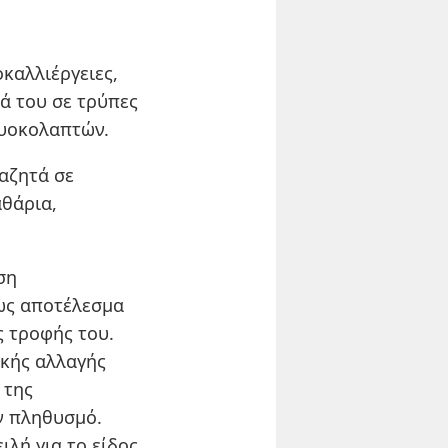
καλλιέργειες,
ιά του σε τρύπες
ρυοκολαπτών.
αζητά σε
αθάρια,
ση
 ως αποτέλεσμα
ς τροφής του.
ικής αλλαγής
 της
ν πληθυσμό.
ιλή για το είδος