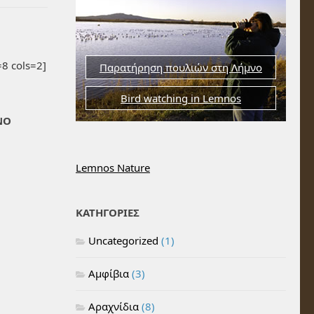
8 cols=2]
Παρατήρηση πουλιών στη Λήμνο
Bird watching in Lemnos
ΝΟ
Lemnos Nature
ΚΑΤΗΓΟΡΙΕΣ
Uncategorized
(1)
Αμφίβια
(3)
Αραχνίδια
(8)