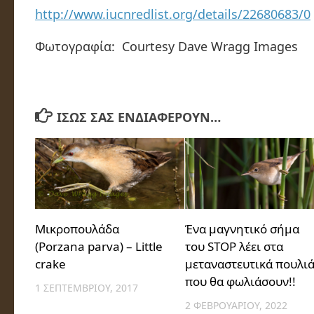
http://www.iucnredlist.org/details/22680683/0
Φωτογραφία: Courtesy Dave Wragg Images
ΊΣΩΣ ΣΑΣ ΕΝΔΙΑΦΈΡΟΥΝ…
Μικροπουλάδα
Ένα μαγνητικό σήμα
(Porzana parva) – Little
του STOP λέει στα
crake
μεταναστευτικά πουλι
που θα φωλιάσουν!!
1 ΣΕΠΤΕΜΒΡΊΟΥ, 2017
2 ΦΕΒΡΟΥΑΡΊΟΥ, 2022