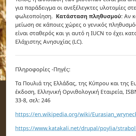
για παράδειγμα οι ανεξέλεγκτες υλοτομίες στε
φωλεοποίηση.
Κατάσταση πληθυσμού
: Αν 
μείωση σε κάποιες χώρες ο γενικός πληθυσμό
είναι σταθερός και γι αυτό η IUCN το έχει κατ
Ελάχιστης Ανησυχίας (LC).
Πληροφορίες -Πηγές:
Τα Πουλιά της Ελλάδας, της Κύπρου και της Ε
έκδοση, Ελληνική Ορνιθολογική Εταιρεία, ISB
33-8, σελ: 246
https://en.wikipedia.org/wiki/Eurasian_wrynec
https://www.katakali.net/drupal/poylia/strabo