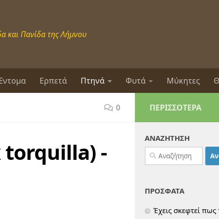
α και Πανίδα της Λήμνου
Έντομα
Ερπετά
Πτηνά
Φυτά
Μύκητες
Θ
0
ΠΕΡΙΣΣΌΤΕΡΑ
ΑΝΑΖΗΤΗΣΗ
torquilla) -
Αναζήτηση
για:
ΠΡΟΣΦΑΤΑ
Έχεις σκεφτεί πως