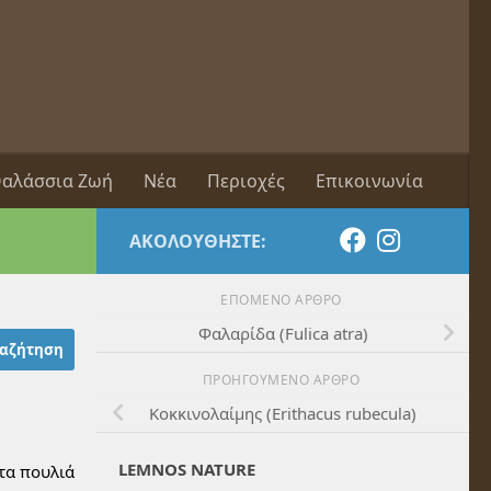
αλάσσια Ζωή
Νέα
Περιοχές
Επικοινωνία
ΑΚΟΛΟΥΘΉΣΤΕ:
ΕΠΌΜΕΝΟ ΆΡΘΡΟ
Φαλαρίδα (Fulica atra)
ΠΡΟΗΓΟΎΜΕΝΟ ΆΡΘΡΟ
Κοκκινολαίμης (Erithacus rubecula)
LEMNOS NATURE
 τα πουλιά