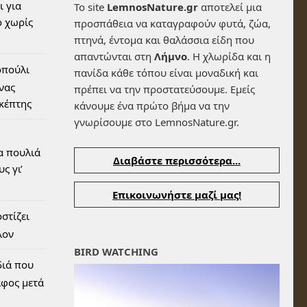
ι για
Το site
LemnosNature.gr
αποτελεί μια
 χωρίς
προσπάθεια να καταγραφούν φυτά, ζώα,
πτηνά, έντομα και θαλάσσια είδη που
απαντώνται στη
Λήμνο
. Η χλωρίδα και η
οπούλι
πανίδα κάθε τόπου είναι μοναδική και
ένας
πρέπει να την προστατεύσουμε. Εμείς
σκέπτης
κάνουμε ένα πρώτο βήμα να την
γνωρίσουμε στο LemnosNature.gr.
α πουλιά
Διαβάστε περισσότερα...
ς γι’
Επικοινωνήστε μαζί μας!
στίζει
λον
BIRD WATCHING
διά που
αφος μετά