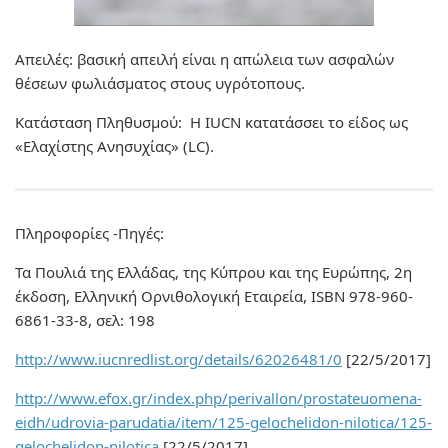
Απειλές: βασική απειλή είναι η απώλεια των ασφαλών
θέσεων φωλιάσματος στους υγρότοπους.
Κατάσταση Πληθυσμού: Η IUCN κατατάσσει το είδος ως
«Ελαχίστης Ανησυχίας» (LC).
Πληροφορίες -Πηγές:
Τα Πουλιά της Ελλάδας, της Κύπρου και της Ευρώπης, 2η
έκδοση, Ελληνική Ορνιθολογική Εταιρεία, ISBN 978-960-
6861-33-8, σελ: 198
http://www.iucnredlist.org/details/62026481/0
[22/5/2017]
http://www.efox.gr/index.php/perivallon/prostateuomena-
eidh/udrovia-parudatia/item/125-gelochelidon-nilotica/125-
gelochelidon-nilotica
[22/5/2017]