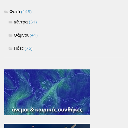
Φυτά
(148)
Δέντρα
(31)
Θάμνοι
(41)
Πόες
(76)