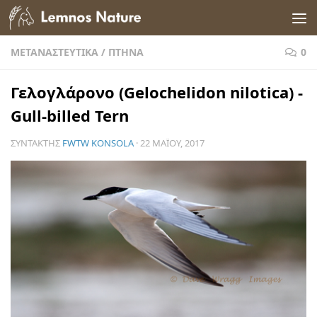
Skip to content
ΜΕΤΑΝΑΣΤΕΥΤΙΚΆ
/
ΠΤΗΝΆ
0
Γελογλάρονο (Gelochelidon nilotica) -
Gull-billed Tern
ΣΥΝΤΆΚΤΗΣ
FWTW KONSOLA
·
22 ΜΑΪ́ΟΥ, 2017