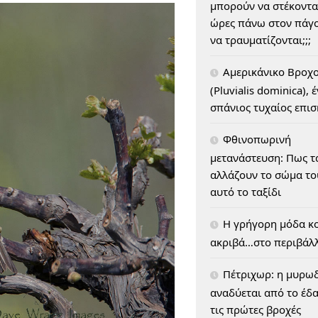
μπορούν να στέκοντα
ώρες πάνω στον πάγο
να τραυματίζονται;;;
Αμερικάνικο Βροχ
(Pluvialis dominica), 
σπάνιος τυχαίος επι
Φθινοπωρινή
μετανάστευση: Πως τ
αλλάζουν το σώμα του
αυτό το ταξίδι
H γρήγορη μόδα κο
ακριβά…στο περιβάλ
Πέτριχωρ: η μυρω
αναδύεται από το έδ
τις πρώτες βροχές