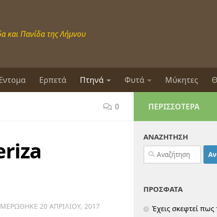
α και Πανίδα της Λήμνου
Έντομα
Ερπετά
Πτηνά
Φυτά
Μύκητες
Θ
0
ΠΕΡΙΣΣΌΤΕΡΑ
ΑΝΑΖΗΤΗΣΗ
riza
Αναζήτηση
για:
ΠΡΟΣΦΑΤΑ
ΗΜΕΡΏΘΗΚΕ
20 ΑΠΡΙΛΊΟΥ, 2017
Έχεις σκεφτεί πως