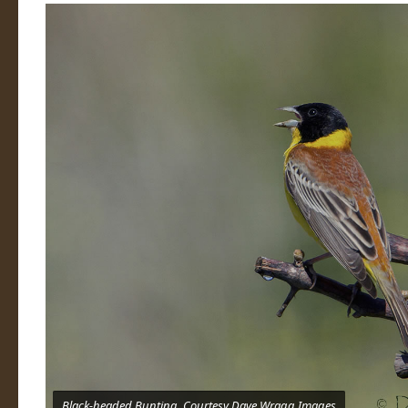
Black-headed Bunting, Courtesy Dave Wragg Images