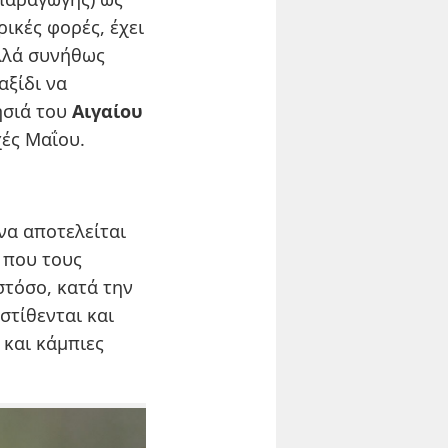
ρικές φορές, έχει
λλά συνήθως
αξίδι να
ησιά του
Αιγαίου
χές Μαΐου.
να αποτελείται
 που τους
τόσο, κατά την
στίθενται και
 και κάμπιες