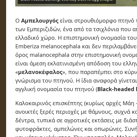
Ο
Αμπελουργός
είναι στρουθιόμορφο πτηνό τ
των Εμπεριζιδών, ένα από τα τσιχλόνια που 
ελλαδικό χώρο. Η επιστημονική ονομασία του 
Emberiza melanocephala και δεν περιλαμβάνε
όρος
malanocephala
στην επιστημονική ονομα
είναι άμεση εκλατινισμένη απόδοση του ελλη
«
μελανοκέφαλος
», που παραπέμπει στο κύρι
γνώρισμα του πτηνού. Η ίδια αναφορά γίνεται 
αγγλική ονομασία του πτηνού (
Black-headed 
Καλοκαιρινός επισκέπτης (κυρίως αρχές Μάη –
ανοικτές ξερές περιοχές με θάμνους, συχνά κ
δέντρα, τυπικά σε αγροτικές εκτάσεις με διά
φυτοφράκτες, αμπελώνες και οπωρώνες. Συν