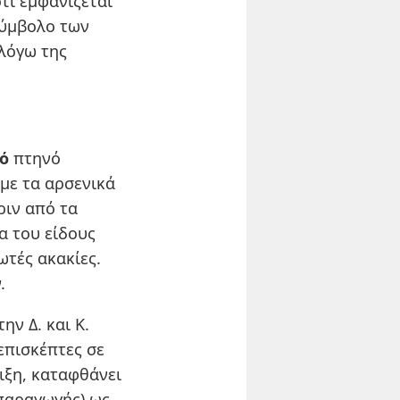
τι εμφανίζεται
-σύμβολο των
λόγω της
ό
πτηνό
με τα αρσενικά
ριν από τα
α του είδους
ωτές ακακίες.
.
ν Δ. και Κ.
επισκέπτες σε
οιξη, καταφθάνει
παραγωγής) ως