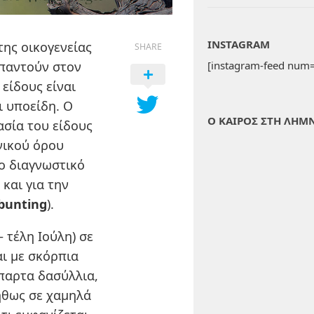
INSTAGRAM
ης οικογενείας
SHARE
απαντούν στον
[instagram-feed num=
είδους είναι
ι υποείδη. Ο
Ο ΚΑΙΡΟΣ ΣΤΗ ΛΗΜ
σία του είδους
νικού όρου
ο διαγνωστικό
και για την
bunting
).
 τέλη Ιούλη) σε
αι με σκόρπια
σπαρτα δασύλλια,
ήθως σε χαμηλά