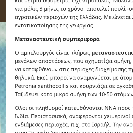
και μέτρια υψόμετρα. Όχι ντροπαλός. Μολονό
για μόλις 3 μήνες το χρόνο, αποτελεί πουλί 
αγροτικών περιοχών της Ελλάδας. Μειώνεται 
εντατικοποίησης της γεωργίας.
Μεταναστευτική συμπεριφορά
Ο αμπελουργός είναι πλήρως
μεταναστευτικ
μεγάλων αποστάσεων, που σχηματίζει σμήνη, 
να καταφθάνουν στις περιοχές διαχείμασης π
θηλυκά. Εκεί, μπορεί να αναμιγνύεται με άτομ
Petronia xanthocollis και κουρνιάζει σε αγκαθ
Ταξιδεύει κατά μικρά σμήνη των 10-50 ατόμων
Όλοι οι πληθυσμοί κατευθύνονται ΝΝΑ προς τη
Ινδία. Περιστασιακά, αναφέρονται χειμερινοί 
ενδιάμεσες περιοχές, π.χ. στο Ισραήλ. Την άν
στην Τουρκία (σημαντικότατη επικράτεια ανα