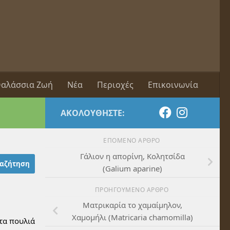
αλάσσια Ζωή
Νέα
Περιοχές
Επικοινωνία
ΑΚΟΛΟΥΘΉΣΤΕ:
ΕΠΌΜΕΝΟ ΆΡΘΡΟ
Γάλιον η απορίνη, Κολητσίδα
(Galium aparine)
ΠΡΟΗΓΟΎΜΕΝΟ ΆΡΘΡΟ
Ματρικαρία το χαμαίμηλον,
Χαμομήλι (Matricaria chamomilla)
 τα πουλιά