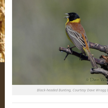
Black-headed Bunting, Courtesy Dave Wragg