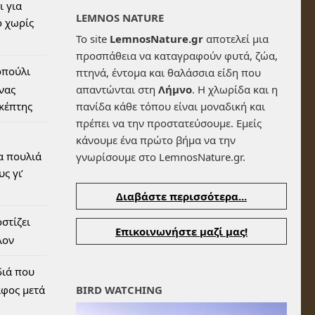
ι για
LEMNOS NATURE
 χωρίς
Το site
LemnosNature.gr
αποτελεί μια
προσπάθεια να καταγραφούν φυτά, ζώα,
οπούλι
πτηνά, έντομα και θαλάσσια είδη που
ένας
απαντώνται στη
Λήμνο
. Η χλωρίδα και η
σκέπτης
πανίδα κάθε τόπου είναι μοναδική και
πρέπει να την προστατεύσουμε. Εμείς
κάνουμε ένα πρώτο βήμα να την
α πουλιά
γνωρίσουμε στο LemnosNature.gr.
ς γι’
Διαβάστε περισσότερα...
στίζει
Επικοινωνήστε μαζί μας!
λον
διά που
αφος μετά
BIRD WATCHING