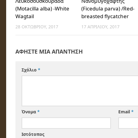
Λευκοσουσκουράδα
Νανομυγοχάφτης
(Motacilla alba) -White
(Ficedula parva) /Red-
Wagtail
breasted flycatcher
28 ΟΚΤΩΒΡΊΟΥ, 2017
17 ΑΠΡΙΛΊΟΥ, 2017
ΑΦΉΣΤΕ ΜΙΑ ΑΠΆΝΤΗΣΗ
Σχόλιο
*
Όνομα
*
Email
*
Ιστότοπος