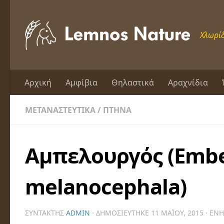
Skip to content
Χλωρίδ
Αρχική
Αμφίβια
Θηλαστικά
Αραχνίδια
ΜΕΤΑΝΑΣΤΕΥΤΙΚΆ
/
ΠΤΗΝΆ
Αμπελουργός (Embe
melanocephala)
ΣΥΝΤΆΚΤΗΣ
ADMIN
· ΔΗΜΟΣΙΕΎΤΗΚΕ
11 ΜΑΪ́ΟΥ, 2015
· ΕΝ