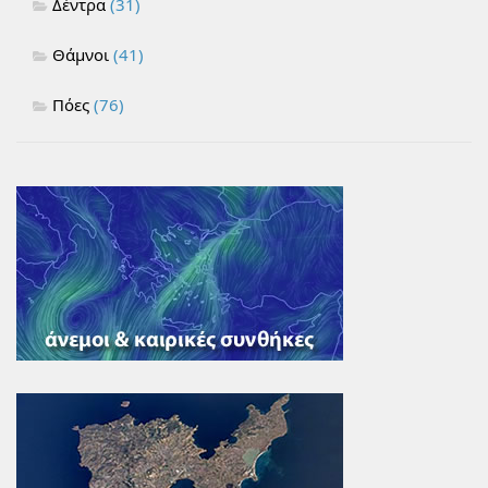
Δέντρα
(31)
Θάμνοι
(41)
Πόες
(76)