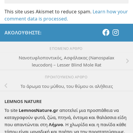
This site uses Akismet to reduce spam.
Learn how your
comment data is processed.
ΑΚΟΛΟΥΘΉΣΤΕ:
ΕΠΌΜΕΝΟ ΆΡΘΡΟ
Νανοτυφλοποντικός, Ασφάλακας (Nanospalax
leucodon) – Lesser Blind Mole Rat
ΠΡΟΗΓΟΎΜΕΝΟ ΆΡΘΡΟ
Το άρωμα του μύθου, του θύμου οι αλήθειες
LEMNOS NATURE
Το site
LemnosNature.gr
αποτελεί μια προσπάθεια να
καταγραφούν φυτά, ζώα, πτηνά, έντομα και θαλάσσια είδη
που απαντώνται στη
Λήμνο
. Η χλωρίδα και η πανίδα κάθε
τόπου είναι μοναδική και πρέπει να την προστατεύσουμε.