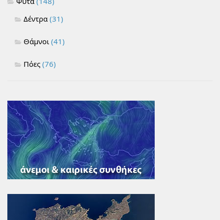
Φυτά
(148)
Δέντρα
(31)
Θάμνοι
(41)
Πόες
(76)