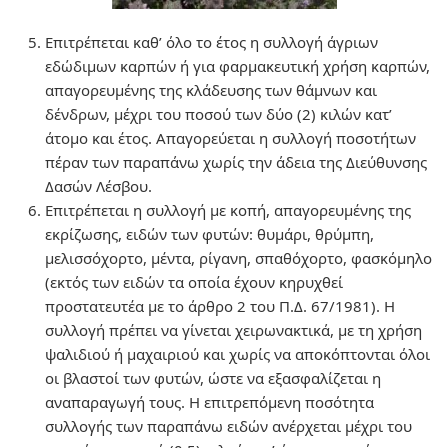
Επιτρέπεται καθ’ όλο το έτος η συλλογή άγριων
εδώδιμων καρπών ή για φαρμακευτική χρήση καρπών,
απαγορευμένης της κλάδευσης των θάμνων και
δένδρων, μέχρι του ποσού των δύο (2) κιλών κατ’
άτομο και έτος. Απαγορεύεται η συλλογή ποσοτήτων
πέραν των παραπάνω χωρίς την άδεια της Διεύθυνσης
Δασών Λέσβου.
Επιτρέπεται η συλλογή µε κοπή, απαγορευμένης της
εκρίζωσης, ειδών των φυτών: θυµάρι, θρύμπη,
μελισσόχορτο, μέντα, ρίγανη, σπαθόχορτο, φασκόμηλο
(εκτός των ειδών τα οποία έχουν κηρυχθεί
προστατευτέα µε το άρθρο 2 του Π.Δ. 67/1981). Η
συλλογή πρέπει να γίνεται χειρωνακτικά, με τη χρήση
ψαλιδιού ή μαχαιριού και χωρίς να αποκόπτονται όλοι
οι βλαστοί των φυτών, ώστε να εξασφαλίζεται η
αναπαραγωγή τους. Η επιτρεπόμενη ποσότητα
συλλογής των παραπάνω ειδών ανέρχεται μέχρι του