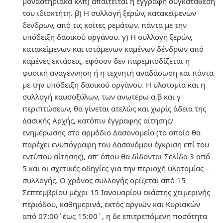
μοναστηριακά κλπ) απαιτείται η έγγραφη συγκατάθεση
του ιδιοκτήτη. β) H συλλογή ξερών, κατακείμενων
δένδρων, από τις κοίτες ρεμάτων, πάντα με την
υπόδειξη δασικού οργάνου. γ) Η συλλογή ξερών,
κατακείμενων και ιστάμενων καμένων δένδρων από
καμένες εκτάσεις, εφόσον δεν παρεμποδίζεται η
φυσική αναγέννηση ή η τεχνητή αναδάσωση και πάντα
με την υπόδειξη δασικού οργάνου. Η υλοτομία και η
συλλογή καυσοξύλων, των ανωτέρω α,β και γ
περιπτώσεων, θα γίνεται ατελώς και χωρίς άδεια της
Δασικής Αρχής, κατόπιν έγγραφης αίτησης/
ενημέρωσης στο αρμόδιο Δασονομείο (το οποίο θα
παρέχει ενυπόγραφη του Δασονόμου έγκριση επί του
εντύπου αίτησης), απ’ όπου θα δίδονται Σελίδα 3 από
5 και οι σχετικές οδηγίες για την περιοχή υλοτομίας –
συλλογής. Ο χρόνος συλλογής ορίζεται από 15
Σεπτεμβρίου μέχρι 15 Ιανουαρίου εκάστης χειμερινής
περιόδου, καθημερινά, εκτός αργιών και Κυριακών
από 07:00΄έως 15:00΄, η δε επιτρεπόμενη ποσότητα