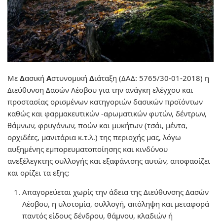
Με
Δ
ασική
Α
στυνομική
Δ
ιάταξη (ΔΑΔ: 5765/30-01-2018) η
Διεύθυνση Δασών Λέσβου για την ανάγκη ελέγχου και
προστασίας ορισμένων κατηγοριών δασικών προϊόντων
καθώς και φαρμακευτικών -αρωματικών φυτών, δέντρων,
θάμνων, φρυγάνων, ποών και μυκήτων (τσάι, μέντα,
ορχιδέες, μανιτάρια κ.τ.λ.) της περιοχής μας, λόγω
αυξημένης εμπορευματοποίησης και κινδύνου
ανεξέλεγκτης συλλογής και εξαφάνισης αυτών, αποφασίζει
και ορίζει τα εξης:
Απαγορεύεται χωρίς την άδεια της Διεύθυνσης Δασών
Λέσβου, η υλοτομία, συλλογή, απόληψη και μεταφορά
παντός είδους δένδρου, θάμνου, κλαδιών ή