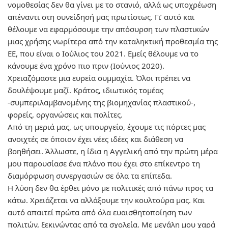
νομοθεσίας δεν θα γίνει με το στανιό, αλλά ως υποχρέωση
απέναντι στη συνείδησή μας πρωτίστως. Γι’ αυτό και
θέλουμε να εφαρμόσουμε την
απόσυρση των πλαστικών
μιας χρήσης
νωρίτερα
από την καταληκτική προθεσμία της
ΕΕ, που είναι ο Ιούλιος του 2021. Εμείς θέλουμε να το
κάνουμε ένα χρόνο πιο πριν (
Ιούνιος 2020
).
Χρειαζόμαστε μια
ευρεία συμμαχία
. Όλοι πρέπει να
δουλέψουμε μαζί. Κράτος, ιδιωτικός τομέας
-συμπεριλαμβανομένης της βιομηχανίας πλαστικού-,
φορείς, οργανώσεις και πολίτες.
Από τη μεριά μας, ως υπουργείο, έχουμε
τις πόρτες μας
ανοιχτές
σε όποιον έχει νέες ιδέες και διάθεση να
βοηθήσει. Άλλωστε, η ίδια η Αγγελική από την πρώτη μέρα
μου παρουσίασε ένα πλάνο που έχει στο επίκεντρο τη
διαμόρφωση συνεργασιών σε όλα τα επίπεδα.
Η λύση δεν θα έρθει μόνο με πολιτικές από πάνω προς τα
κάτω. Χρειάζεται να
αλλάξουμε την κουλτούρα μας
. Και
αυτό απαιτεί πρώτα από όλα
ευαισθητοποίηση των
πολιτών
, ξεκινώντας από τα σχολεία. Με μεγάλη μου χαρά