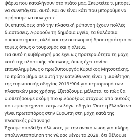
ψάρια που
καταλήγουν στο πιάτο μας
. Σκεφτείτε τι μπορεί
να συνεπάγεται αυτό. Και αν είναι κάτι που μπορούμε να
αφήσουμε να συνεχιστεί.
Οι επιπτώσεις από την πλαστική ρύπανση έχουν πολλές
διαστάσεις. Αφορούν τη
δημόσια υγεία, τα θαλάσσια
οικοσυστήματα, αλλά και την οικονομική δραστηριότητα
σε
τομείς όπως ο τουρισμός και η αλιεία.
Για αυτό η κυβέρνησή μας έχει ως
προτεραιότητα τη μάχη
κατά της πλαστικής ρύπανσης
, όπως έχει τονίσει
επανειλημμένως ο
πρωθυπουργός
Κυριάκος Μητσοτάκης.
Το πρώτο βήμα σε αυτή την κατεύθυνση είναι η
υιοθέτηση
της ευρωπαϊκής οδηγίας 2019/904
για περιορισμό των
πλαστικών μιας χρήσης. Εξετάζουμε, μάλιστα, το πώς θα
υιοθετήσουμε
ακόμη πιο φιλόδοξους στόχους
από αυτούς
που εμπεριέχονται στην εν λόγω οδηγία. Ώστε
η Ελλάδα να
γίνει πρωτοπόρος στην Ευρώπη στη μάχη κατά της
πλαστικής ρύπανσης
!
Έχουμε αποδείξει άλλωστε, με την ανακοίνωση για
πλήρη
απολιγνιτοποίηση
της χώρας μέχρι το 2028, ότι θέλουμε