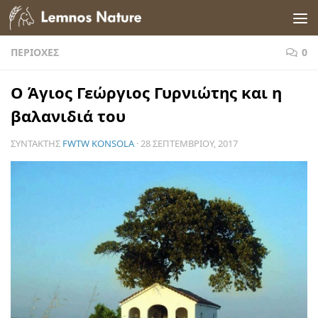
Skip to content
ΠΕΡΙΟΧΈΣ
0
O Άγιος Γεώργιος Γυρνιώτης και η
βαλανιδιά του
ΣΥΝΤΆΚΤΗΣ
FWTW KONSOLA
·
28 ΣΕΠΤΕΜΒΡΊΟΥ, 2017