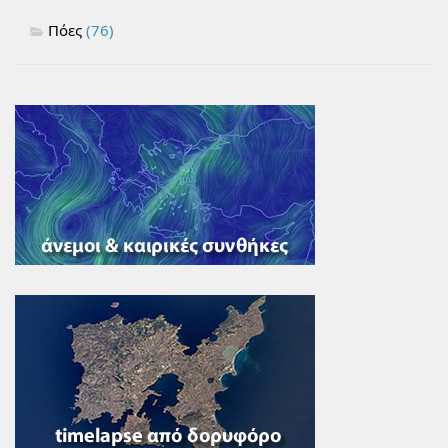
Πόες
(76)