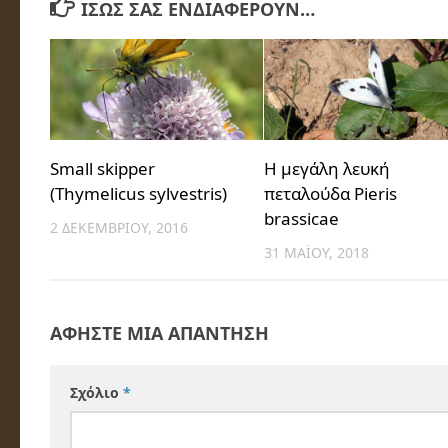
ΊΣΩΣ ΣΑΣ ΕΝΔΙΑΦΈΡΟΥΝ…
Small skipper
Η μεγάλη λευκή
(Thymelicus sylvestris)
πεταλούδα Pieris
brassicae
2 ΔΕΚΕΜΒΡΊΟΥ, 2016
31 ΜΑΪ́ΟΥ, 2018
ΑΦΉΣΤΕ ΜΙΑ ΑΠΆΝΤΗΣΗ
Σχόλιο
*