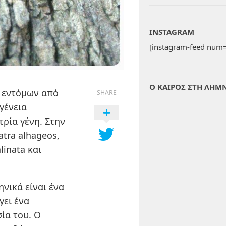
INSTAGRAM
[instagram-feed num=
Ο ΚΑΙΡΟΣ ΣΤΗ ΛΗΜ
ν εντόμων από
SHARE
γένεια
τρία γένη. Στην
atra alhageos,
linata και
νικά είναι ένα
γει ένα
ία του. Ο