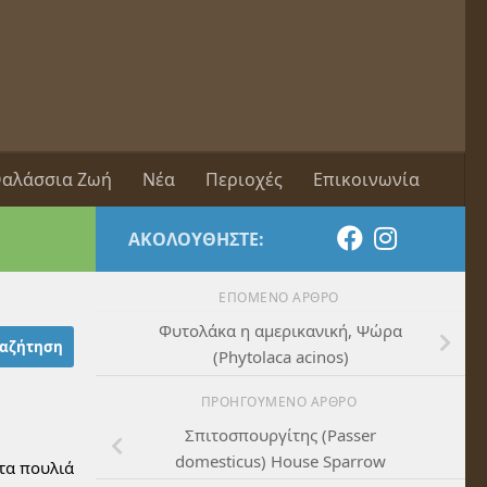
αλάσσια Ζωή
Νέα
Περιοχές
Επικοινωνία
ΑΚΟΛΟΥΘΉΣΤΕ:
ΕΠΌΜΕΝΟ ΆΡΘΡΟ
Φυτολάκα η αμερικανική, Ψώρα
(Phytolaca acinos)
ΠΡΟΗΓΟΎΜΕΝΟ ΆΡΘΡΟ
Σπιτοσπουργίτης (Passer
domesticus) House Sparrow
 τα πουλιά