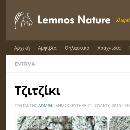
Skip to content
Χλωρίδ
Αρχική
Αμφίβια
Θηλαστικά
Αραχνίδια
ΈΝΤΟΜΑ
Τζιτζίκι
ΣΥΝΤΆΚΤΗΣ
ADMIN
· ΔΗΜΟΣΙΕΎΤΗΚΕ
21 ΙΟΥΛΊΟΥ, 2015
· Ε