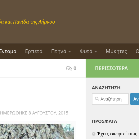
α και Πανίδα της Λήμνου
Έντομα
Ερπετά
Πτηνά
Φυτά
Μύκητες
Θ
0
ΠΕΡΙΣΣΌΤΕΡΑ
ΑΝΑΖΗΤΗΣΗ
Αναζήτηση
για:
ΝΗΜΕΡΏΘΗΚΕ
8 ΑΥΓΟΎΣΤΟΥ, 2015
ΠΡΟΣΦΑΤΑ
Έχεις σκεφτεί πως