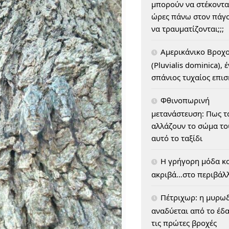
μπορούν να στέκοντα
ώρες πάνω στον πάγο
να τραυματίζονται;;;
Αμερικάνικο Βροχ
(Pluvialis dominica), 
σπάνιος τυχαίος επι
Φθινοπωρινή
μετανάστευση: Πως τ
αλλάζουν το σώμα του
αυτό το ταξίδι
H γρήγορη μόδα κο
ακριβά…στο περιβάλ
Πέτριχωρ: η μυρω
αναδύεται από το έδ
τις πρώτες βροχές