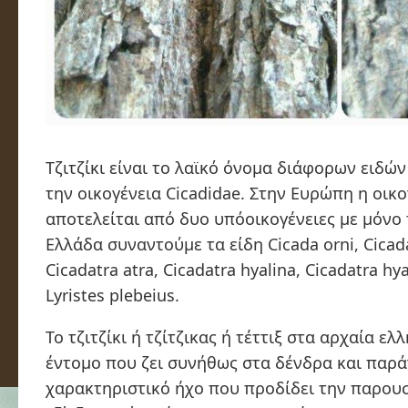
Τζιτζίκι είναι το λαϊκό όνομα διάφορων ειδώ
την οικογένεια Cicadidae. Στην Ευρώπη η οικο
αποτελείται από δυο υπόοικογένειες με μόνο 
Ελλάδα συναντούμε τα είδη Cicada orni, Cicad
Cicadatra atra, Cicadatra hyalina, Cicadatra hya
Lyristes plebeius.
Το
τζιτζίκι
ή
τζίτζικας
ή
τέττιξ
στα αρχαία ελλη
έντομο που ζει συνήθως στα δένδρα και παρά
χαρακτηριστικό ήχο που προδίδει την παρουσ