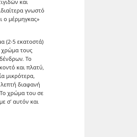
τιγιδών και
ιδιαίτερα γνωστό
αι ο μέρμηγκας»
α (2-5 εκατοστά)
ο χρώμα τους
δένδρων. Το
κοντό και πλατύ,
ία μικρότερα,
ό λεπτή διαφανή
 Το χρώμα του σε
ε σ’ αυτόν και