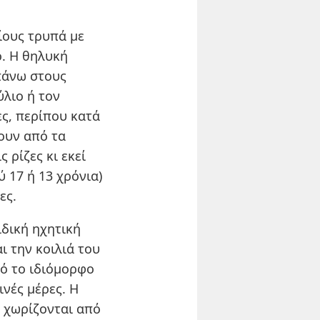
ίους τρυπά με
ο. Η θηλυκή
 πάνω στους
ύλιο ή τον
ς, περίπου κατά
νουν από τα
 ρίζες κι εκεί
 17 ή 13 χρόνια)
ες.
ιδική ηχητική
 την κοιλιά του
τό το ιδιόμορφο
ινές μέρες. Η
 χωρίζονται από