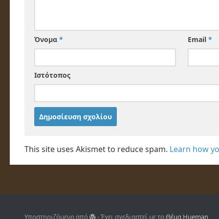
Όνομα
*
Email
*
Ιστότοπος
This site uses Akismet to reduce spam.
Learn how yo
Υποστηριζόμενο από
- Έχει σχεδιαστεί με το
Θέμα Ηueman