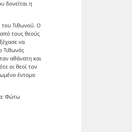
υ δονείται η
ς του Τιθωνού. Ο
 από τους θεούς
ξέχασε να
 ο Τιθωνός
ήταν αθάνατη και
ότε οι θεοί τον
ρωμένο έντομο
α: Φώτω