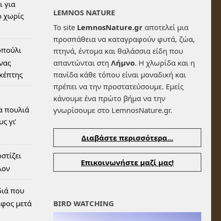
ι για
LEMNOS NATURE
 χωρίς
Το site
LemnosNature.gr
αποτελεί μια
προσπάθεια να καταγραφούν φυτά, ζώα,
οπούλι
πτηνά, έντομα και θαλάσσια είδη που
ένας
απαντώνται στη
Λήμνο
. Η χλωρίδα και η
σκέπτης
πανίδα κάθε τόπου είναι μοναδική και
πρέπει να την προστατεύσουμε. Εμείς
κάνουμε ένα πρώτο βήμα να την
α πουλιά
γνωρίσουμε στο LemnosNature.gr.
ς γι’
Διαβάστε περισσότερα...
στίζει
Επικοινωνήστε μαζί μας!
λον
διά που
αφος μετά
BIRD WATCHING