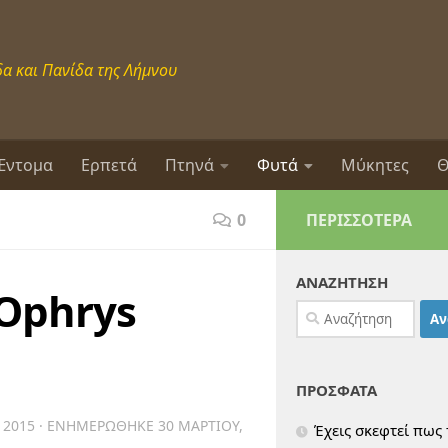
α και Πανίδα της Λήμνου
Έντομα
Ερπετά
Πτηνά
Φυτά
Μύκητες
Θ
0
ΠΕΡΙΣΣΌΤΕΡΑ
ΑΝΑΖΗΤΗΣΗ
(Ophrys
Αναζήτηση
για:
ΠΡΟΣΦΑΤΑ
 2015
· ΕΝΗΜΕΡΏΘΗΚΕ
30 ΜΑΡΤΊΟΥ,
Έχεις σκεφτεί πως