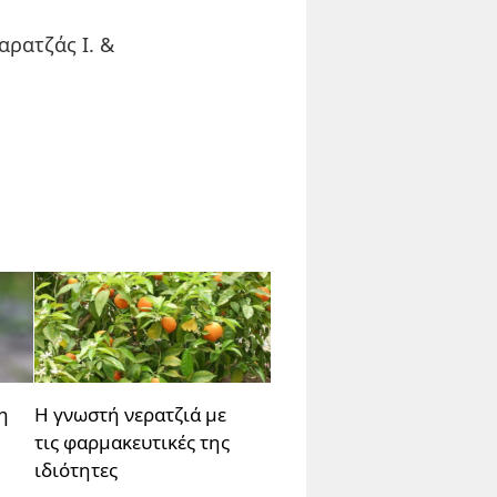
αρατζάς Ι. &
η
Η γνωστή νερατζιά με
τις φαρμακευτικές της
ιδιότητες