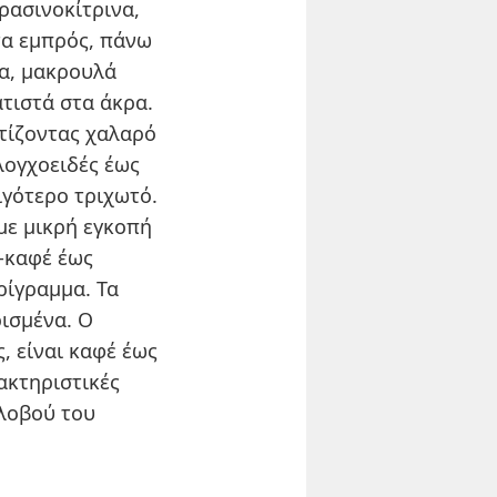
ρασινοκίτρινα,
τα εμπρός, πάνω
ρα, μακρουλά
τιστά στα άκρα.
τίζοντας χαλαρό
-λογχοειδές έως
ιγότερο τριχωτό.
 με μικρή εγκοπή
 -καφέ έως
ρίγραμμα. Τα
ρισμένα. Ο
, είναι καφέ έως
ακτηριστικές
 λοβού του