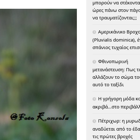
μπορούν να στέκοντα
ώρες πάνω στον πάγο
να τραυματίζονται;;;
Αμερικάνικο Βροχ
(Pluvialis dominica), 
σπάνιος τυχαίος επι
Φθινοπωρινή
μετανάστευση: Πως τ
αλλάζουν το σώμα του
αυτό το ταξίδι
H γρήγορη μόδα κο
ακριβά…στο περιβάλ
Πέτριχωρ: η μυρω
αναδύεται από το έδ
τις πρώτες βροχές