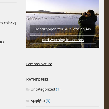
8 cols=2]
Παρατήρηση πουλιών στη Λήμνο
Bird watching in Lemnos
ΝΟ
Lemnos Nature
ΚΑΤΗΓΟΡΙΕΣ
Uncategorized
(1)
Αμφίβια
(3)