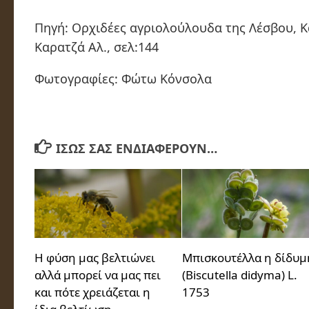
Πηγή: Ορχιδέες αγριολούλουδα της Λέσβου, Κ
Καρατζά Αλ., σελ:144
Φωτογραφίες: Φώτω Κόνσολα
ΊΣΩΣ ΣΑΣ ΕΝΔΙΑΦΈΡΟΥΝ…
Η φύση μας βελτιώνει
Μπισκουτέλλα η δίδυμ
αλλά μπορεί να μας πει
(Biscutella didyma) L.
και πότε χρειάζεται η
1753