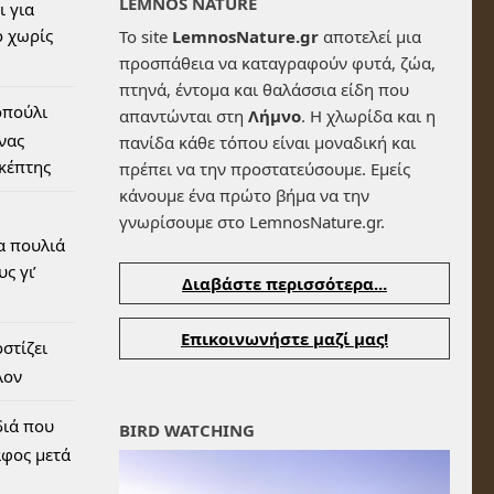
LEMNOS NATURE
ι για
 χωρίς
Το site
LemnosNature.gr
αποτελεί μια
προσπάθεια να καταγραφούν φυτά, ζώα,
πτηνά, έντομα και θαλάσσια είδη που
οπούλι
απαντώνται στη
Λήμνο
. Η χλωρίδα και η
ένας
πανίδα κάθε τόπου είναι μοναδική και
σκέπτης
πρέπει να την προστατεύσουμε. Εμείς
κάνουμε ένα πρώτο βήμα να την
γνωρίσουμε στο LemnosNature.gr.
α πουλιά
ς γι’
Διαβάστε περισσότερα...
Επικοινωνήστε μαζί μας!
στίζει
λον
διά που
BIRD WATCHING
αφος μετά