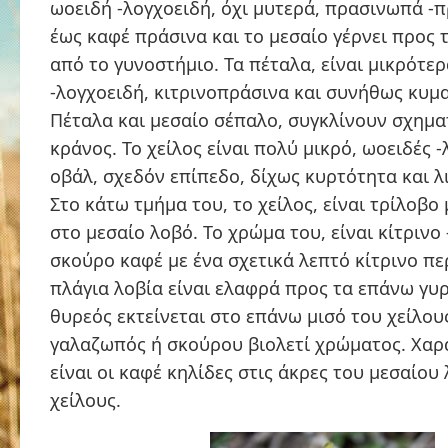
ωοειδή -λογχοειδή, όχι μυτερά, πρασινωπά -π
έως καφέ πράσινα και το μεσαίο γέρνει προς 
από το γυνοστήμιο. Τα πέταλα, είναι μικρότε
-λογχοειδή, κιτρινοπράσινα και συνήθως κυμα
Πέταλα και μεσαίο σέπαλο, συγκλίνουν σχημα
κράνος. Το χείλος είναι πολύ μικρό, ωοειδές 
οβάλ, σχεδόν επίπεδο, δίχως κυρτότητα και λ
Στο κάτω τμήμα του, το χείλος, είναι τρίλοβο
στο μεσαίο λοβό. Το χρώμα του, είναι κίτρινο
σκούρο καφέ με ένα σχετικά λεπτό κίτρινο πε
πλάγια λοβία είναι ελαφρά προς τα επάνω γυ
θυρεός εκτείνεται στο επάνω μισό του χείλους
γαλαζωπός ή σκούρου βιολετί χρώματος. Χαρ
είναι οι καφέ κηλίδες στις άκρες του μεσαίου
χείλους.