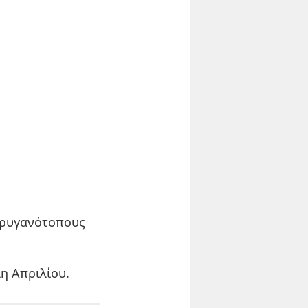
 φρυγανότοπους
λη Απριλίου.