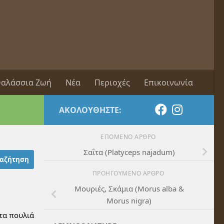
αλάσσια Ζωή
Νέα
Περιοχές
Επικοινωνία
ΑΚΟΛΟΥΘΉΣΤΕ:
ΕΠΌΜΕΝΟ ΆΡΘΡΟ
Σαΐτα (Platyceps najadum)
ΠΡΟΗΓΟΎΜΕΝΟ ΆΡΘΡΟ
Μουριές, Σκάμια (Morus alba &
Morus nigra)
 τα πουλιά