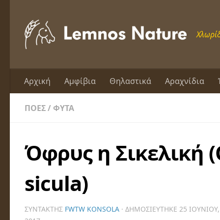
Skip to content
Χλωρίδ
Αρχική
Αμφίβια
Θηλαστικά
Αραχνίδια
ΠΌΕΣ
/
ΦΥΤΆ
Όφρυς η Σικελική 
sicula)
ΣΥΝΤΆΚΤΗΣ
FWTW KONSOLA
· ΔΗΜΟΣΙΕΎΤΗΚΕ
25 ΙΟΥΝΊΟΥ,