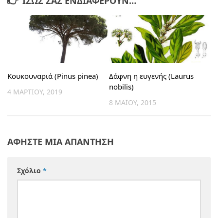
ΊΣΩΣ ΣΑΣ ΕΝΔΙΑΦΈΡΟΥΝ…
Κουκουναριά (Pinus pinea)
Δάφνη η ευγενής (Laurus
nobilis)
4 ΜΑΡΤΊΟΥ, 2019
8 ΜΑΪ́ΟΥ, 2015
ΑΦΉΣΤΕ ΜΙΑ ΑΠΆΝΤΗΣΗ
Σχόλιο
*