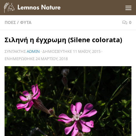
Skip to content
ΠΌΕΣ
/
ΦΥΤΆ
0
Σιληνή η έγχρωμη (Silene colorata)
ΣΥΝΤΆΚΤΗΣ
ADMIN
· ΔΗΜΟΣΙΕΎΤΗΚΕ
11 ΜΑΪ́ΟΥ, 2015
·
ΕΝΗΜΕΡΏΘΗΚΕ
24 ΜΑΡΤΊΟΥ, 2018