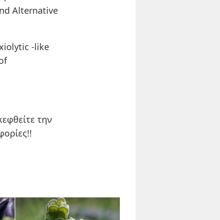
nd Alternative
iolytic -like
of
εφθείτε την
φορίες!!