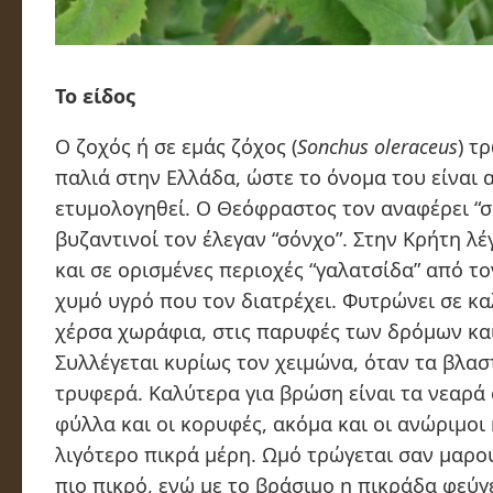
Το είδος
Ο ζοχός ή σε εμάς ζόχος (
Sonchus oleraceus
) τ
παλιά στην Ελλάδα, ώστε το όνομα του είναι 
ετυμολογηθεί. Ο Θεόφραστος τον αναφέρει “σό
βυζαντινοί τον έλεγαν “σόνχο”. Στην Κρήτη λέ
και σε ορισμένες περιοχές “γαλατσίδα” από τ
χυμό υγρό που τον διατρέχει. Φυτρώνει σε κ
χέρσα χωράφια, στις παρυφές των δρόμων και
Συλλέγεται κυρίως τον χειμώνα, όταν τα βλασ
τρυφερά. Καλύτερα για βρώση είναι τα νεαρά
φύλλα και οι κορυφές, ακόμα και οι ανώριμοι 
λιγότερο πικρά μέρη. Ωμό τρώγεται σαν μαρού
πιο πικρό, ενώ με το βράσιμο η πικράδα φεύγει