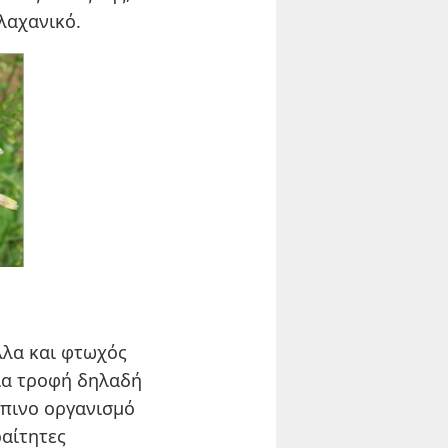
 λαχανικό.
αλλα και φτωχός
μια τροφή δηλαδή
ώπινο οργανισμό
ραίτητες