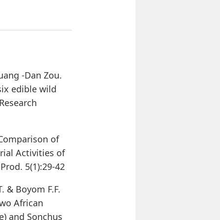
huang -Dan Zou.
six edible wild
 Research
 Comparison of
al Activities of
Prod. 5(1):29-42
T. & Boyom F.F.
two African
ae) and Sonchus