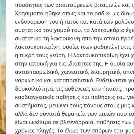
ποσότητες των απαιτούμενων βιταμινών και ι
Χρησιμοποιήθηκε όπως και το ραδίκι ως διουρ
ενδυνάμωση του ήπατος και κατά των μολύνσ
συστατικό του χυμού του, το λακτουκάριο έχε
συστατικό τη λακτουκίνη απο την οποία προέ
λακτουκοπικρίνη, ουσίες (των ραδικιών) στις 
η πικρή τους γεύση. Η λακτουκοπικρίνη έχει 
στην ιατρική για τις ιδιότητες της. Η ουσία α
αντισπασμωδικό, χωνευτικό, διουρητικό, υπν
ναρκωτικό και καταπραϋντικό. Ενδείκνυται γι
δυσκοιλιότητα, τις ασθένειες του ήπατος, π
καρδιαγγειακές παθήσεις και παθήσεις του γ
συστήματος, μειώνει τους πόνους στους μυς κ
αλλά δεν συνιστά θεραπεία των αιτιών που το
είναι ωφέλιμο σε βλεννόρροια, παθήσεις των 
χρόνιες πληγές. Το έλαιο των σπόρων του φυτ