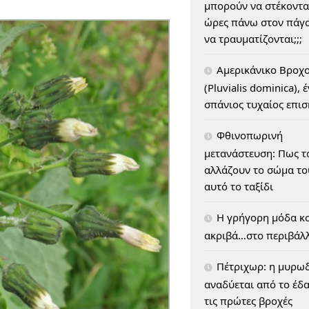
μπορούν να στέκοντα
ώρες πάνω στον πάγο
να τραυματίζονται;;;
Αμερικάνικο Βροχ
(Pluvialis dominica), 
σπάνιος τυχαίος επι
Φθινοπωρινή
μετανάστευση: Πως τ
αλλάζουν το σώμα του
αυτό το ταξίδι
H γρήγορη μόδα κο
ακριβά…στο περιβάλ
Πέτριχωρ: η μυρω
αναδύεται από το έδ
τις πρώτες βροχές