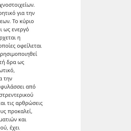
χνοστοιχείων.
ητικό για την
εων. Το κύριο
ι ως ενεργό
ρχεται η
οποίες οφείλεται
χρησιμοποιηθεί
υτή δρα ως
ωτικό,
α την
ροφυλάσσει από
αστρεντερικού
αι τις αρθρώσεις
υς προκαλεί,
ματιών και
ού, έχει