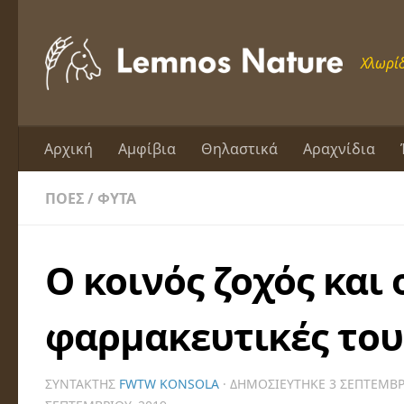
Skip to content
Χλωρίδ
Αρχική
Αμφίβια
Θηλαστικά
Αραχνίδια
ΠΌΕΣ
/
ΦΥΤΆ
Ο κοινός ζοχός και 
φαρμακευτικές του
ΣΥΝΤΆΚΤΗΣ
FWTW KONSOLA
· ΔΗΜΟΣΙΕΎΤΗΚΕ
3 ΣΕΠΤΕΜΒΡ