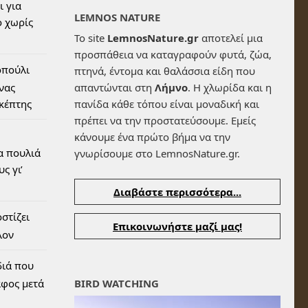
ι για
LEMNOS NATURE
 χωρίς
Το site
LemnosNature.gr
αποτελεί μια
προσπάθεια να καταγραφούν φυτά, ζώα,
οπούλι
πτηνά, έντομα και θαλάσσια είδη που
ένας
απαντώνται στη
Λήμνο
. Η χλωρίδα και η
σκέπτης
πανίδα κάθε τόπου είναι μοναδική και
πρέπει να την προστατεύσουμε. Εμείς
κάνουμε ένα πρώτο βήμα να την
α πουλιά
γνωρίσουμε στο LemnosNature.gr.
ς γι’
Διαβάστε περισσότερα...
στίζει
Επικοινωνήστε μαζί μας!
λον
διά που
αφος μετά
BIRD WATCHING