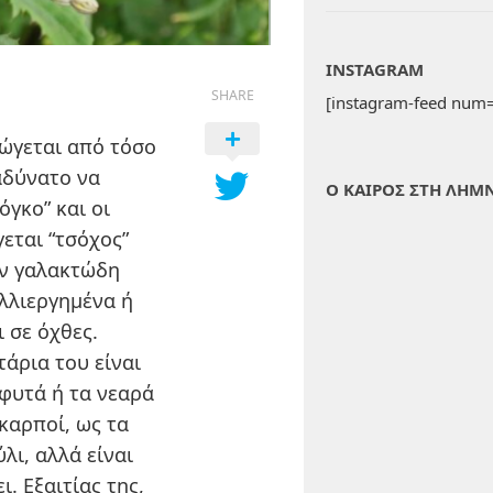
INSTAGRAM
SHARE
[instagram-feed num=
ρώγεται από τόσο
αδύνατο να
Ο ΚΑΙΡΟΣ ΣΤΗ ΛΗΜ
γκο” και οι
γεται “τσόχος”
ον γαλακτώδη
αλλιεργημένα ή
 σε όχθες.
τάρια του είναι
 φυτά ή τα νεαρά
καρποί, ως τα
λι, αλλά είναι
. Εξαιτίας της,