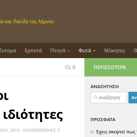
α και Πανίδα της Λήμνου
Έντομα
Ερπετά
Πτηνά
Φυτά
Μύκητες
Θ
0
ΠΕΡΙΣΣΌΤΕΡΑ
ΑΝΑΖΗΤΗΣΗ
οι
Αναζήτηση
για:
 ιδιότητες
ΠΡΟΣΦΑΤΑ
ΊΟΥ, 2019
· ΕΝΗΜΕΡΏΘΗΚΕ
3
Έχεις σκεφτεί πως