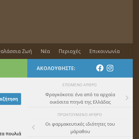
αλάσσια Ζωή
Νέα
Περιοχές
Επικοινωνία
ΑΚΟΛΟΥΘΉΣΤΕ:
ΕΠΌΜΕΝΟ ΆΡΘΡΟ
Φραγκόκοτα: ένα από τα αρχαία
οικόσιτα πτηνά της Ελλάδας
ΠΡΟΗΓΟΎΜΕΝΟ ΆΡΘΡΟ
Οι φαρμακευτικές ιδιότητες του
μάραθου
 τα πουλιά