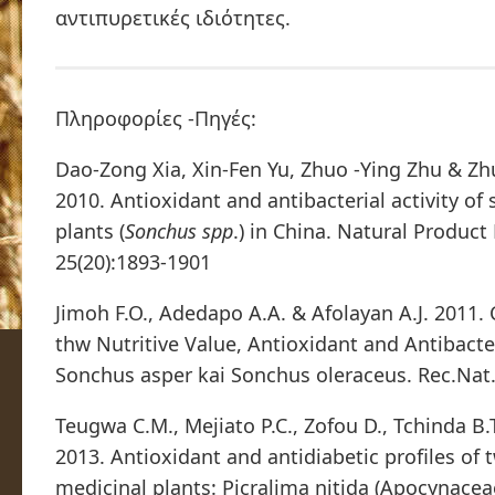
αντιπυρετικές ιδιότητες.
Πληροφορίες -Πηγές:
Dao-Zong Xia, Xin-Fen Yu, Zhuo -Ying Zhu & Z
2010. Antioxidant and antibacterial activity of 
plants (
Sonchus spp
.) in China. Natural Product
25(20):1893-1901
Jimoh F.O., Adedapo A.A. & Afolayan A.J. 2011.
thw Nutritive Value, Antioxidant and Antibacteri
Sonchus asper kai Sonchus oleraceus. Rec.Nat.
Teugwa C.M., Mejiato P.C., Zofou D., Tchinda B.
2013. Antioxidant and antidiabetic profiles of 
medicinal plants: Picralima nitida (Apocynace