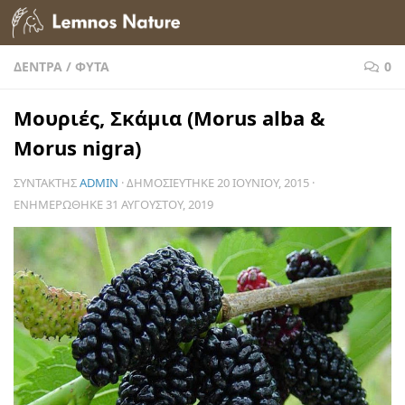
Skip to content
ΔΈΝΤΡΑ
/
ΦΥΤΆ
0
Μουριές, Σκάμια (Morus alba &
Morus nigra)
ΣΥΝΤΆΚΤΗΣ
ADMIN
· ΔΗΜΟΣΙΕΎΤΗΚΕ
20 ΙΟΥΝΊΟΥ, 2015
·
ΕΝΗΜΕΡΏΘΗΚΕ
31 ΑΥΓΟΎΣΤΟΥ, 2019