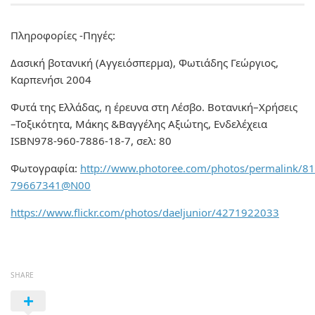
Πληροφορίες -Πηγές:
Δασική βοτανική (Αγγειόσπερμα), Φωτιάδης Γεώργιος,
Καρπενήσι 2004
Φυτά της Ελλάδας, η έρευνα στη Λέσβο. Βοτανική–Χρήσεις
–Τοξικότητα, Μάκης &Βαγγέλης Αξιώτης, Ενδελέχεια
ISBN978-960-7886-18-7, σελ: 80
Φωτογραφία:
http://www.photoree.com/photos/permalink/8
79667341@N00
https://www.flickr.com/photos/daeljunior/4271922033
SHARE