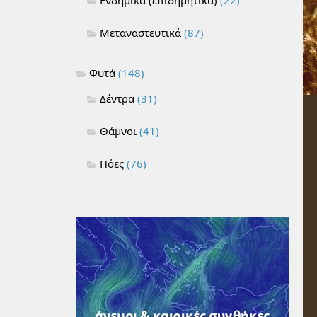
Μεταναστευτικά
(87)
Φυτά
(148)
Δέντρα
(31)
Θάμνοι
(41)
Πόες
(76)