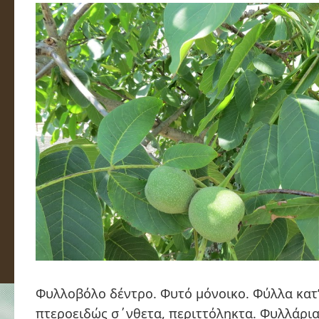
Φυλλοβόλο δέντρο. Φυτό μόνοικο. Φύλλα κατ’
πτεροειδώς σ΄νθετα, περιττόληκτα. Φυλλάρια