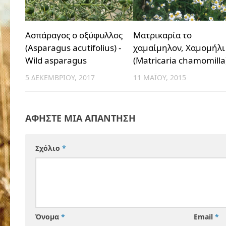
Ασπάραγος ο οξύφυλλος
Ματρικαρία το
(Asparagus acutifolius) -
χαμαίμηλον, Χαμομήλι
Wild asparagus
(Matricaria chamomilla
5 ΔΕΚΕΜΒΡΊΟΥ, 2017
11 ΜΑΪ́ΟΥ, 2015
ΑΦΉΣΤΕ ΜΙΑ ΑΠΆΝΤΗΣΗ
Σχόλιο
*
Όνομα
*
Email
*