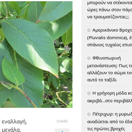
μπορούν να στέκοντα
ώρες πάνω στον πάγο
να τραυματίζονται;;;
Αμερικάνικο Βροχ
(Pluvialis dominica), 
σπάνιος τυχαίος επι
Φθινοπωρινή
μετανάστευση: Πως τ
αλλάζουν το σώμα του
αυτό το ταξίδι
H γρήγορη μόδα κο
ακριβά…στο περιβάλ
Πέτριχωρ: η μυρω
 εναλλαγή,
αναδύεται από το έδ
SHARE
τις πρώτες βροχές
 μεγάλα,