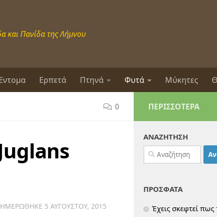
α και Πανίδα της Λήμνου
Έντομα
Ερπετά
Πτηνά
Φυτά
Μύκητες
Θ
0
ΠΕΡΙΣΣΌΤΕΡΑ
ΑΝΑΖΗΤΗΣΗ
Juglans
Αναζήτηση
για:
ΠΡΟΣΦΑΤΑ
ΝΗΜΕΡΏΘΗΚΕ
5 ΑΥΓΟΎΣΤΟΥ, 2015
Έχεις σκεφτεί πως