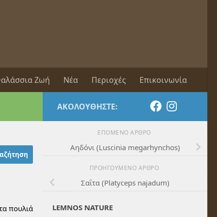
αλάσσια Ζωή
Νέα
Περιοχές
Επικοινωνία
ΑΚΟΛΟΥΘΉΣΤΕ:
ΕΠΌΜΕΝΟ ΆΡΘΡΟ
Αηδόνι (Luscinia megarhynchos)
ΠΡΟΗΓΟΎΜΕΝΟ ΆΡΘΡΟ
Σαΐτα (Platyceps najadum)
LEMNOS NATURE
 τα πουλιά