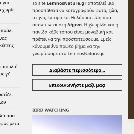
ι για
Το site
LemnosNature.gr
αποτελεί μια
 χωρίς
προσπάθεια να καταγραφούν φυτά, ζώα,
πτηνά, έντομα και θαλάσσια είδη που
απαντώνται στη
Λήμνο
. Η χλωρίδα και η
οπούλι
πανίδα κάθε τόπου είναι μοναδική και
ένας
πρέπει να την προστατεύσουμε. Εμείς
σκέπτης
κάνουμε ένα πρώτο βήμα να την
γνωρίσουμε στο LemnosNature.gr.
α πουλιά
Διαβάστε περισσότερα...
ς γι’
Επικοινωνήστε μαζί μας!
στίζει
λον
BIRD WATCHING
διά που
αφος μετά