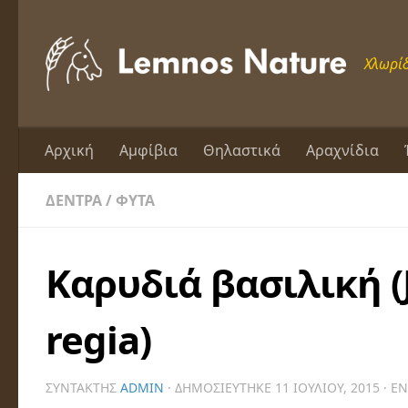
Skip to content
Χλωρίδ
Αρχική
Αμφίβια
Θηλαστικά
Αραχνίδια
ΔΈΝΤΡΑ
/
ΦΥΤΆ
Καρυδιά βασιλική (
regia)
ΣΥΝΤΆΚΤΗΣ
ADMIN
· ΔΗΜΟΣΙΕΎΤΗΚΕ
11 ΙΟΥΛΊΟΥ, 2015
· Ε