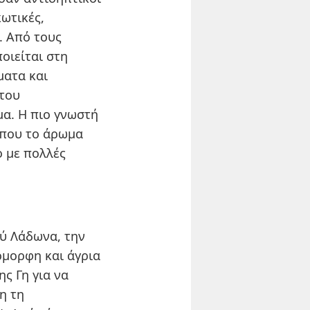
κωτικές,
. Από τους
οιείται στη
ματα και
 του
α. Η πιο γνωστή
όπου το άρωμα
 με πολλές
ύ Λάδωνα, την
μορφη και άγρια
ς Γη για να
η τη