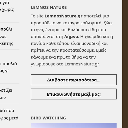
ι για
LEMNOS NATURE
 χωρίς
Το site
LemnosNature.gr
αποτελεί μια
προσπάθεια να καταγραφούν φυτά, ζώα,
οπούλι
πτηνά, έντομα και θαλάσσια είδη που
ένας
απαντώνται στη
Λήμνο
. Η χλωρίδα και η
σκέπτης
πανίδα κάθε τόπου είναι μοναδική και
πρέπει να την προστατεύσουμε. Εμείς
κάνουμε ένα πρώτο βήμα να την
α πουλιά
γνωρίσουμε στο LemnosNature.gr.
ς γι’
Διαβάστε περισσότερα...
στίζει
Επικοινωνήστε μαζί μας!
λον
διά που
αφος μετά
BIRD WATCHING