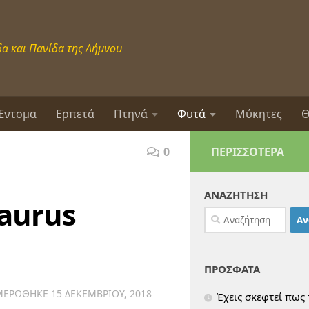
α και Πανίδα της Λήμνου
Έντομα
Ερπετά
Πτηνά
Φυτά
Μύκητες
Θ
0
ΠΕΡΙΣΣΌΤΕΡΑ
ΑΝΑΖΗΤΗΣΗ
aurus
Αναζήτηση
για:
ΠΡΟΣΦΑΤΑ
ΜΕΡΏΘΗΚΕ
15 ΔΕΚΕΜΒΡΊΟΥ, 2018
Έχεις σκεφτεί πως