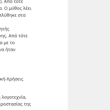
s
). Από τότε
. Ο μύθος λέει
πλύθηκε στα
ητής
ης. Από τότε
α με το
να ήταν
ική-Χρήσεις
 λογοτεχνία,
Προστασίας της