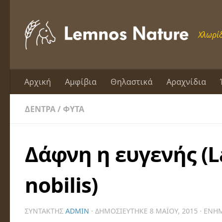
Skip to content
Χλωρίδ
Αρχική
Αμφίβια
Θηλαστικά
Αραχνίδια
ΔΈΝΤΡΑ
/
ΦΥΤΆ
Δάφνη η ευγενής (L
nobilis)
ΣΥΝΤΆΚΤΗΣ
ADMIN
· ΔΗΜΟΣΙΕΎΤΗΚΕ
8 ΜΑΪ́ΟΥ, 2015
· ΕΝΗ