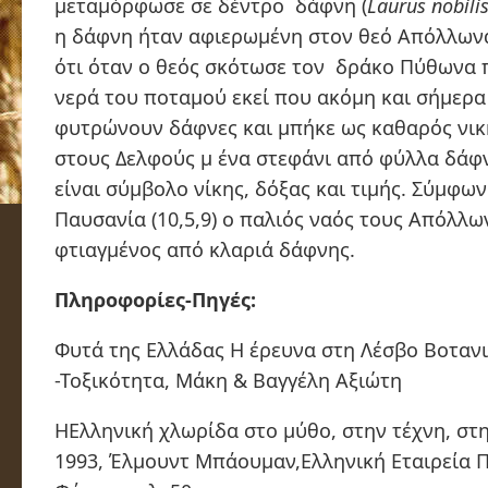
μεταμόρφωσε σε δέντρο δάφνη (
Laurus nobili
η δάφνη ήταν αφιερωμένη στον θεό Απόλλωνα
ότι όταν ο θεός σκότωσε τον δράκο Πύθωνα 
νερά του ποταμού εκεί που ακόμη και σήμερα
φυτρώνουν δάφνες και μπήκε ως καθαρός νικ
στους Δελφούς μ ένα στεφάνι από φύλλα δάφν
είναι σύμβολο νίκης, δόξας και τιμής. Σύμφων
Παυσανία (10,5,9) ο παλιός ναός τους Απόλλω
φτιαγμένος από κλαριά δάφνης.
Πληροφορίες-Πηγές:
Φυτά της Ελλάδας Η έρευνα στη Λέσβο Βοταν
-Τοξικότητα, Μάκη & Βαγγέλη Αξιώτη
ΗΕλληνική χλωρίδα στο μύθο, στην τέχνη, στη
1993, Έλμουντ Μπάουμαν,Ελληνική Εταιρεία 