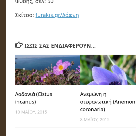
Φύσης, σελ: 50
Σκίτσο:
furakis.gr/Δάφνη
ΊΣΩΣ ΣΑΣ ΕΝΔΙΑΦΈΡΟΥΝ…
Λαδανιά (Cistus
Ανεμώνη η
incanus)
στεφανωτική (Anemon
coronaria)
10 ΜΑΪ́ΟΥ, 2015
8 ΜΑΪ́ΟΥ, 2015