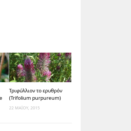
Τριφύλλιον το ερυθρόν
e
(Trifolium purpureum)
22 ΜΑΪ́ΟΥ, 2015