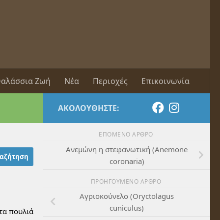
αλάσσια Ζωή
Νέα
Περιοχές
Επικοινωνία
ΑΚΟΛΟΥΘΉΣΤΕ:
ΕΠΌΜΕΝΟ ΆΡΘΡΟ
Ανεμώνη η στεφανωτική (Anemone
coronaria)
ΠΡΟΗΓΟΎΜΕΝΟ ΆΡΘΡΟ
Αγριοκούνελο (Oryctolagus
cuniculus)
 τα πουλιά