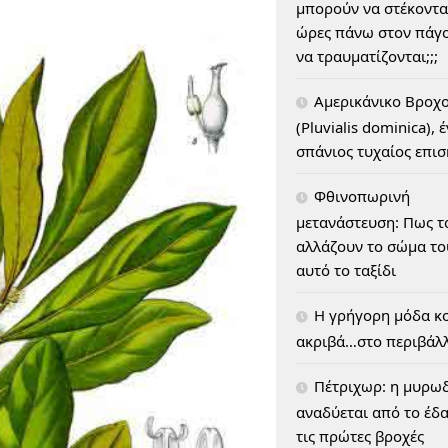
μπορούν να στέκοντα
ώρες πάνω στον πάγο
να τραυματίζονται;;;
Αμερικάνικο Βροχ
(Pluvialis dominica), 
σπάνιος τυχαίος επι
Φθινοπωρινή
μετανάστευση: Πως τ
αλλάζουν το σώμα του
αυτό το ταξίδι
H γρήγορη μόδα κο
ακριβά…στο περιβάλ
Πέτριχωρ: η μυρω
αναδύεται από το έδ
τις πρώτες βροχές