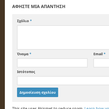
ΑΦΉΣΤΕ ΜΙΑ ΑΠΆΝΤΗΣΗ
Σχόλιο
*
Όνομα
*
Email
*
Ιστότοπος
This site uses Akismet to reduce spam.
Learn how yo