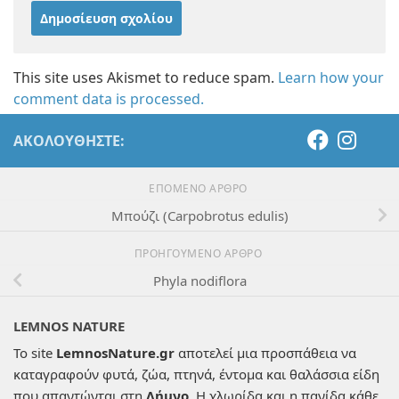
This site uses Akismet to reduce spam.
Learn how your
comment data is processed.
ΑΚΟΛΟΥΘΉΣΤΕ:
ΕΠΌΜΕΝΟ ΆΡΘΡΟ
Μπούζι (Carpobrotus edulis)
ΠΡΟΗΓΟΎΜΕΝΟ ΆΡΘΡΟ
Phyla nodiflora
LEMNOS NATURE
Το site
LemnosNature.gr
αποτελεί μια προσπάθεια να
καταγραφούν φυτά, ζώα, πτηνά, έντομα και θαλάσσια είδη
που απαντώνται στη
Λήμνο
. Η χλωρίδα και η πανίδα κάθε