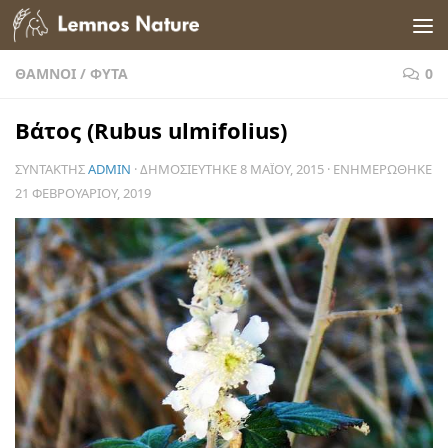
Skip to content
ΘΆΜΝΟΙ
/
ΦΥΤΆ
0
Βάτος (Rubus ulmifolius)
ΣΥΝΤΆΚΤΗΣ
ADMIN
· ΔΗΜΟΣΙΕΎΤΗΚΕ
8 ΜΑΪ́ΟΥ, 2015
· ΕΝΗΜΕΡΏΘΗΚΕ
21 ΦΕΒΡΟΥΑΡΊΟΥ, 2019