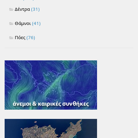
Δέντρα
(31)
Θάμνοι
(41)
Πόες
(76)