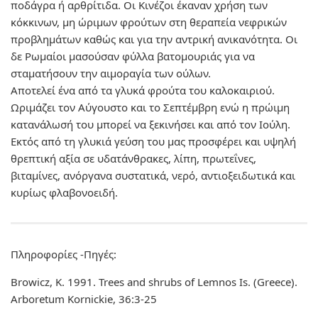
ποδάγρα ή αρθρίτιδα. Οι Κινέζοι έκαναν χρήση των
κόκκινων, μη ώριμων φρούτων στη θεραπεία νεφρικών
προβλημάτων καθώς και για την αντρική ανικανότητα. Οι
δε Ρωμαίοι μασούσαν φύλλα βα
τομουριάς για να
σταματήσουν την αιμοραγία των ούλων.
Αποτελεί ένα από τα γλυκά φρούτα του καλοκαιριού.
Ωριμάζει τον Αύγουστο και το Σεπτέμβρη ενώ η πρώιμη
κατανάλωσή τoυ μπορεί να ξεκινήσει και από τον Ιούλη.
Εκτός από τη γλυκιά γεύση του μας προσφέρει και υψηλή
θρεπτική αξία σε υδατάνθρακες, λίπη, πρωτεΐνες,
βιταμίνες, ανόργανα συστατικά, νερό, αντιοξειδωτικά και
κυρίως φλαβονοειδή.
Πληροφορίες -Πηγές:
Browicz, K. 1991. Trees and shrubs of Lemnos Is. (Greece).
Arboretum Kornickie, 36:3-25