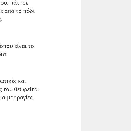
του, πάτησε
ε από το πόδι
.
όπου είναι το
ια.
ωτικές και
ς του θεωρείται
ς αιμορραγίες.