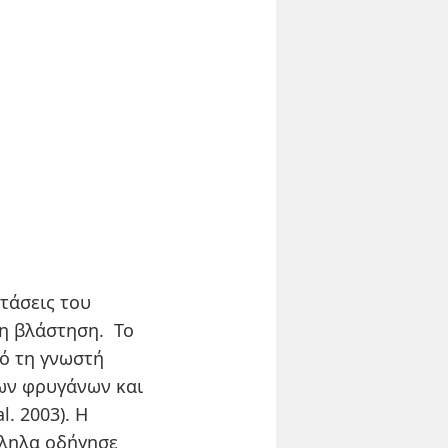
κτάσεις του
τη βλάστηση. Το
ό τη γνωστή
ων φρυγάνων και
. 2003). Η
λληλα οδήγησε