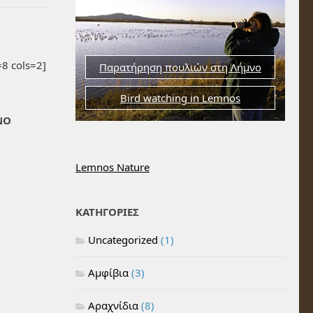
8 cols=2]
Παρατήρηση πουλιών στη Λήμνο
Bird watching in Lemnos
ΝΟ
Lemnos Nature
ΚΑΤΗΓΟΡΙΕΣ
Uncategorized
(1)
Αμφίβια
(3)
Αραχνίδια
(8)