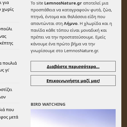
ι για
Το site
LemnosNature.gr
αποτελεί μια
 χωρίς
προσπάθεια να καταγραφούν φυτά, ζώα,
πτηνά, έντομα και θαλάσσια είδη που
απαντώνται στη
Λήμνο
. Η χλωρίδα και η
οπούλι
πανίδα κάθε τόπου είναι μοναδική και
ένας
πρέπει να την προστατεύσουμε. Εμείς
σκέπτης
κάνουμε ένα πρώτο βήμα να την
γνωρίσουμε στο LemnosNature.gr.
α πουλιά
Διαβάστε περισσότερα...
ς γι’
Επικοινωνήστε μαζί μας!
στίζει
λον
BIRD WATCHING
διά που
αφος μετά