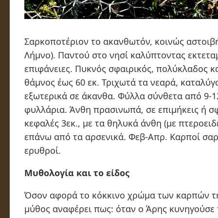
Σαρκοποτέριον το ακανθωτόν, κοινώς αστοιβή
Λήμνο). Παντού στο νησί καλύπτοντας εκτετα
επιφάνειες. Πυκνός σφαιρικός, πολύκλαδος κ
θάμνος έως 60 εκ. Τριχωτά τα νεαρά, καταλύγ
εξωτερικά σε άκανθα. Φύλλα σύνθετα από 9-1
φυλλάρια. Άνθη πρασινωπά, σε επιμήκεις ή σ
κεφαλές 3εκ., με τα θηλυκά άνθη (με πτεροειδ
επάνω από τα αρσενικά. Φεβ-Απρ. Καρποί σαρ
ερυθροί.
Μυθολογία και το είδος
Όσον αφορά το κόκκινο χρώμα των καρπών τ
μύθος αναφέρει πως: όταν ο Άρης κυνηγούσε