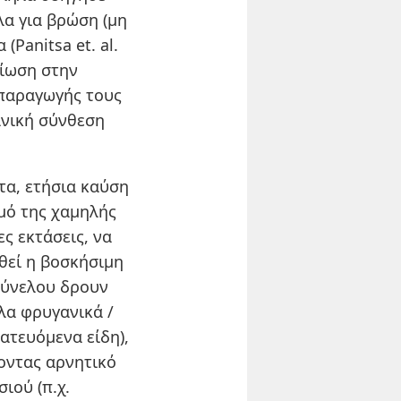
α για βρώση (μη
(Panitsa et. al.
είωση στην
απαραγωγής τους
ανική σύνθεση
τα, ετήσια καύση
μό της χαμηλής
ς εκτάσεις, να
θεί η βοσκήσιμη
ούνελου δρουν
λα φρυγανικά /
τατευόμενα είδη),
χοντας αρνητικό
ιού (π.χ.