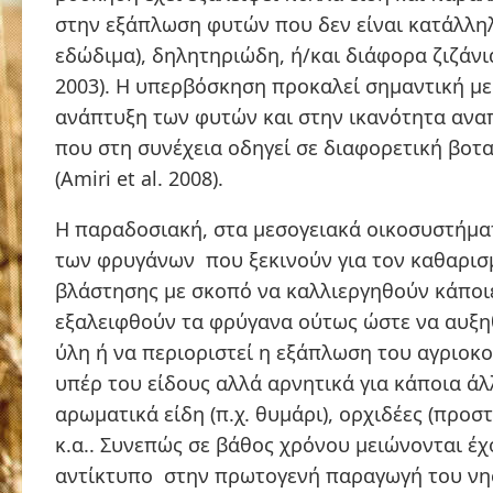
στην εξάπλωση φυτών που δεν είναι κατάλληλ
εδώδιμα), δηλητηριώδη, ή/και διάφορα ζιζάνια 
2003). Η υπερβόσκηση προκαλεί σημαντική μ
ανάπτυξη των φυτών και στην ικανότητα αν
που στη συνέχεια οδηγεί σε διαφορετική βοτ
(Amiri et al. 2008).
Η παραδοσιακή, στα μεσογειακά οικοσυστήμα
των φρυγάνων που ξεκινούν για τον καθαρισ
βλάστησης με σκοπό να καλλιεργηθούν κάποιε
εξαλειφθούν τα φρύγανα ούτως ώστε να αυξη
ύλη ή να περιοριστεί η εξάπλωση του αγριοκ
υπέρ του είδους αλλά αρνητικά για κάποια άλ
αρωματικά είδη (π.χ. θυμάρι), ορχιδέες (προσ
κ.α.. Συνεπώς σε βάθος χρόνου μειώνονται έ
αντίκτυπο στην πρωτογενή παραγωγή του νησ