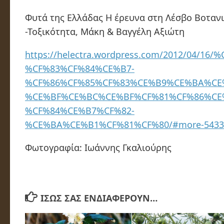
Φυτά της Ελλάδας Η έρευνα στη Λέσβο Βοταν
-Τοξικότητα, Μάκη & Βαγγέλη Αξιώτη
https://helectra.wordpress.com/2012/0
%CF%83%CF%84%CE%B7-
%CF%86%CF%85%CF%83%CE%B9%CE%BA%CE
%CE%BF%CE%BC%CE%BF%CF%81%CF%86%CE
%CF%84%CE%B7%CF%82-
%CE%BA%CE%B1%CF%81%CF%80/#more-5433
Φωτογραφία: Ιωάννης Γκαλιούρης
ΊΣΩΣ ΣΑΣ ΕΝΔΙΑΦΈΡΟΥΝ…