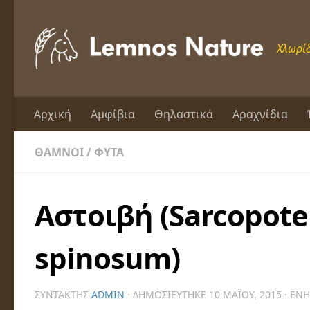
Skip to content
Χλωρίδ
Αρχική
Αμφίβια
Θηλαστικά
Αραχνίδια
ΘΆΜΝΟΙ
/
ΦΥΤΆ
Αστοιβή (Sarcopot
spinosum)
ΣΥΝΤΆΚΤΗΣ
ADMIN
· ΔΗΜΟΣΙΕΎΤΗΚΕ
10 ΜΑΪ́ΟΥ, 2015
· ΕΝ