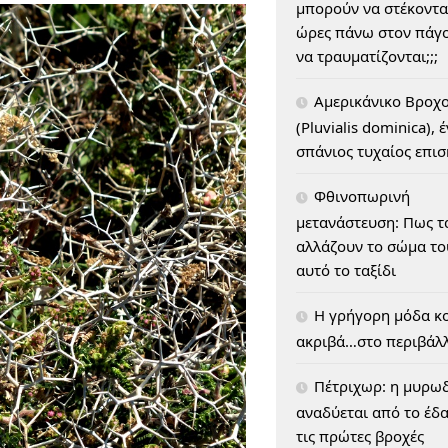
μπορούν να στέκοντα
ώρες πάνω στον πάγο
να τραυματίζονται;;;
Αμερικάνικο Βροχ
(Pluvialis dominica), 
σπάνιος τυχαίος επι
Φθινοπωρινή
μετανάστευση: Πως τ
αλλάζουν το σώμα του
αυτό το ταξίδι
H γρήγορη μόδα κο
ακριβά…στο περιβάλ
Πέτριχωρ: η μυρω
αναδύεται από το έδ
τις πρώτες βροχές