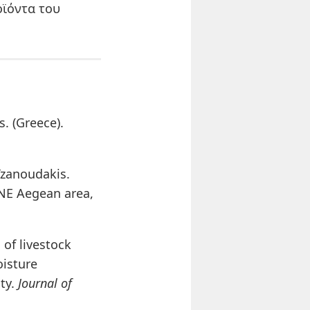
οϊόντα του
. (Greece).
Tzanoudakis.
(NE Aegean area,
 of livestock
oisture
ity.
Journal of