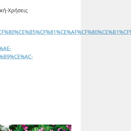
ική-Χρήσεις
4/16/%CF%80%CE%B5%CF%81%CE%AF%CF%80%CE%B1%C
%AE-
%B9%CE%AC-