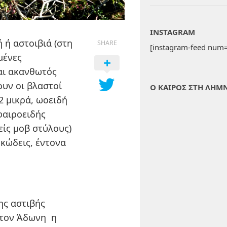
INSTAGRAM
 ή αστοιβιά (στη
SHARE
[instagram-feed num=
μένες
αι ακανθωτός
ουν οι βλαστοί
Ο ΚΑΙΡΟΣ ΣΤΗ ΛΗΜ
2 μικρά, ωοειδή
φαιροειδής
είς μοβ στύλους)
κώδεις, έντονα
ης αστιβής
 τον Άδωνη η