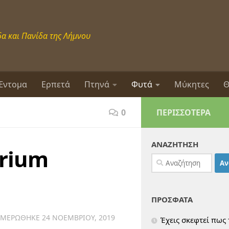
α και Πανίδα της Λήμνου
Έντομα
Ερπετά
Πτηνά
Φυτά
Μύκητες
Θ
0
ΠΕΡΙΣΣΌΤΕΡΑ
ΑΝΑΖΗΤΗΣΗ
erium
Αναζήτηση
για:
ΠΡΟΣΦΑΤΑ
ΗΜΕΡΏΘΗΚΕ
24 ΝΟΕΜΒΡΊΟΥ, 2019
Έχεις σκεφτεί πως