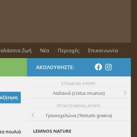
αλάσσια Ζωή
Νέα
Περιοχές
Επικοινωνία
ΑΚΟΛΟΥΘΉΣΤΕ:
ΕΠΌΜΕΝΟ ΆΡΘΡΟ
Λαδανιά (Cistus incanus)
ΠΡΟΗΓΟΎΜΕΝΟ ΆΡΘΡΟ
Γραικοχελώνα (Testudo graeca)
LEMNOS NATURE
 τα πουλιά