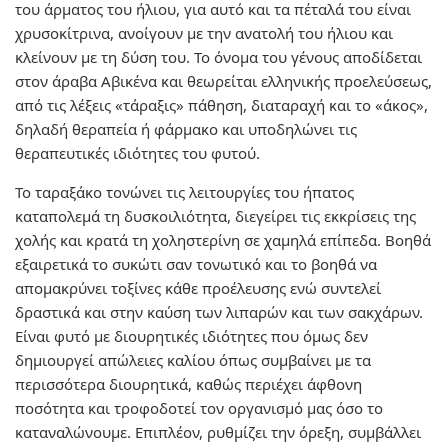
του άρματος του ήλιου, για αυτό και τα πέταλά του είναι
χρυσοκίτρινα, ανοίγουν με την ανατολή του ήλιου και
κλείνουν με τη δύση του. Το όνομα του γένους αποδίδεται
στον άραβα Αβικένα και θεωρείται ελληνικής προελεύσεως,
από τις λέξεις «τάραξις» πάθηση, διαταραχή και το «άκος»,
δηλαδή θεραπεία ή φάρμακο και υποδηλώνει τις
θεραπευτικές ιδιότητες του φυτού.
Το ταραξάκο τονώνει τις λειτουργίες του ήπατος
καταπολεμά τη δυσκοιλιότητα, διεγείρει τις εκκρίσεις της
χολής και κρατά τη χοληστερίνη σε χαμηλά επίπεδα. Βοηθά
εξαιρετικά το συκώτι σαν τονωτικό και το βοηθά να
απομακρύνει τοξίνες κάθε προέλευσης ενώ συντελεί
δραστικά και στην καύση των λιπαρών και των σακχάρων.
Είναι φυτό με διουρητικές ιδιότητες που όμως δεν
δημιουργεί απώλειες καλίου όπως συμβαίνει με τα
περισσότερα διουρητικά, καθώς περιέχει άφθονη
ποσότητα και τροφοδοτεί τον οργανισμό μας όσο το
καταναλώνουμε. Επιπλέον, ρυθμίζει την όρεξη, συμβάλλει