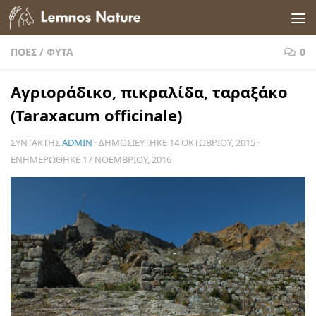
Skip to content
ΠΌΕΣ
/
ΦΥΤΆ
0
Αγριοράδικο, πικραλίδα, ταραξάκο
(Taraxacum officinale)
ΣΥΝΤΆΚΤΗΣ
ADMIN
· ΔΗΜΟΣΙΕΎΤΗΚΕ
14 ΟΚΤΩΒΡΊΟΥ, 2015
·
ΕΝΗΜΕΡΏΘΗΚΕ
17 ΝΟΕΜΒΡΊΟΥ, 2016