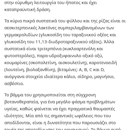
στην εύρυθμη λειτουργία του ήπατος και έχει
καταπραϋντική δράση.
Τα κύρια πικρά συστατικά του φύλλου και της ρίζας είναι οι
σεσκιτερπενικές λακτόνες συμπεριλαμβανομένων των
γερμακρολιδίων (γλυκοσίδη του ταραξινικού οξέος και
γλυκοσίδη του 11,13-διυδροταραξινικού οξέος). Άλλα
συστατικά είναι τριτερπένια (κυκλοαρτενόλη και
φυτοστερόλες), παρα-υδροξυφαινυλο οξικό οξύ,
κουμαρίνες (σκοπολετίνη, αισκουλετίνη), καροτενοειδή
(λουτείνη, βιολαξανθίνη), βιταμίνες: Α, Β, C και D,
ανόργανα στοιχεία ιδιαίτερα κάλιο, σίδηρο, μαγνήσιο,
ασβέστιο.
Το βάμμα του χρησιμοποιείται στη σύγχρονη
βοτανοθεραπεία, για ένα μεγάλο φάσμα προβλημάτων
υγείας, καθώς φαίνεται να έχει πραγματικά θαυμαστές
ιδιότητες. Μία από τις σημαντικές ωφέλειες που του
αποδίδονται, είναι η δυνατότητα που παρουσιάζει στο
τομέα της αποτοξίνωσης του οργανισμού. Το βάμμα αυτό