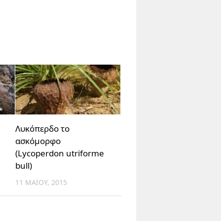
Λυκόπερδο το
ασκόμορφο
(Lycoperdon utriforme
bull)
11 ΜΑΪ́ΟΥ, 2015