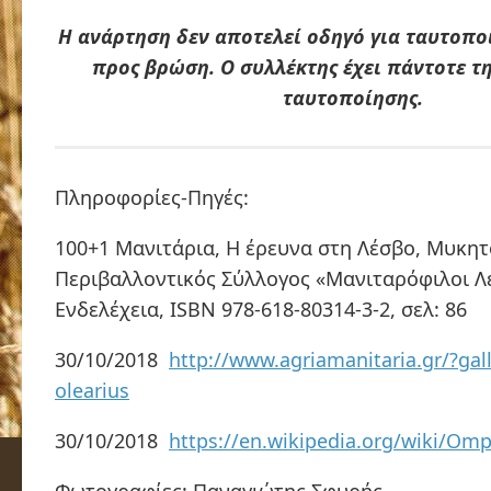
Η ανάρτηση δεν αποτελεί οδηγό για ταυτοπο
προς βρώση. Ο συλλέκτης έχει πάντοτε τ
ταυτοποίησης.
Πληροφορίες-Πηγές:
100+1 Μανιτάρια, Η έρευνα στη Λέσβο, Μυκητ
Περιβαλλοντικός Σύλλογος «Μανιταρόφιλοι Λ
Ενδελέχεια, ISBN 978-618-80314-3-2, σελ: 86
30/10/2018
http://www.agriamanitaria.gr/?ga
olearius
30/10/2018
https://en.wikipedia.org/wiki/Omp
Φωτογραφίες: Παναγιώτης Σφυρής