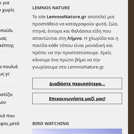
ι για
LEMNOS NATURE
 χωρίς
Το site
LemnosNature.gr
αποτελεί μια
προσπάθεια να καταγραφούν φυτά, ζώα,
οπούλι
πτηνά, έντομα και θαλάσσια είδη που
ένας
απαντώνται στη
Λήμνο
. Η χλωρίδα και η
σκέπτης
πανίδα κάθε τόπου είναι μοναδική και
πρέπει να την προστατεύσουμε. Εμείς
κάνουμε ένα πρώτο βήμα να την
α πουλιά
γνωρίσουμε στο LemnosNature.gr.
ς γι’
Διαβάστε περισσότερα...
στίζει
Επικοινωνήστε μαζί μας!
λον
διά που
αφος μετά
BIRD WATCHING