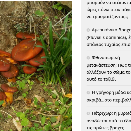
μπορούν να στέκοντα
ώρες πάνω στον πάγο
να τραυματίζονται;;;
Αμερικάνικο Βροχ
(Pluvialis dominica), 
σπάνιος τυχαίος επι
Φθινοπωρινή
μετανάστευση: Πως τ
αλλάζουν το σώμα του
αυτό το ταξίδι
H γρήγορη μόδα κο
ακριβά…στο περιβάλ
Πέτριχωρ: η μυρω
αναδύεται από το έδ
τις πρώτες βροχές