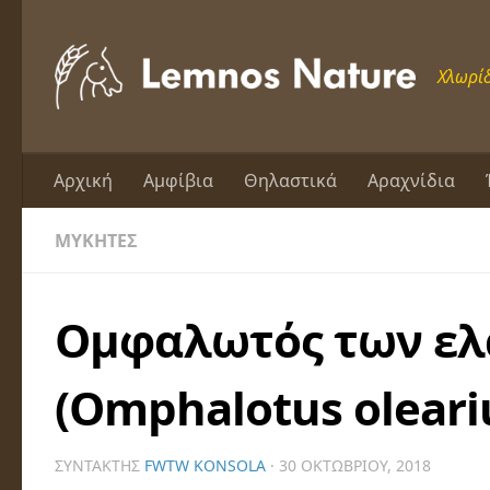
Skip to content
Χλωρίδ
Αρχική
Αμφίβια
Θηλαστικά
Αραχνίδια
ΜΎΚΗΤΕΣ
Ομφαλωτός των ε
(Omphalotus oleari
ΣΥΝΤΆΚΤΗΣ
FWTW KONSOLA
·
30 ΟΚΤΩΒΡΊΟΥ, 2018