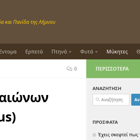
α και Πανίδα της Λήμνου
Έντομα
Ερπετά
Πτηνά
Φυτά
Μύκητες
Θ
0
ΠΕΡΙΣΣΌΤΕΡΑ
ΑΝΑΖΗΤΗΣΗ
λαιώνων
Αναζήτηση
για:
us)
ΠΡΟΣΦΑΤΑ
Έχεις σκεφτεί πως