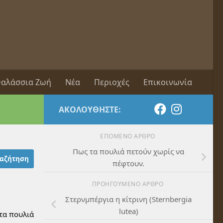
αλάσσια Ζωή
Νέα
Περιοχές
Επικοινωνία
ΑΚΟΛΟΥΘΉΣΤΕ:
ΕΠΌΜΕΝΟ ΆΡΘΡΟ
Πως τα πουλιά πετούν χωρίς να
πέφτουν.
ΠΡΟΗΓΟΎΜΕΝΟ ΆΡΘΡΟ
Στερνμπέργια η κίτρινη (Sternbergia
lutea)
 τα πουλιά