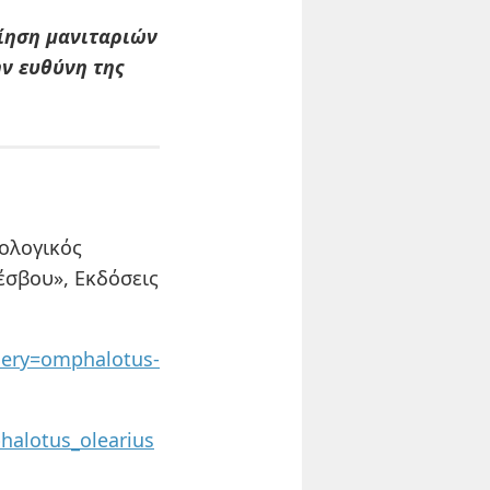
ίηση μανιταριών
ην ευθύνη της
ολογικός
έσβου», Εκδόσεις
llery=omphalotus-
halotus_olearius