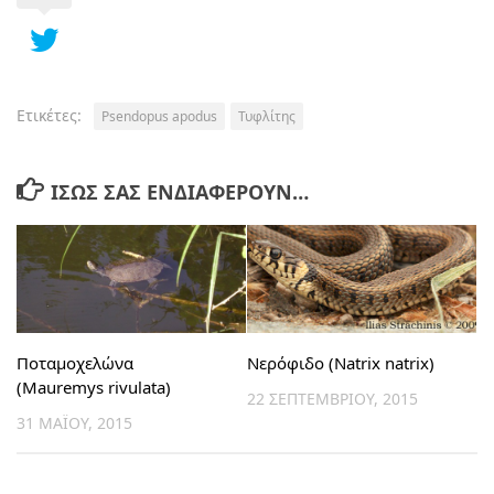
Ετικέτες:
Psendopus apodus
Τυφλίτης
ΊΣΩΣ ΣΑΣ ΕΝΔΙΑΦΈΡΟΥΝ…
Ποταμοχελώνα
Νερόφιδο (Natrix natrix)
(Mauremys rivulata)
22 ΣΕΠΤΕΜΒΡΊΟΥ, 2015
31 ΜΑΪ́ΟΥ, 2015