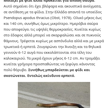
Μοιάζει με φίδι αλλά πρόκειται για άποδη σαύρα
.
Αυτό σημαίνει ότι έχει βλέφαρα και ακουστικά ανοίγματα,
σε αντίθεση με τα φίδια. Στην Ελλάδα απαντά το υποείδος
Psendopus apodus thracius (Obst, 1978). Ολικό μήκος έως
και 140 cm, συνήθως όμως μικρότερο. Ημερόβια σαύρα
που αποφεύγει τις υψηλές θερμοκρασίες. Κινείται κυρίως
στο έδαφος αλλά μπορεί να σκαρφαλώσει και σε πυκνούς
θάμνους. Τρέφεται κυρίως με ασπόνδυλα αλλά και με μικρά
τρωκτικά ή ερπετά. Ζευγαρώνει την Άνοιξη και τα θηλυκά
γεννούν 6-12 αυγά που εκκολάπτονται στα τέλη του
καλοκαιριού. Τα μικρά έχουν μήκος 6-12 cm. Αν τρομάξει
κινείται γρήγορα προσπαθώντας να ξεφύγει κάνοντας
πολύ θόρυβο.
Συνήθως μπερδεύεται με φίδι και
σκοτώνεται
.
Εντελώς ακίνδυνο ερπετό.