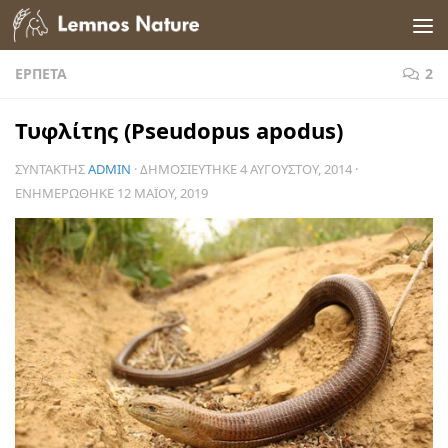
Skip to content
ΕΡΠΕΤΆ
2
Τυφλίτης (Pseudopus apodus)
ΣΥΝΤΆΚΤΗΣ
ADMIN
· ΔΗΜΟΣΙΕΎΤΗΚΕ
4 ΑΥΓΟΎΣΤΟΥ, 2014
·
ΕΝΗΜΕΡΏΘΗΚΕ
12 ΜΑΪ́ΟΥ, 2019