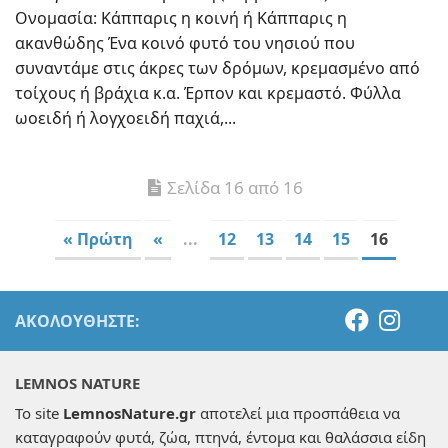
Ονομασία: Κάππαρις η κοινή ή Κάππαρις η
ακανθώδης Ένα κοινό φυτό του νησιού που
συναντάμε στις άκρες των δρόμων, κρεμασμένο από
τοίχους ή βράχια κ.α. Έρπον και κρεμαστό. Φύλλα
ωοειδή ή λογχοειδή παχιά,...
Σελίδα 16 από 16
« Πρώτη
«
...
12
13
14
15
16
ΑΚΟΛΟΥΘΉΣΤΕ:
LEMNOS NATURE
Το site
LemnosNature.gr
αποτελεί μια προσπάθεια να
καταγραφούν φυτά, ζώα, πτηνά, έντομα και θαλάσσια είδη