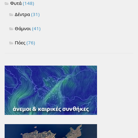
Φυτά
(148)
Δέντρα
(31)
Θάμνοι
(41)
Πόες
(76)