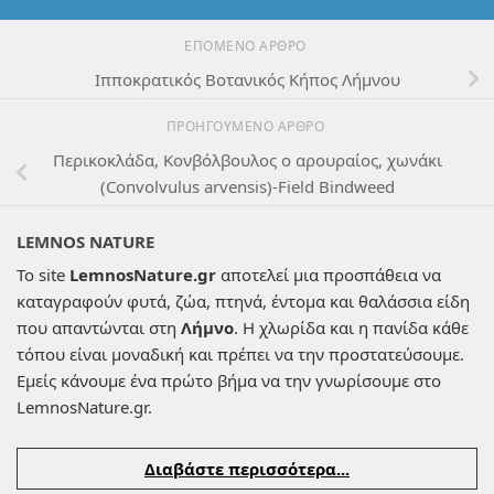
ΕΠΌΜΕΝΟ ΆΡΘΡΟ
Ιπποκρατικός Βοτανικός Κήπος Λήμνου
ΠΡΟΗΓΟΎΜΕΝΟ ΆΡΘΡΟ
Περικοκλάδα, Κονβόλβουλος ο αρουραίος, χωνάκι
(Convolvulus arvensis)-Field Bindweed
LEMNOS NATURE
Το site
LemnosNature.gr
αποτελεί μια προσπάθεια να
καταγραφούν φυτά, ζώα, πτηνά, έντομα και θαλάσσια είδη
που απαντώνται στη
Λήμνο
. Η χλωρίδα και η πανίδα κάθε
τόπου είναι μοναδική και πρέπει να την προστατεύσουμε.
Εμείς κάνουμε ένα πρώτο βήμα να την γνωρίσουμε στο
LemnosNature.gr.
Διαβάστε περισσότερα...