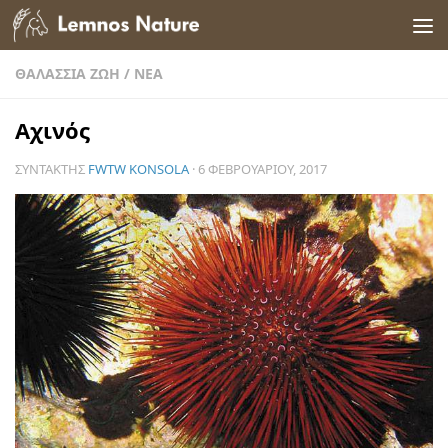
Skip to content
ΘΑΛΆΣΣΙΑ ΖΩΉ
/
ΝΈΑ
Αχινός
ΣΥΝΤΆΚΤΗΣ
FWTW KONSOLA
·
6 ΦΕΒΡΟΥΑΡΊΟΥ, 2017