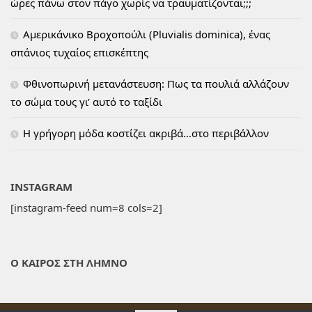
ώρες πάνω στον πάγο χωρίς να τραυματίζονται;;;
Αμερικάνικο Βροχοπούλι (Pluvialis dominica), ένας
σπάνιος τυχαίος επισκέπτης
Φθινοπωρινή μετανάστευση: Πως τα πουλιά αλλάζουν
το σώμα τους γι’ αυτό το ταξίδι
H γρήγορη μόδα κοστίζει ακριβά…στο περιβάλλον
INSTAGRAM
[instagram-feed num=8 cols=2]
Ο ΚΑΙΡΟΣ ΣΤΗ ΛΗΜΝΟ