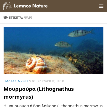
Skip to content
ΕΤΙΚΈΤΑ:
ΨΆΡΙ
ΘΑΛΆΣΣΙΑ ΖΩΉ
9 ΦΕΒΡΟΥΑΡΊΟΥ, 2018
Μουρμούρα (Lithognathus
mormyrus)
Η μουρμούρα ή βασιλόψαρο (Lithognathus mormyrus