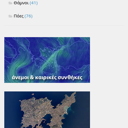
Θάμνοι
(41)
Πόες
(76)