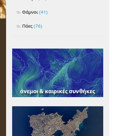
Θάμνοι
(41)
Πόες
(76)