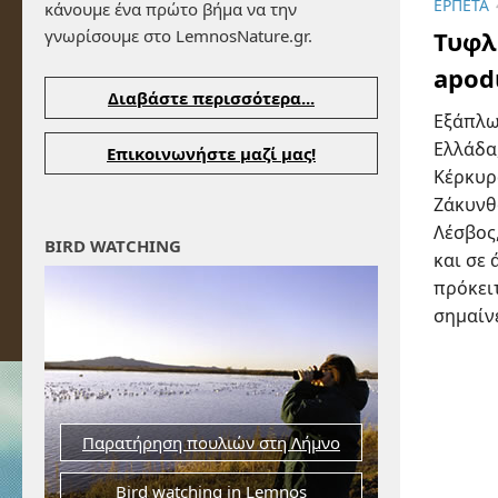
ΕΡΠΕΤΆ
κάνουμε ένα πρώτο βήμα να την
γνωρίσουμε στο LemnosNature.gr.
Τυφλ
apod
Διαβάστε περισσότερα...
Εξάπλω
Ελλάδα
Επικοινωνήστε μαζί μας!
Κέρκυρ
Ζάκυνθο
Λέσβος,
BIRD WATCHING
και σε 
πρόκει
σημαίνε
Παρατήρηση πουλιών στη Λήμνο
Bird watching in Lemnos