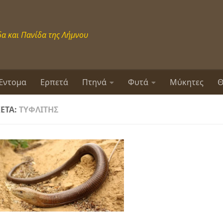
α και Πανίδα της Λήμνου
Έντομα
Ερπετά
Πτηνά
Φυτά
Μύκητες
Θ
ΚΈΤΑ:
ΤΥΦΛΊΤΗΣ