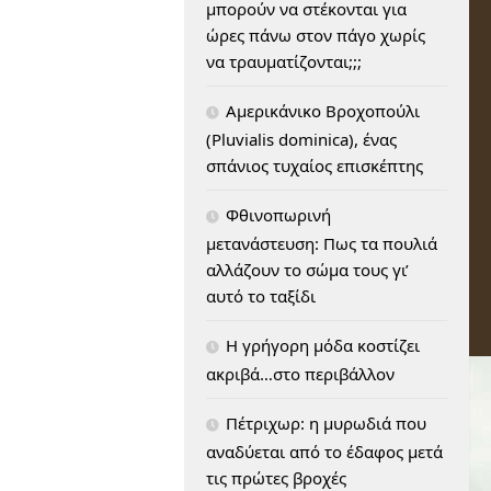
μπορούν να στέκονται για
ώρες πάνω στον πάγο χωρίς
να τραυματίζονται;;;
Αμερικάνικο Βροχοπούλι
(Pluvialis dominica), ένας
σπάνιος τυχαίος επισκέπτης
Φθινοπωρινή
μετανάστευση: Πως τα πουλιά
αλλάζουν το σώμα τους γι’
αυτό το ταξίδι
H γρήγορη μόδα κοστίζει
ακριβά…στο περιβάλλον
Πέτριχωρ: η μυρωδιά που
αναδύεται από το έδαφος μετά
τις πρώτες βροχές