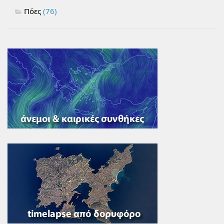
Πόες
(76)