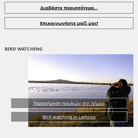
Διαβάστε περισσότερα...
Επικοινωνήστε μαζί μας!
BIRD WATCHING
Παρατήρηση πουλιών στη Λήμνο
Bird watching in Lemnos