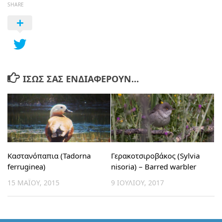
SHARE
ΊΣΩΣ ΣΑΣ ΕΝΔΙΑΦΈΡΟΥΝ…
Καστανόπαπια (Tadorna
Γερακοτσιροβάκος (Sylvia
ferruginea)
nisoria) – Barred warbler
15 ΜΑΪ́ΟΥ, 2015
9 ΙΟΥΛΊΟΥ, 2017