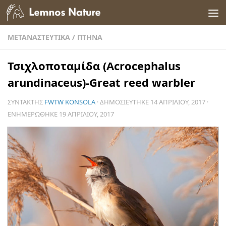
Skip to content
ΜΕΤΑΝΑΣΤΕΥΤΙΚΆ
/
ΠΤΗΝΆ
Τσιχλοποταμίδα (Acrocephalus
arundinaceus)-Great reed warbler
ΣΥΝΤΆΚΤΗΣ
FWTW KONSOLA
· ΔΗΜΟΣΙΕΎΤΗΚΕ
14 ΑΠΡΙΛΊΟΥ, 2017
·
ΕΝΗΜΕΡΏΘΗΚΕ
19 ΑΠΡΙΛΊΟΥ, 2017