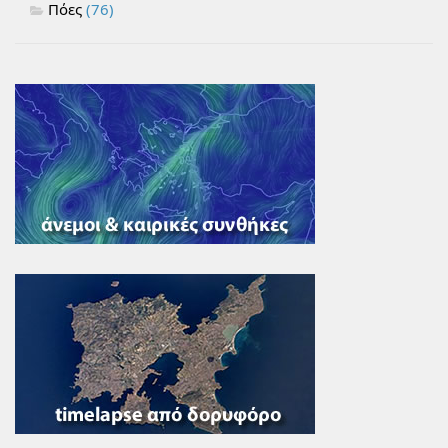
Πόες
(76)