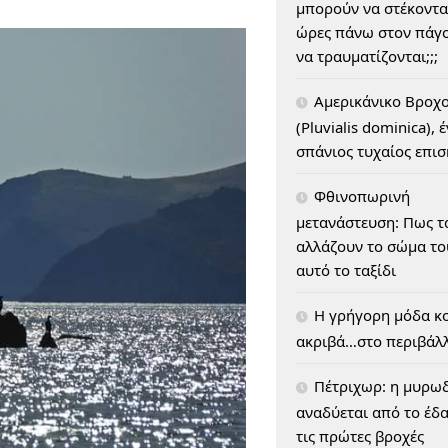
μπορούν να στέκοντα
ώρες πάνω στον πάγο
να τραυματίζονται;;;
Αμερικάνικο Βροχ
(Pluvialis dominica), 
σπάνιος τυχαίος επι
Φθινοπωρινή
μετανάστευση: Πως τ
αλλάζουν το σώμα του
αυτό το ταξίδι
H γρήγορη μόδα κο
ακριβά…στο περιβάλ
Πέτριχωρ: η μυρω
αναδύεται από το έδ
τις πρώτες βροχές