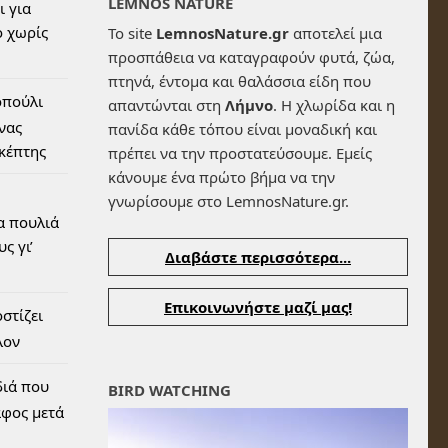
LEMNOS NATURE
ι για
 χωρίς
Το site
LemnosNature.gr
αποτελεί μια
προσπάθεια να καταγραφούν φυτά, ζώα,
πτηνά, έντομα και θαλάσσια είδη που
οπούλι
απαντώνται στη
Λήμνο
. Η χλωρίδα και η
ένας
πανίδα κάθε τόπου είναι μοναδική και
σκέπτης
πρέπει να την προστατεύσουμε. Εμείς
κάνουμε ένα πρώτο βήμα να την
γνωρίσουμε στο LemnosNature.gr.
α πουλιά
ς γι’
Διαβάστε περισσότερα...
Επικοινωνήστε μαζί μας!
στίζει
λον
διά που
BIRD WATCHING
αφος μετά