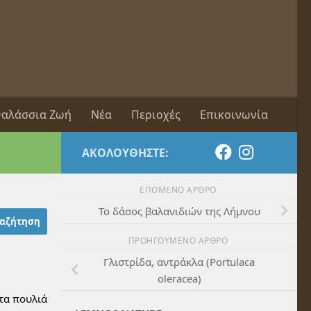
αλάσσια Ζωή
Νέα
Περιοχές
Επικοινωνία
ΑΚΟΛΟΥΘΉΣΤΕ:
ΕΠΌΜΕΝΟ ΆΡΘΡΟ
Το δάσος βαλανιδιών της Λήμνου
ΠΡΟΗΓΟΎΜΕΝΟ ΆΡΘΡΟ
Γλιστρίδα, αντράκλα (Portulaca
oleracea)
 τα πουλιά