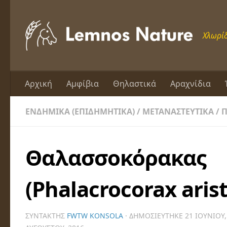
Skip to content
Χλωρίδ
Αρχική
Αμφίβια
Θηλαστικά
Αραχνίδια
ΕΝΔΗΜΙΚΆ (ΕΠΙΔΗΜΗΤΙΚΆ)
/
ΜΕΤΑΝΑΣΤΕΥΤΙΚΆ
/
Θαλασσοκόρακας
(Phalacrocorax arist
ΣΥΝΤΆΚΤΗΣ
FWTW KONSOLA
· ΔΗΜΟΣΙΕΎΤΗΚΕ
21 ΙΟΥΝΊΟΥ,