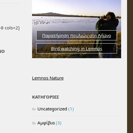
8 cols=2]
Παρατήρηση πουλιών στη Λήμνο
Bird watching in Lemnos
ΝΟ
Lemnos Nature
ΚΑΤΗΓΟΡΙΕΣ
Uncategorized
(1)
Αμφίβια
(3)