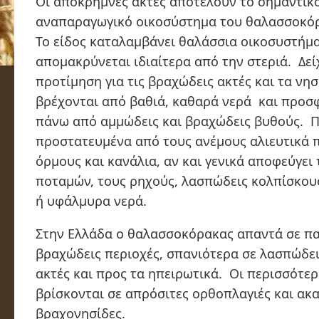
Οι απόκρημνες ακτές αποτελούν το σημαντικ
αναπαραγωγικό οικοσύστημα του θαλασσοκό
Το είδος καταλαμβάνει
θαλάσσια οικοσυστήμ
απομακρύνεται ιδιαίτερα από την στεριά. Δεί
προτίμηση για τις
βραχώδεις ακτές
και τα νη
βρέχονται από βαθιά, καθαρά νερά και προ
πάνω από αμμώδεις και βραχώδεις βυθούς. Π
προστατευμένα από τους ανέμους αλιευτικά 
όρμους και κανάλια, αν και γενικά αποφεύγει 
ποταμών, τους ρηχούς, λασπώδεις κολπίσκου
ή υφάλμυρα νερά.
Στην Ελλάδα ο θαλασσοκόρακας απαντά σε πα
βραχώδεις περιοχές, σπανιότερα σε λασπώδει
ακτές και προς τα ηπειρωτικά. Οι περισσότερ
βρίσκονται σε
απρόσιτες ορθοπλαγιές και ακα
βραχονησίδες
.