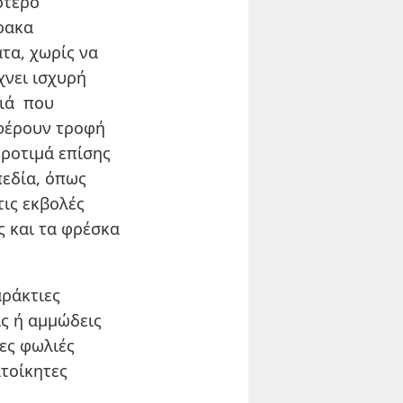
ότερο
ρακα
ατα
, χωρίς να
χνει ισχυρή
σιά που
σφέρουν τροφή
ροτιμά επίσης
πεδία, όπως
τις εκβολές
ς και τα φρέσκα
ράκτιες
ς ή αμμώδεις
ες φωλιές
τοίκητες