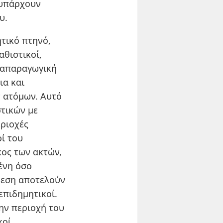
 υπάρχουν
υ.
τικό πτηνό,
αθιστικοί,
αναπαραγωγική
ια και
ν ατόμων. Αυτό
στικών με
εριοχές
ί του
ος των ακτών,
μένη όσο
ρεση αποτελούν
επιδημητικοί.
ην περιοχή του
κοί