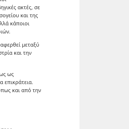
ηγικές ακτές, σε
σογείου και της
αλλά κάποιοι
ιών.
ναφερθεί μεταξύ
στρία και την
ως ως
α επικράτεια.
όπως και από την