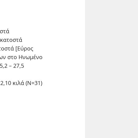
οστά
 εκατοστά
τοστά [Εύρος
μων στο Ηνωμένο
,2 – 27,5
 2,10 κιλά (Ν=31)