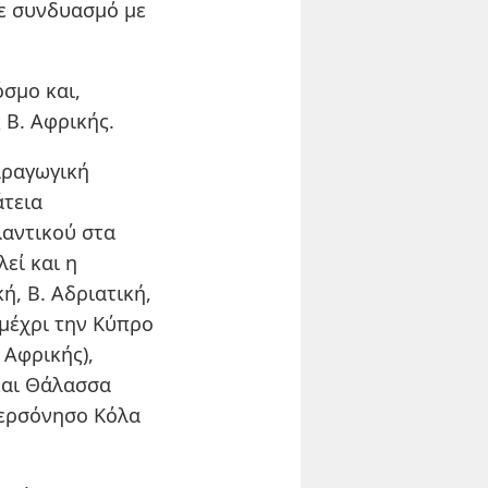
σε συνδυασμό με
σμο και,
 Β. Αφρικής.
αραγωγική
άτεια
λαντικού στα
λεί και η
ή, Β. Αδριατική,
 μέχρι την Κύπρο
 Αφρικής),
και Θάλασσα
χερσόνησο Κόλα