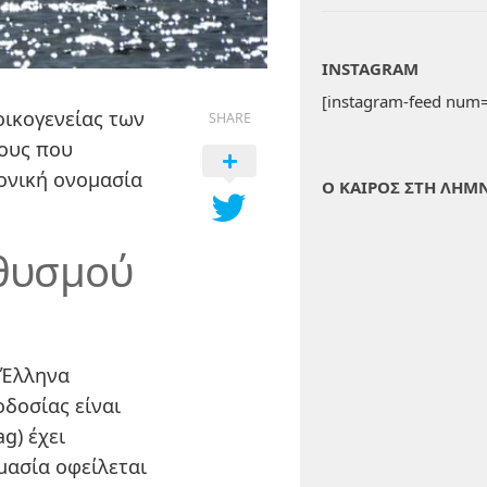
INSTAGRAM
[instagram-feed num=
οικογενείας των
SHARE
ους που
ονική ονομασία
Ο ΚΑΙΡΟΣ ΣΤΗ ΛΗΜ
θυσμού
 Έλληνα
δοσίας είναι
ag
) έχει
μασία οφείλεται