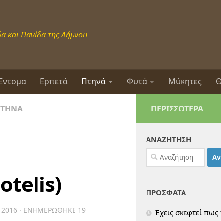
α και Πανίδα της Λήμνου
Έντομα
Ερπετά
Πτηνά
Φυτά
Μύκητες
Θ
ΠΤΗΝΆ
ΠΕΡΙΣΣΌΤΕΡΑ
ΑΝΑΖΗΤΗΣΗ
Αναζήτηση
για:
otelis)
ΠΡΟΣΦΑΤΑ
 2016
· ΕΝΗΜΕΡΏΘΗΚΕ
19
Έχεις σκεφτεί πως