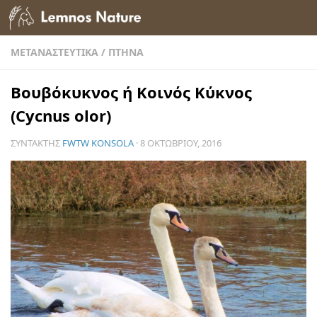
Skip to content
ΜΕΤΑΝΑΣΤΕΥΤΙΚΆ
/
ΠΤΗΝΆ
Βουβόκυκνος ή Κοινός Κύκνος
(Cycnus olor)
ΣΥΝΤΆΚΤΗΣ
FWTW KONSOLA
·
8 ΟΚΤΩΒΡΊΟΥ, 2016