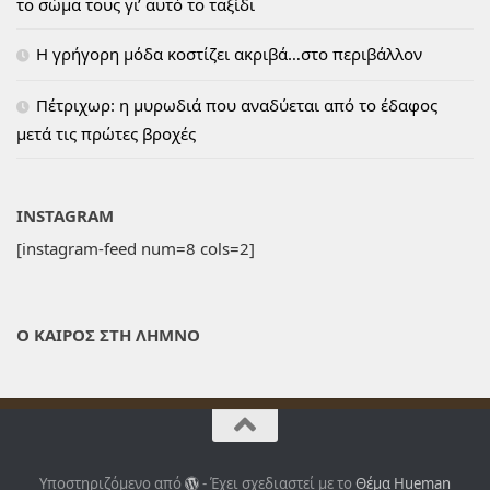
το σώμα τους γι’ αυτό το ταξίδι
H γρήγορη μόδα κοστίζει ακριβά…στο περιβάλλον
Πέτριχωρ: η μυρωδιά που αναδύεται από το έδαφος
μετά τις πρώτες βροχές
INSTAGRAM
[instagram-feed num=8 cols=2]
Ο ΚΑΙΡΟΣ ΣΤΗ ΛΗΜΝΟ
Υποστηριζόμενο από
- Έχει σχεδιαστεί με το
Θέμα Ηueman