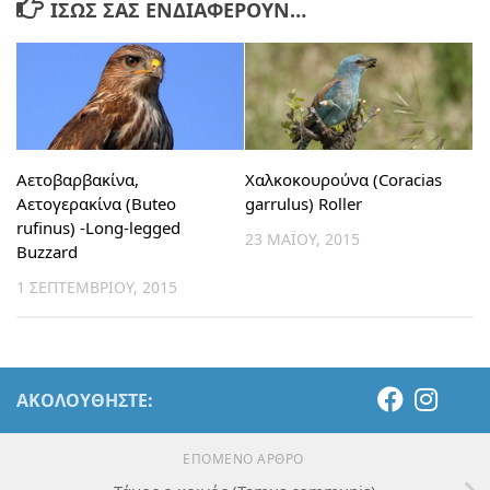
ΊΣΩΣ ΣΑΣ ΕΝΔΙΑΦΈΡΟΥΝ…
Αετοβαρβακίνα,
Χαλκοκουρούνα (Coracias
Αετογερακίνα (Buteo
garrulus) Roller
rufinus) -Long-legged
23 ΜΑΪ́ΟΥ, 2015
Buzzard
1 ΣΕΠΤΕΜΒΡΊΟΥ, 2015
ΑΚΟΛΟΥΘΉΣΤΕ:
ΕΠΌΜΕΝΟ ΆΡΘΡΟ