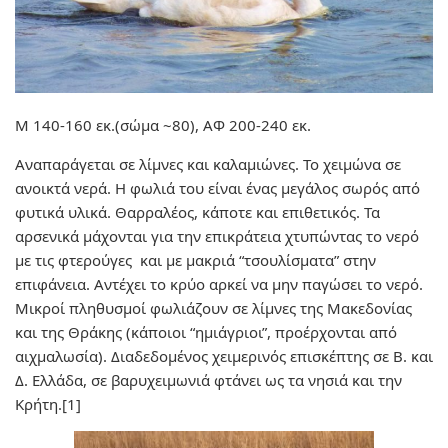
Μ 140-160 εκ.(σώμα ~80), ΑΦ 200-240 εκ.
Αναπαράγεται σε λίμνες και καλαμιώνες. Το χειμώνα σε
ανοικτά νερά. Η φωλιά του είναι ένας μεγάλος σωρός από
φυτικά υλικά. Θαρραλέος, κάποτε και επιθετικός. Τα
αρσενικά μάχονται για την επικράτεια χτυπώντας το νερό
με τις φτερούγες και με μακριά “τσουλίσματα” στην
επιφάνεια. Αντέχει το κρύο αρκεί να μην παγώσει το νερό.
Μικροί πληθυσμοί φωλιάζουν σε λίμνες της Μακεδονίας
και της Θράκης (κάποιοι “ημιάγριοι”, προέρχονται από
αιχμαλωσία). Διαδεδομένος χειμερινός επισκέπτης σε Β. και
Δ. Ελλάδα, σε βαρυχειμωνιά φτάνει ως τα νησιά και την
Κρήτη.[1]