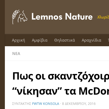
Skip to content
Χλωρίδ
Αρχική
Αμφίβια
Θηλαστικά
Αραχνίδια
ΝΈΑ
Πως οι σκαντζόχοιρ
“νίκησαν” τα McDon
ΣΥΝΤΆΚΤΗΣ
FWTW KONSOLA
·
8 ΔΕΚΕΜΒΡΊΟΥ, 2016