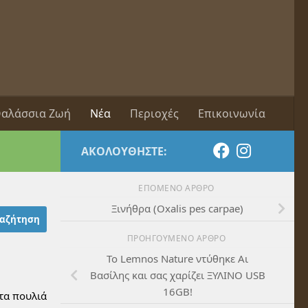
αλάσσια Ζωή
Νέα
Περιοχές
Επικοινωνία
ΑΚΟΛΟΥΘΉΣΤΕ:
ΕΠΌΜΕΝΟ ΆΡΘΡΟ
Ξινήθρα (Oxalis pes carpae)
ΠΡΟΗΓΟΎΜΕΝΟ ΆΡΘΡΟ
To Lemnos Nature ντύθηκε Αι
Βασίλης και σας χαρίζει ΞΥΛΙΝΟ USB
16GB!
 τα πουλιά