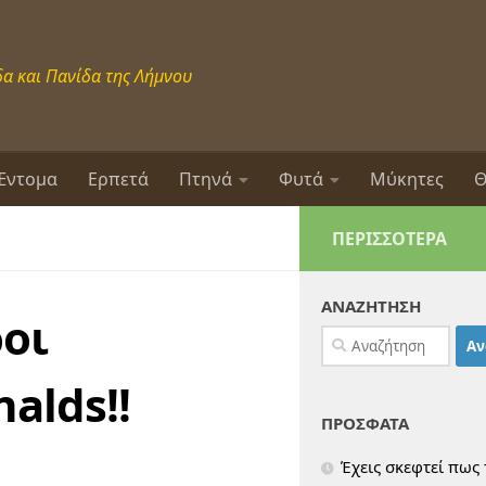
α και Πανίδα της Λήμνου
Έντομα
Ερπετά
Πτηνά
Φυτά
Μύκητες
Θ
ΠΕΡΙΣΣΌΤΕΡΑ
ΑΝΑΖΗΤΗΣΗ
οι
Αναζήτηση
για:
alds!!
ΠΡΟΣΦΑΤΑ
Έχεις σκεφτεί πως