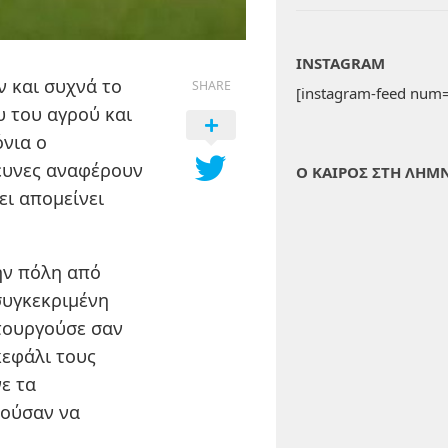
INSTAGRAM
ν και συχνά το
SHARE
[instagram-feed num=
υ του αγρού και
όνια ο
ρευνες αναφέρουν
Ο ΚΑΙΡΟΣ ΣΤΗ ΛΗΜ
χει απομείνει
ην πόλη από
συγκεκριμένη
τουργούσε σαν
κεφάλι τους
ε τα
ρούσαν να