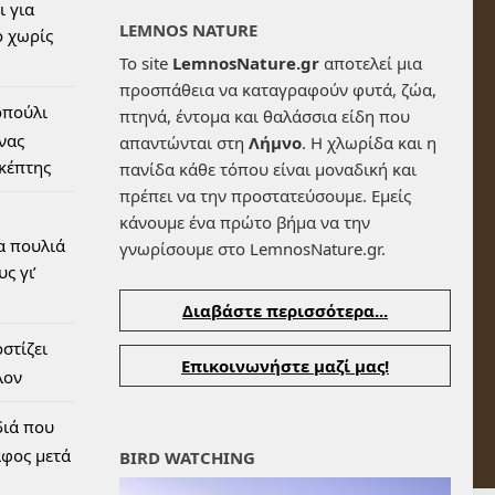
ι για
LEMNOS NATURE
 χωρίς
Το site
LemnosNature.gr
αποτελεί μια
προσπάθεια να καταγραφούν φυτά, ζώα,
οπούλι
πτηνά, έντομα και θαλάσσια είδη που
ένας
απαντώνται στη
Λήμνο
. Η χλωρίδα και η
σκέπτης
πανίδα κάθε τόπου είναι μοναδική και
πρέπει να την προστατεύσουμε. Εμείς
κάνουμε ένα πρώτο βήμα να την
α πουλιά
γνωρίσουμε στο LemnosNature.gr.
ς γι’
Διαβάστε περισσότερα...
στίζει
Επικοινωνήστε μαζί μας!
λον
διά που
αφος μετά
BIRD WATCHING