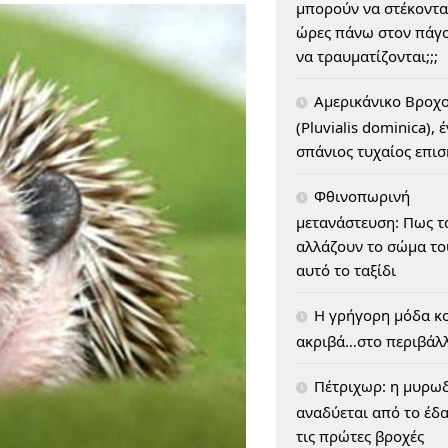
μπορούν να στέκοντα
ώρες πάνω στον πάγο
να τραυματίζονται;;;
Αμερικάνικο Βροχ
(Pluvialis dominica), 
σπάνιος τυχαίος επι
Φθινοπωρινή
μετανάστευση: Πως τ
αλλάζουν το σώμα του
αυτό το ταξίδι
H γρήγορη μόδα κο
ακριβά…στο περιβάλ
Πέτριχωρ: η μυρω
αναδύεται από το έδ
τις πρώτες βροχές