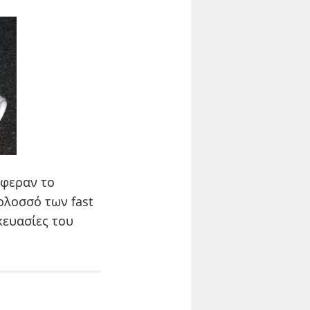
έφεραν το
ολοσσό των fast
κευασίες του