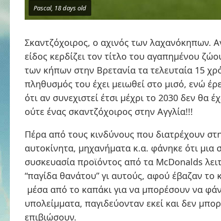
Pascal, 18 days old
Σκαντζόχοιρος, ο αχινός των λαχανόκηπων. Α
είδος κερδίζει τον τίτλο του αγαπημένου ζώο
των κήπων στην Βρετανία τα τελευταία 15 χρ
πληθυσμός του έχει μειωθεί στο μισό, ενώ έ
ότι αν συνεχιστεί έτσι μέχρι το 2030 δεν θα έ
ούτε ένας σκαντζόχοιρος στην Αγγλία!!!
Πέρα από τους κινδύνους που διατρέχουν στ
αυτοκίνητα, μηχανήματα κ.α. φάνηκε ότι μια 
συσκευασία προϊόντος από τα McDonalds λει
“παγίδα θανάτου” γι αυτούς, αφού έβαζαν το 
μέσα από το καπάκι για να μπορέσουν να φάν
υπολείμματα, παγιδεύονταν εκεί και δεν μπο
επιβιώσουν.