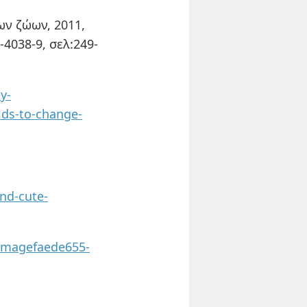
των ζώων, 2011,
-4038-9, σελ:249-
y-
ds-to-change-
nd-cute-
imagefaede655-
]