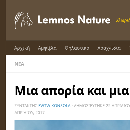
Skip to content
Χλωρίδ
Αρχική
Αμφίβια
Θηλαστικά
Αραχνίδια
ΝΈΑ
Μια απορία και μι
ΣΥΝΤΆΚΤΗΣ
FWTW KONSOLA
· ΔΗΜΟΣΙΕΎΤΗΚΕ
25 ΑΠΡΙΛΊΟΥ
ΑΠΡΙΛΊΟΥ, 2017