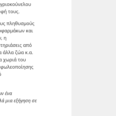
αγριοκούνελου
οφή τους.
ους πληθυσμούς
τοφαρμάκων και
, η
ητηριάσεις από
 άλλα ζώα κ.α.
τα χωριά του
ς φωλεοποίησης
ό
υν ένα
λά μια εξήγηση σε