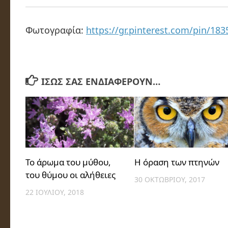
Φωτογραφία:
https://gr.pinterest.com/pin/18
ΊΣΩΣ ΣΑΣ ΕΝΔΙΑΦΈΡΟΥΝ…
Το άρωμα του μύθου,
H όραση των πτηνών
του θύμου οι αλήθειες
30 ΟΚΤΩΒΡΊΟΥ, 2017
22 ΙΟΥΛΊΟΥ, 2018