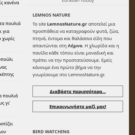
ίς κανένα
LEMNOS NATURE
 τα πουλιά
Το site
LemnosNature.gr
αποτελεί μια
ι για
προσπάθεια να καταγραφούν φυτά, ζώα,
 χωρίς
πτηνά, έντομα και θαλάσσια είδη που
απαντώνται στη
Λήμνο
. Η χλωρίδα και η
πανίδα κάθε τόπου είναι μοναδική και
οπούλι
πρέπει να την προστατεύσουμε. Εμείς
ένας
κάνουμε ένα πρώτο βήμα να την
σκέπτης
γνωρίσουμε στο LemnosNature.gr.
Διαβάστε περισσότερα...
α πουλιά
ς γι’
Επικοινωνήστε μαζί μας!
στίζει
λον
BIRD WATCHING