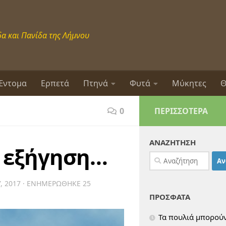
α και Πανίδα της Λήμνου
Έντομα
Ερπετά
Πτηνά
Φυτά
Μύκητες
Θ
0
ΠΕΡΙΣΣΌΤΕΡΑ
ΑΝΑΖΗΤΗΣΗ
α εξήγηση…
Αναζήτηση
για:
, 2017
· ΕΝΗΜΕΡΏΘΗΚΕ
25
ΠΡΟΣΦΑΤΑ
Τα πουλιά μπορούν