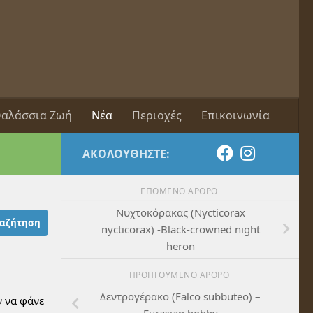
αλάσσια Ζωή
Νέα
Περιοχές
Επικοινωνία
ΑΚΟΛΟΥΘΉΣΤΕ:
ΕΠΌΜΕΝΟ ΆΡΘΡΟ
Νυχτοκόρακας (Nycticorax
nycticorax) -Black-crowned night
heron
ΠΡΟΗΓΟΎΜΕΝΟ ΆΡΘΡΟ
Δεντρογέρακο (Falco subbuteo) –
 να φάνε
Eurasian hobby