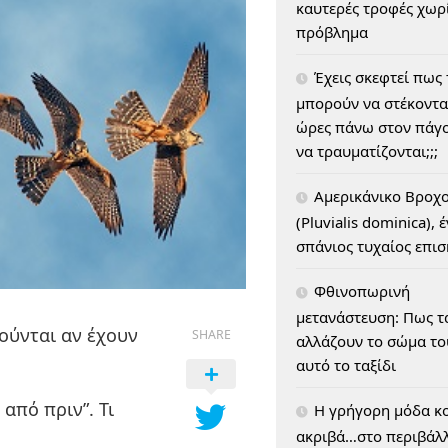
καυτερές τροφές χωρ
πρόβλημα
Έχεις σκεφτεί πως
μπορούν να στέκοντα
ώρες πάνω στον πάγο
να τραυματίζονται;;;
Αμερικάνικο Βροχ
(Pluvialis dominica), 
σπάνιος τυχαίος επι
Φθινοπωρινή
μετανάστευση: Πως τ
ούνται αν έχουν
SHARE
αλλάζουν το σώμα του
αυτό το ταξίδι
 από πριν”. Τι
H γρήγορη μόδα κο
ακριβά…στο περιβάλ