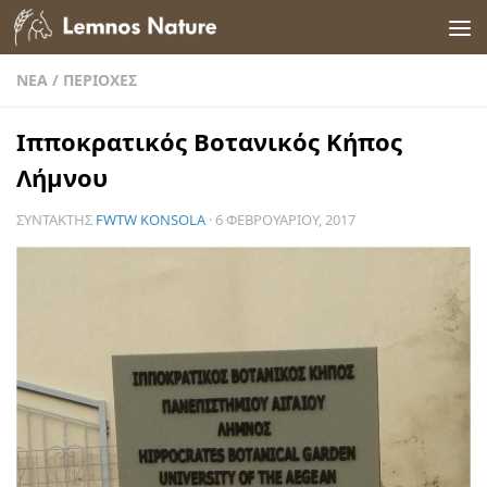
Skip to content
ΝΈΑ
/
ΠΕΡΙΟΧΈΣ
Ιπποκρατικός Βοτανικός Κήπος
Λήμνου
ΣΥΝΤΆΚΤΗΣ
FWTW KONSOLA
·
6 ΦΕΒΡΟΥΑΡΊΟΥ, 2017