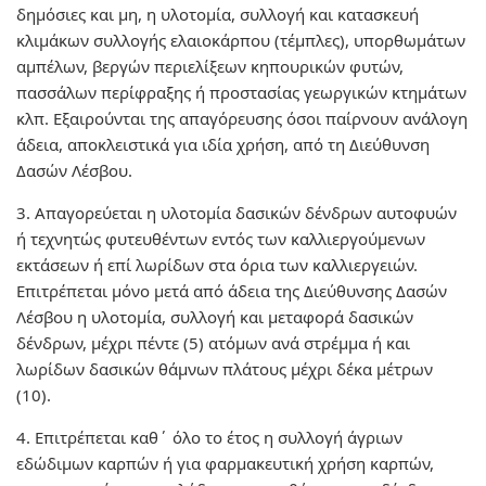
δημόσιες και μη, η υλοτομία, συλλογή και κατασκευή
κλιμάκων συλλογής ελαιοκάρπου (τέμπλες), υπορθωμάτων
αμπέλων, βεργών περιελίξεων κηπουρικών φυτών,
πασσάλων περίφραξης ή προστασίας γεωργικών κτημάτων
κλπ. Εξαιρούνται της απαγόρευσης όσοι παίρνουν ανάλογη
άδεια, αποκλειστικά για ιδία χρήση, από τη Διεύθυνση
Δασών Λέσβου.
3. Απαγορεύεται η υλοτομία δασικών δένδρων αυτοφυών
ή τεχνητώς φυτευθέντων εντός των καλλιεργούμενων
εκτάσεων ή επί λωρίδων στα όρια των καλλιεργειών.
Επιτρέπεται μόνο μετά από άδεια της Διεύθυνσης Δασών
Λέσβου η υλοτομία, συλλογή και μεταφορά δασικών
δένδρων, μέχρι πέντε (5) ατόμων ανά στρέμμα ή και
λωρίδων δασικών θάμνων πλάτους μέχρι δέκα μέτρων
(10).
4. Επιτρέπεται καθ΄ όλο το έτος η συλλογή άγριων
εδώδιμων καρπών ή για φαρμακευτική χρήση καρπών,