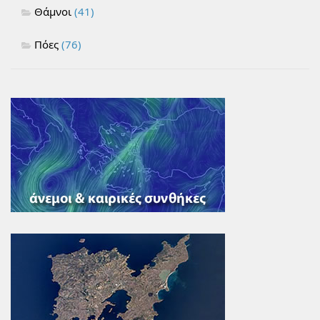
Θάμνοι
(41)
Πόες
(76)