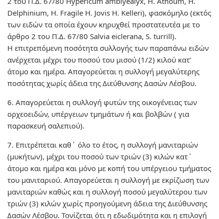
2 του Π.Δ. 67/80 Hypericum amblyealyx, H. Athoum, H.
Delphinium, H. Fragile H. Jovis H. Kelleri), φασκόμηλο (εκτός
των ειδών τα οποία έχουν κηρυχθεί προστατευτέα με το
άρθρο 2 του Π.Δ. 67/80 Salvia eiclerana, S. turrill).
Η επιτρεπόμενη ποσότητα συλλογής των παραπάνω ειδών
ανέρχεται μέχρι του ποσού του μισού (1/2) κιλού κατ’
άτομο και ημέρα. Απαγορεύεται η συλλογή μεγαλύτερης
ποσότητας χωρίς άδεια της Διεύθυνσης Δασών Λέσβου.
6. Απαγορεύεται η συλλογή φυτών της οικογένειας των
ορχεοειδών, υπέργειων τμημάτων ή και βολβών ( για
παρασκευή σαλεπιού).
7. Επιτρέπεται καθ΄ όλο το έτος, η συλλογή μανιταριών
(μυκήτων), μέχρι του ποσού των τριών (3) κιλών κατ΄
άτομο και ημέρα και μόνο με κοπή του υπέργειου τμήματος
του μανιταριού. Απαγορεύεται η συλλογή με εκρίζωση των
μανιταριών καθώς και η συλλογή ποσού μεγαλύτερου των
τριών (3) κιλών χωρίς προηγούμενη άδεια της Διεύθυνσης
Δασών Λέσβου. Τονίζεται ότι η εδωδιμότητα και η επιλογή