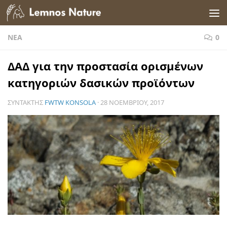
Skip to content
ΝΈΑ
0
ΔΑΔ για την προστασία ορισμένων
κατηγοριών δασικών προϊόντων
ΣΥΝΤΆΚΤΗΣ
FWTW KONSOLA
·
28 ΝΟΕΜΒΡΊΟΥ, 2017