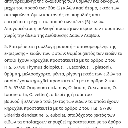
απαγορευμένης της κλάδευσης των θάμνων και δένδρων,
μέχρι του ποσού των δύο (2) κιλών κατ’ άτομο, εκτός των
αυτοφυών ατόμων καστανιάς και καρυδιάς που
επιτρέπεται μέχρι του ποσού των πέντε (5) κιλών.
Απαγορεύεται η συλλογή ποσοτήτων πέραν των παραπάνω
χωρίς την άδεια της Διεύθυνσης Δασών Λέσβου.
5. Επιτρέπεται η συλλογή με κοπή – απαγορευμένης της
εκρίζωσης – ειδών των φυτών: θυμάρι (εκτός των ειδών τα
οποία έχουν κηρυχθεί προστατευτέα με το άρθρο 2 του
Π.Δ. 67/80 Thymus dolopicus, T. Laconicus, T. plasoni),
θρύμπη, μελισσόχορτο, μέντα, ρίγανη (εκτός των ειδών τα
οποία έχουν κηρυχθεί προστατευτέα με το άρθρο 2 του
Π.Δ. 67/80 Origanum dictamus, O. lirium, O. scabrum, O.
tournefortii, O. vetteri), σιδερίτης ή τσάι του
βουνού ή ελληνικό τσάι (εκτός των ειδών τα οποία έχουν
κηρυχθεί προστατευτέα με το άρθρο 2 του Π.Δ. 67/80
Sideritis clandestine, S. euboia), σπαθόχορτο (εκτός των
ειδών τα οποίαέχουν κηρυχθεί προστατευτέα με το άρθρο