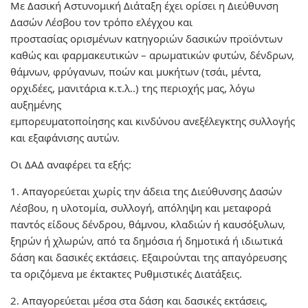
Με Δασική Αστυνομική Διάταξη έχει ορίσει η Διεύθυνση
Δασών Λέσβου τον τρόπο ελέγχου και
προστασίας ορισμένων κατηγοριών δασικών προϊόντων
καθώς και φαρμακευτικών – αρωματικών φυτών, δένδρων,
θάμνων, φρύγανων, ποών και μυκήτων (τσάι, μέντα,
ορχιδέες, μανιτάρια κ.τ.λ..) της περιοχής μας, λόγω
αυξημένης
εμπορευματοποίησης και κινδύνου ανεξέλεγκτης συλλογής
και εξαφάνισης αυτών.
Οι ΔΑΔ αναφέρει τα εξής:
1. Απαγορεύεται χωρίς την άδεια της Διεύθυνσης Δασών
Λέσβου, η υλοτομία, συλλογή, απόληψη και μεταφορά
παντός είδους δένδρου, θάμνου, κλαδιών ή καυσόξυλων,
ξηρών ή χλωρών, από τα δημόσια ή δημοτικά ή ιδιωτικά
δάση και δασικές εκτάσεις. Εξαιρούνται της απαγόρευσης
τα οριζόμενα με έκτακτες Ρυθμιστικές Διατάξεις.
2. Απαγορεύεται μέσα στα δάση και δασικές εκτάσεις,