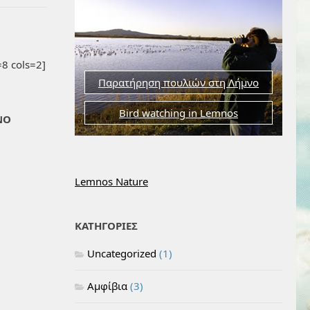
8 cols=2]
Παρατήρηση πουλιών στη Λήμνο
Bird watching in Lemnos
ΝΟ
Lemnos Nature
ΚΑΤΗΓΟΡΙΕΣ
Uncategorized
(1)
Αμφίβια
(3)