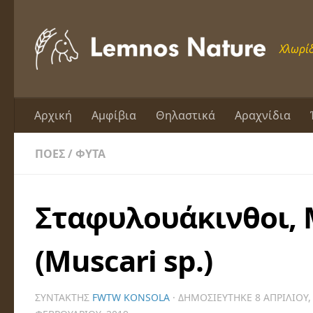
Skip to content
Χλωρίδ
Αρχική
Αμφίβια
Θηλαστικά
Αραχνίδια
ΠΌΕΣ
/
ΦΥΤΆ
Σταφυλουάκινθοι,
(Muscari sp.)
ΣΥΝΤΆΚΤΗΣ
FWTW KONSOLA
· ΔΗΜΟΣΙΕΎΤΗΚΕ
8 ΑΠΡΙΛΊΟΥ,