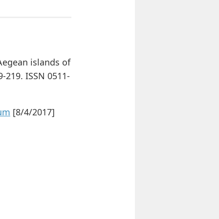
 Aegean islands of
9-219. ISSN 0511-
tum
[8/4/2017]