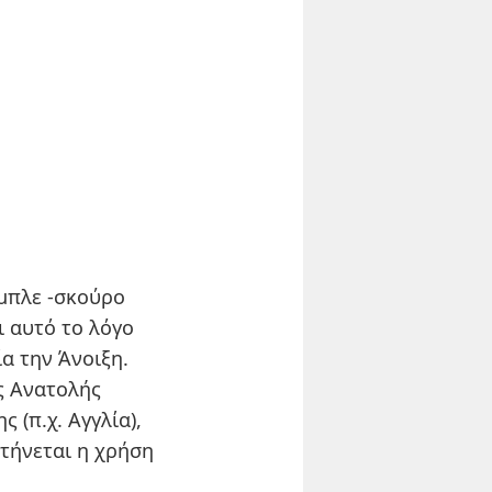
 μπλε -σκούρο
ι αυτό το λόγο
α την Άνοιξη.
ς Ανατολής
 (π.χ. Αγγλία),
στήνεται η χρήση