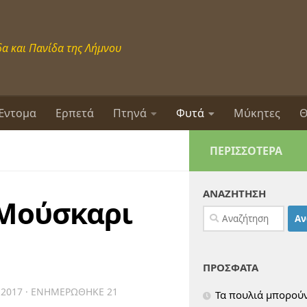
α και Πανίδα της Λήμνου
Έντομα
Ερπετά
Πτηνά
Φυτά
Μύκητες
Θ
ΠΕΡΙΣΣΌΤΕΡΑ
ΑΝΑΖΗΤΗΣΗ
 Μούσκαρι
Αναζήτηση
για:
ΠΡΟΣΦΑΤΑ
 2017
· ΕΝΗΜΕΡΏΘΗΚΕ
21
Τα πουλιά μπορούν