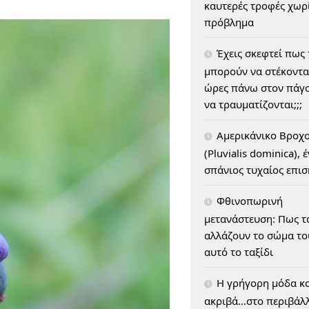
καυτερές τροφές χωρ
πρόβλημα
Έχεις σκεφτεί πως
μπορούν να στέκοντα
ώρες πάνω στον πάγο
να τραυματίζονται;;;
Αμερικάνικο Βροχ
(Pluvialis dominica), 
σπάνιος τυχαίος επι
Φθινοπωρινή
μετανάστευση: Πως τ
αλλάζουν το σώμα του
αυτό το ταξίδι
H γρήγορη μόδα κο
ακριβά…στο περιβάλ