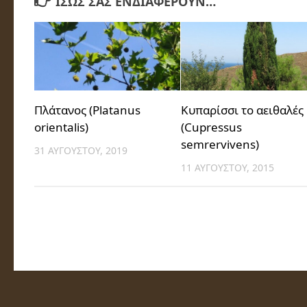
ΊΣΩΣ ΣΑΣ ΕΝΔΙΑΦΈΡΟΥΝ…
Πλάτανος (Platanus
Κυπαρίσσι το αειθαλές
orientalis)
(Cupressus
semrervivens)
31 ΑΥΓΟΎΣΤΟΥ, 2019
11 ΑΥΓΟΎΣΤΟΥ, 2015