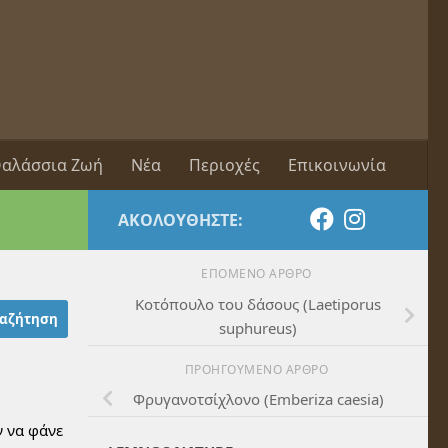
αλάσσια Ζωή
Νέα
Περιοχές
Επικοινωνία
ΑΚΟΛΟΥΘΉΣΤΕ:
ΕΠΌΜΕΝΟ ΆΡΘΡΟ
Koτόπουλο του δάσους (Laetiporus
suphureus)
ΠΡΟΗΓΟΎΜΕΝΟ ΆΡΘΡΟ
Φρυγανοτσίχλονο (Emberiza caesia)
 να φάνε