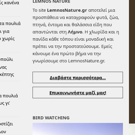
LEMNOS NATURE
ίς κανένα
Το site
LemnosNature.gr
αποτελεί μια
προσπάθεια να καταγραφούν φυτά, ζώα,
 τα πουλιά
πτηνά, έντομα και θαλάσσια είδη που
ι για
απαντώνται στη
Λήμνο
. Η χλωρίδα και η
 χωρίς
πανίδα κάθε τόπου είναι μοναδική και
πρέπει να την προστατεύσουμε. Εμείς
κάνουμε ένα πρώτο βήμα να την
οπούλι
γνωρίσουμε στο LemnosNature.gr.
ένας
σκέπτης
Διαβάστε περισσότερα...
Επικοινωνήστε μαζί μας!
α πουλιά
ς γι’
BIRD WATCHING
στίζει
λον