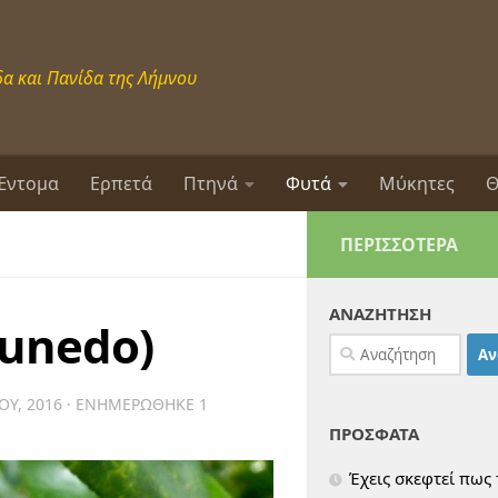
α και Πανίδα της Λήμνου
Έντομα
Ερπετά
Πτηνά
Φυτά
Μύκητες
Θ
ΠΕΡΙΣΣΌΤΕΡΑ
ΑΝΑΖΗΤΗΣΗ
 unedo)
Αναζήτηση
για:
ΟΥ, 2016
· ΕΝΗΜΕΡΏΘΗΚΕ
1
ΠΡΟΣΦΑΤΑ
Έχεις σκεφτεί πως