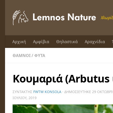
Skip to content
Χλωρίδ
Αρχική
Αμφίβια
Θηλαστικά
Αραχνίδια
ΘΆΜΝΟΙ
/
ΦΥΤΆ
Κουμαριά (Arbutus
ΣΥΝΤΆΚΤΗΣ
FWTW KONSOLA
· ΔΗΜΟΣΙΕΎΤΗΚΕ
29 ΟΚΤΩΒΡΊ
ΙΟΥΛΊΟΥ, 2019