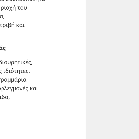
εριοχή του
α,
τριβή και
άς
διουρητικές,
 ιδιότητες.
γραμμάρια
 φλεγμονές και
ιδα,