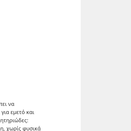
πει να
για εμετό και
λητηριώδες:
η, χωρίς φυσικά