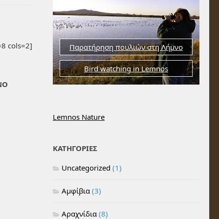
8 cols=2]
Παρατήρηση πουλιών στη Λήμνο
Bird watching in Lemnos
ΝΟ
Lemnos Nature
ΚΑΤΗΓΟΡΙΕΣ
Uncategorized
(1)
Αμφίβια
(3)
Αραχνίδια
(8)