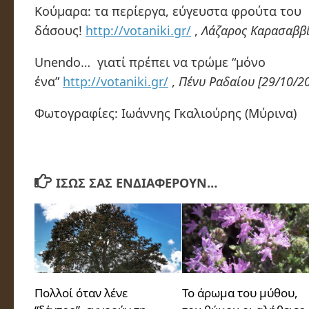
Κούμαρα: τα περίεργα, εύγευστα φρούτα του
δάσους!
http://votaniki.gr/
,
Λάζαρος Καρασαββί
Unendo… γιατί πρέπει να τρώμε “μόνο
ένα”
http://votaniki.gr/
,
Πένυ Ραδαίου [29/10/2
Φωτογραφίες: Ιωάννης Γκαλιούρης (Μύρινα)
ΊΣΩΣ ΣΑΣ ΕΝΔΙΑΦΈΡΟΥΝ…
Πολλοί όταν λένε
Το άρωμα του μύθου,