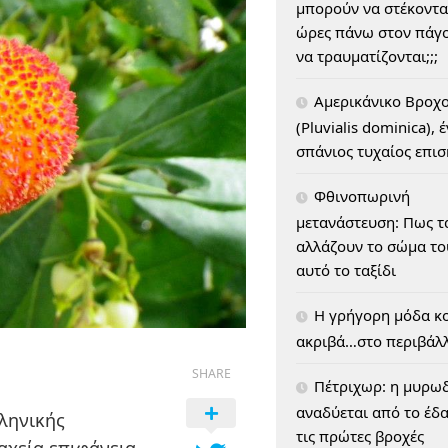
μπορούν να στέκοντα
ώρες πάνω στον πάγο
να τραυματίζονται;;;
Αμερικάνικο Βροχ
(Pluvialis dominica), 
σπάνιος τυχαίος επι
Φθινοπωρινή
μετανάστευση: Πως τ
αλλάζουν το σώμα του
αυτό το ταξίδι
H γρήγορη μόδα κο
ακριβά…στο περιβάλ
SHARE
Πέτριχωρ: η μυρω
αναδύεται από το έδ
λληνικής
τις πρώτες βροχές