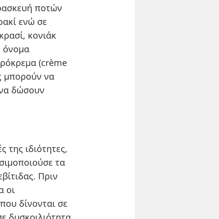
αρασκευή ποτών
ρακί ενώ σε
κρασί, κονιάκ
ο όνομα
αρόκρεμα (crème
ης μπορούν να
 να δώσουν
ς της ιδιότητες,
ησιμοποιούσε τα
βίτιδας. Πριν
α οι
που δίνονται σε
σε δυσκοιλιότητα