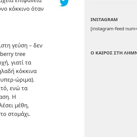
ραχεία επιφάνεια
ονο κόκκινο όταν
INSTAGRAM
[instagram-feed num=
ιστη γεύση – δεν
Ο ΚΑΙΡΟΣ ΣΤΗ ΛΗΜ
berry tree
χή, γιατί τα
ηλαδή κόκκινα
 υπερ-ώριμα).
τό, ενώ τα
αση. Η
έσει μέθη,
το στομάχι.