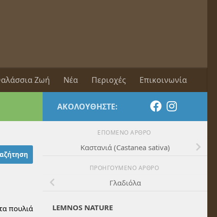
αλάσσια Ζωή
Νέα
Περιοχές
Επικοινωνία
ΑΚΟΛΟΥΘΉΣΤΕ:
ΕΠΌΜΕΝΟ ΆΡΘΡΟ
Καστανιά (Castanea sativa)
ΠΡΟΗΓΟΎΜΕΝΟ ΆΡΘΡΟ
Γλαδιόλα
LEMNOS NATURE
 τα πουλιά