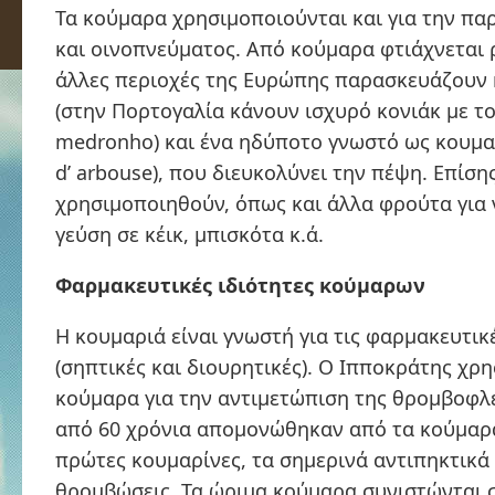
Τα κούμαρα χρησιμοποιούνται και για την π
και οινοπνεύματος. Από κούμαρα φτιάχνεται 
άλλες περιοχές της Ευρώπης παρασκευάζουν 
(στην Πορτογαλία κάνουν ισχυρό κονιάκ με τ
medronho) και ένα ηδύποτο γνωστό ως κουμ
d’ arbouse), που διευκολύνει την πέψη. Επίσ
χρησιμοποιηθούν, όπως και άλλα φρούτα για
γεύση σε κέικ, μπισκότα κ.ά.
Φαρμακευτικές ιδιότητες κούμαρων
Η κουμαριά είναι γνωστή για τις φαρμακευτικέ
(σηπτικές και διουρητικές). Ο Ιπποκράτης χρ
κούμαρα για την αντιμετώπιση της θρομβοφλε
από 60 χρόνια απομονώθηκαν από τα κούμαρ
πρώτες κουμαρίνες, τα σημερινά αντιπηκτικά 
θρομβώσεις. Τα ώριμα κούμαρα συνιστώνται 