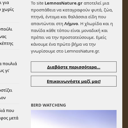
ι για
Το site
LemnosNature.gr
αποτελεί μια
 χωρίς
προσπάθεια να καταγραφούν φυτά, ζώα,
πτηνά, έντομα και θαλάσσια είδη που
απαντώνται στη
Λήμνο
. Η χλωρίδα και η
οπούλι
πανίδα κάθε τόπου είναι μοναδική και
ένας
πρέπει να την προστατεύσουμε. Εμείς
σκέπτης
κάνουμε ένα πρώτο βήμα να την
γνωρίσουμε στο LemnosNature.gr.
α πουλιά
Διαβάστε περισσότερα...
ς γι’
Επικοινωνήστε μαζί μας!
στίζει
λον
BIRD WATCHING
διά που
αφος μετά