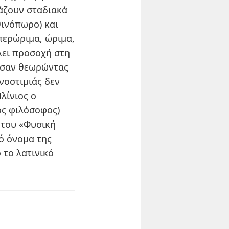
μάζουν σταδιακά
θινόπωρο) και
περώριμα, ώριμα,
λει προσοχή στη
ούσαν θεωρώντας
νοστιμιάς δεν
λίνιος ο
ός φιλόσοφος)
 του «Φυσική
κό όνομα της
 το λατινικό