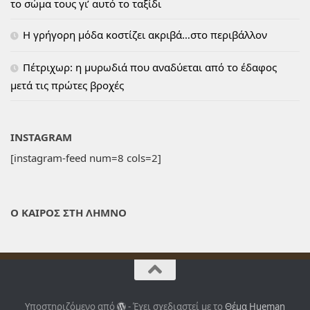
το σώμα τους γι’ αυτό το ταξίδι
H γρήγορη μόδα κοστίζει ακριβά…στο περιβάλλον
Πέτριχωρ: η μυρωδιά που αναδύεται από το έδαφος
μετά τις πρώτες βροχές
INSTAGRAM
[instagram-feed num=8 cols=2]
Ο ΚΑΙΡΟΣ ΣΤΗ ΛΗΜΝΟ
Υποστηριζόμενο από
- Έχει σχεδιαστεί με το
Θέμα Ηueman