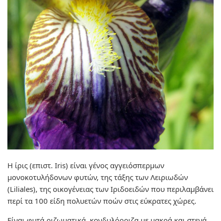
Η
ίρις
(επιστ.
Iris
) είναι γένος αγγειόσπερμων
μονοκοτυλήδονων φυτών, της τάξης των Λειριωδών
(Liliales), της οικογένειας των Ιριδοειδών που περιλαμβάνει
περί τα 100 είδη πολυετών πoών στις εύκρατες χώρες.
Είναι φυτά ριζωματικά, κονδυλόρριζα με μακρά και στενά