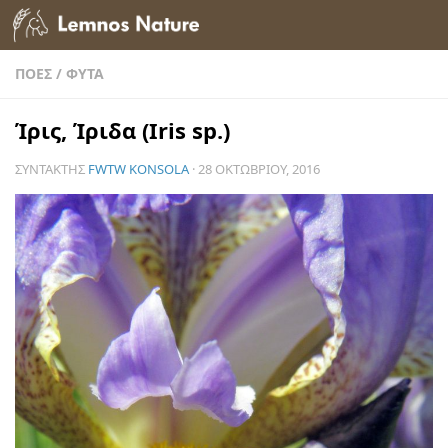
Skip to content
ΠΌΕΣ
/
ΦΥΤΆ
Ίρις, Ίριδα (Iris sp.)
ΣΥΝΤΆΚΤΗΣ
FWTW KONSOLA
·
28 ΟΚΤΩΒΡΊΟΥ, 2016