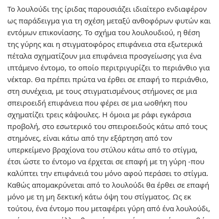
Το λουλούδι της ίριδας παρουσιάζει ιδιαίτερο ενδιαφέρον
ως παράδειγμα για τη σχέση μεταξύ ανθοφόρων φυτών και
εντόμων επικονίασης. Το σχήμα του λουλουδιού, η θέση
της γύρης και η στιγματοφόρος επιφάνεια στα εξωτερικά
πέταλα σχηματίζουν μια επιφάνεια προσγείωσης για ένα
ιπτάμενο έντομο, το οποίο περιτριγυρίζει το περιάνθιο για
νέκταρ. Θα πρέπει πρώτα να έρθει σε επαφή το περιάνθιο,
στη συνέχεια, με τους στιγματισμένους στήμονες σε μια
σπειροειδή επιφάνεια που φέρει σε μια ωοθήκη που
σχηματίζει τρεις κάψουλες. Η όμοια με ράφι εγκάρσια
προβολή, στο εσωτερικό του σπειροειδούς κάτω από τους
στημόνες, είναι κάτω από την εξάρτηση από τον
υπερκείμενο βραχίονα του στύλου κάτω από το στίγμα,
έτσι ώστε το έντομο να έρχεται σε επαφή με τη γύρη -που
καλύπτει την επιφάνειά του μόνο αφού περάσει το στίγμα.
Καθώς απομακρύνεται από το λουλούδι θα έρθει σε επαφή
μόνο με τη μη δεκτική κάτω όψη του στίγματος. Ως εκ
τούτου, ένα έντομο που μεταφέρει γύρη από ένα λουλούδι,