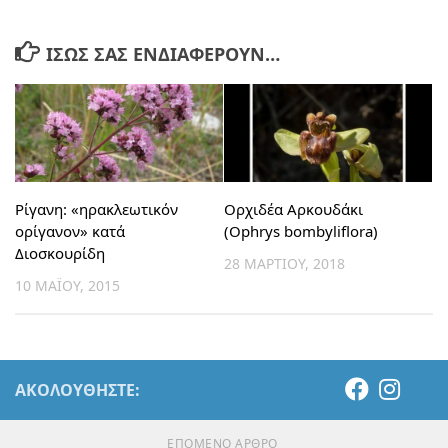
ΊΣΩΣ ΣΑΣ ΕΝΔΙΑΦΈΡΟΥΝ…
Ρίγανη: «ηρακλεωτικόν
Ορχιδέα Αρκουδάκι
ορίγανον» κατά
(Ophrys bombyliflora)
Διοσκουρίδη
28 ΜΑΡΤΊΟΥ, 2018
10 ΜΑΪ́ΟΥ, 2015
ΑΚΟΛΟΥΘΉΣΤΕ:
ΕΠΌΜΕΝΟ ΆΡΘΡΟ